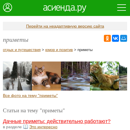
Перейти на неадаптивную версию сайта
приметы
отдых и путешествия
>
юмор и позитив
> приметы
Все фото на тему "приметы"
Статьи на тему "приметы"
Дачные приметы: действительно работают?
в разделе
Это интересно