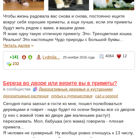
Чтобы жизнь радовала вас снова и снова, постоянно ищите
вокруг себя хорошие приметы, а еще лучше, если эти приметы
будут жить рядом с вами, в вашем доме.
Я знаю одну такую отличную примету. Это- Трехцветная кошка.
Реально! Это настоящее Чудо природы с Большой буквы...
Читать далее
»
4064
12
+141
Lydmila...
29 ноября 2016 года
232
Береза во дворе или верите вы в приметы?
в сообществе
Декоративные деревья и кустарники
декоративные растения
отдых и путешествия
сад и огород
Сегодня папа заехал в гости ко мне, пошел полюбоваться
деревцами и говрит - надо будет по осени березы все со дворов
(у них с мамой тоже во дворе две маленькие растут)
пересаживать. Мол, бабушка (его мама) говорила - плохая
примета...
Я человек не суеверный. Ну вообще ровно отношусь к 13 числу,