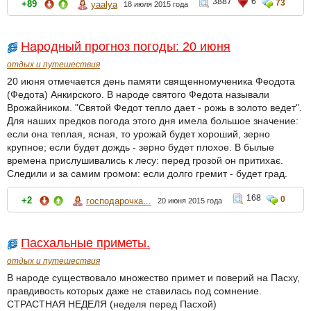
3887
6
73
+89
yaalya
18 июля 2015 года
Народный прогноз погоды: 20 июня
отдых и путешествия
20 июня отмечается день памяти священномученика Феодота
(Федота) Анкирского. В народе святого Федота называли
Врожайником. "Святой Федот тепло дает - рожь в золото ведет".
Для наших предков погода этого дня имела большое значение:
если она теплая, ясная, то урожай будет хороший, зерно
крупное; если будет дождь - зерно будет плохое. В былые
времена прислушивались к лесу: перед грозой он притихає.
Следили и за самим громом: если долго гремит - будет град.
168
0
+2
господарочка...
20 июня 2015 года
Пасхальные приметы.
отдых и путешествия
В народе существовало множество примет и поверий на Пасху,
правдивость которых даже не ставилась под сомнение.
СТРАСТНАЯ НЕДЕЛЯ (неделя перед Пасхой)