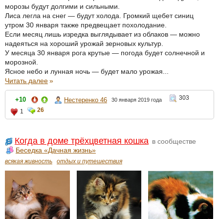
морозы будут долгими и сильными.
Лиса легла на снег — будут холода. Громкий щебет синиц
утром 30 января также предвещает похолодание.
Если месяц лишь изредка выглядывает из облаков — можно
надеяться на хороший урожай зерновых культур.
У месяца 30 января рога крутые — погода будет солнечной и
морозной.
Ясное небо и лунная ночь — будет мало урожая...
Читать далее
»
303
+10
Нестеренко 46
30 января 2019 года
26
1
Когда в доме трёхцветная кошка
в сообществе
Беседка «Дачная жизнь»
всякая живность
отдых и путешествия