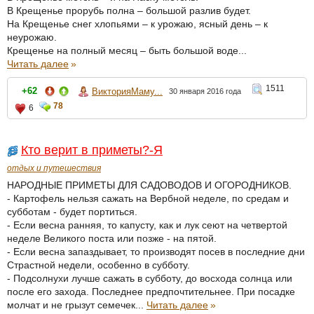
В Крещенье прорубь полна – большой разлив будет.
На Крещенье снег хлопьями – к урожаю, ясный день – к
неурожаю.
Крещенье на полный месяц – быть большой воде...
Читать далее
»
1511
+62
ВикторияМаму...
30 января 2016 года
78
6
Кто верит в приметы?-Я
отдых и путешествия
НАРОДНЫЕ ПРИМЕТЫ ДЛЯ САДОВОДОВ И ОГОРОДНИКОВ.
- Картофель нельзя сажать на Вербной неделе, по средам и
субботам - будет портиться.
- Если весна ранняя, то капусту, как и лук сеют на четвертой
неделе Великого поста или позже - на пятой.
- Если весна запаздывает, то производят посев в последние дни
Страстной недели, особенно в субботу.
- Подсолнухи лучше сажать в субботу, до восхода солнца или
после его захода. Последнее предпочтительнее. При посадке
молчат и не грызут семечек...
Читать далее
»