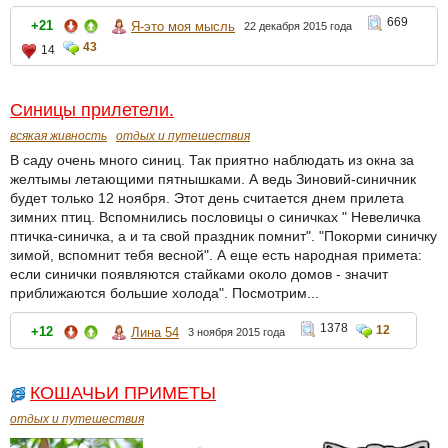
669
+21
Я-это моя мысль
22 декабря 2015 года
43
14
Синицы прилетели.
всякая живность
отдых и путешествия
В саду очень много синиц. Так приятно наблюдать из окна за
желтымы летающими пятнышками. А ведь Зиновий-синичник
будет только 12 ноября. Этот день считается днем прилета
зимних птиц. Вспомнились пословицы о синичках " Невеличка
птичка-синичка, а и та свой праздник помнит". "Покорми синичку
зимой, вспомнит тебя весной". А еще есть народная примета:
если синички появляются стайками около домов - значит
приближаются большие холода". Посмотрим...
1378
12
+12
Лина 54
3 ноября 2015 года
КОШАЧЬИ ПРИМЕТЫ
отдых и путешествия