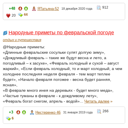
912
+48
ЯТатьяна-52
18 декабря 2020 года
44
20
Народные приметы по февральской погоде
отдых и путешествия
@Народные приметы:
«Длинные февральские сосульки сулят долгую зиму»,
«Дождливый февраль – такие же будут весна и лето, а
погодливый – к засухе», «Февраль холодный и сухой – август
жаркий», «Если февраль холодный, то и март холодный, а чем
холоднее последняя неделя февраля - тем март теплее
будет», «Начало февраля погожее - весна будет ранняя,
ясная»,
«В феврале много инея на деревьях - будет много меда»,
«Частые туманы в феврале - к дождливому лету»,
«Февраль богат снегом, апрель - водой»...
Читать далее
»
266
+3
Нестеренко 46
31 января 2019 года
6