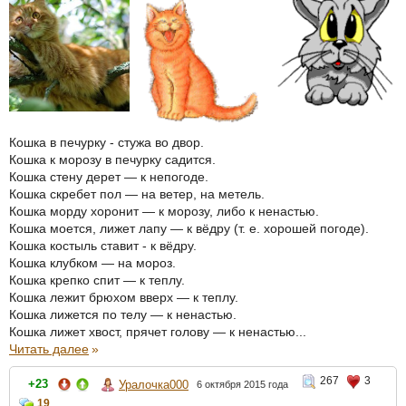
Кошка в печурку - стужа во двор.
Кошка к морозу в печурку садится.
Кошка стену дерет — к непогоде.
Кошка скребет пол — на ветер, на метель.
Кошка морду хоронит — к морозу, либо к ненастью.
Кошка моется, лижет лапу — к вёдру (т. е. хорошей погоде).
Кошка костыль ставит - к вёдру.
Кошка клубком — на мороз.
Кошка крепко спит — к теплу.
Кошка лежит брюхом вверх — к теплу.
Кошка лижется по телу — к ненастью.
Кошка лижет хвост, прячет голову — к ненастью...
Читать далее
»
267
3
+23
Уралочка000
6 октября 2015 года
19