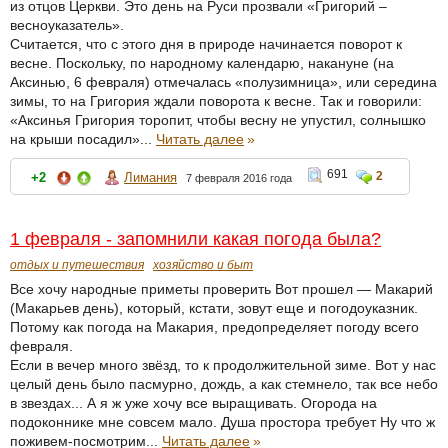
из отцов Церкви. Это день на Руси прозвали «Григорий –
весноуказатель».
Считается, что с этого дня в природе начинается поворот к
весне. Поскольку, по народному календарю, накануне (на
Аксинью, 6 февраля) отмечалась «полузимница», или середина
зимы, то на Григория ждали поворота к весне. Так и говорили:
«Аксинья Григория торопит, чтобы весну не упустил, солнышко
на крыши посадил»...
Читать далее
»
691
2
+2
Лимания
7 февраля 2016 года
1 февраля - запомнили какая погода была?
отдых и путешествия
хозяйство и быт
Все хочу народные приметы проверить Вот прошел — Макарий
(Макарьев день), который, кстати, зовут еще и погодоуказник.
Потому как погода на Макария, предопределяет погоду всего
февраля.
Если в вечер много звёзд, то к продолжительной зиме. Вот у нас
целый день было пасмурно, дождь, а как стемнело, так все небо
в звездах... А я ж уже хочу все выращивать. Огорода на
подоконнике мне совсем мало. Душа простора требует Ну что ж
поживем-посмотрим...
Читать далее
»