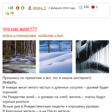
530
1
+18
elenka_V
2 февраля 2016 года
79
Что нас ждет???
отдых и путешествия
хозяйство и быт
Прошлась по приметам и вот, что я нашла (интернет):
ЯНВАРЬ.
В январе висит много частых и длинных сосулек – урожай будет
хороший.
На Рождество иней – к урожаю на хлеб, метель – пчелы будут
хорошо роиться.
Ясные дни в Рождественскую неделю к хорошему урожаю.
В Крещенье метель – и на Пасху метель.