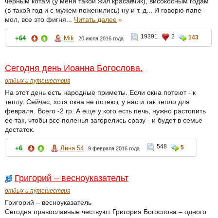
черным котам (у меня такой жил красавчик), високосным годам
(в такой год и с мужем поженились) ну и т. д... И говорю папе -
мол, все это фигня...
Читать далее
»
19391
2
143
+64
Mik
20 июля 2016 года
Сегодня день Иоанна Богослова.
отдых и путешествия
На этот день есть народные приметы. Если окна потеют - к
теплу. Сейчас, хотя окна не потеют, у нас и так тепло для
февраля. Всего -2 гр. А еще у кого есть печь, нужно растопить
ее так, чтобы все поленья загорелись сразу - и будет в семье
достаток.
548
5
+6
Лина 54
9 февраля 2016 года
Григорий – весноуказательт
отдых и путешествия
Григорий – весноуказатель
Сегодня православные чествуют Григория Богослова – одного