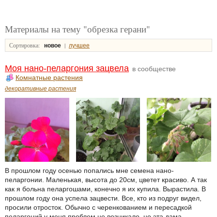
Материалы на тему "обрезка герани"
Сортировка:
|
новое
лучшее
Моя нано-пеларгония зацвела
в сообществе
Комнатные растения
декоративные растения
В прошлом году осенью попались мне семена нано-
пеларгонии. Маленькая, высота до 20см, цветет красиво. А так
как я больна пеларгошами, конечно я их купила. Вырастила. В
прошлом году она успела зацвести. Все, кто из подруг видел,
просили отросток. Обычно с черенкованием и пересадкой
пеларгоний у меня проблем не возникало, но эта дама