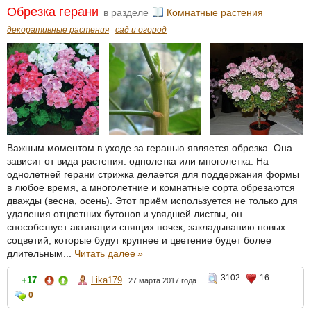
Обрезка герани
в разделе
Комнатные растения
декоративные растения
сад и огород
Важным моментом в уходе за геранью является обрезка. Она
зависит от вида растения: однолетка или многолетка. На
однолетней герани стрижка делается для поддержания формы
в любое время, а многолетние и комнатные сорта обрезаются
дважды (весна, осень). Этот приём используется не только для
удаления отцветших бутонов и увядшей листвы, он
способствует активации спящих почек, закладыванию новых
соцветий, которые будут крупнее и цветение будет более
длительным...
Читать далее
»
3102
16
+17
Lika179
27 марта 2017 года
0