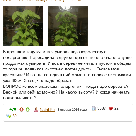
хозяйство и быт
декоративные растения
В прошлом году купила я умирающую королевскую
пеларгонию. Пересадила в другой горшок, но она благополучно
продолжала умирать. И вот, в середине лета, в пустом в общем
то горшке, появился листочек, потом другой... Ожила моя
красавица! И вот на сегодняшний момент стволик с листочками
уже 30см. Знаю, что надо обрезать.
ВОПРОС ко всем знатокам пеларгоний - когда надо обрезать?
Весной или сейчас можно? На какую высоту? И когда начинать
подкармливать?
3687
22
+70
NataliPo
3 января 2016 года
39