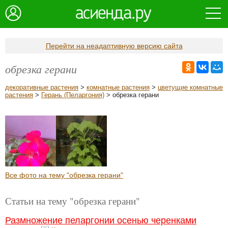
Перейти на неадаптивную версию сайта
обрезка герани
декоративные растения
>
комнатные растения
>
цветущие комнатные
растения
>
Герань (Пеларгония)
> обрезка герани
Все фото на тему "обрезка герани"
Статьи на тему "обрезка герани"
Размножение пеларгонии осенью черенками