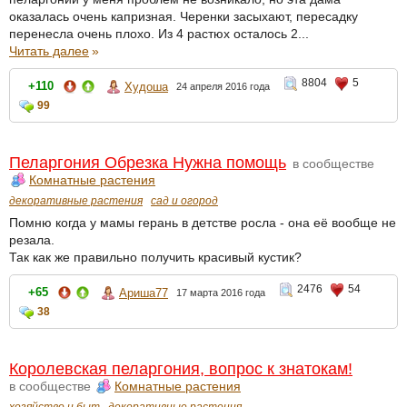
оказалась очень капризная. Черенки засыхают, пересадку
перенесла очень плохо. Из 4 растюх осталось 2...
Читать далее
»
8804
5
+110
Худоша
24 апреля 2016 года
99
Пеларгония Обрезка Нужна помощь
в сообществе
Комнатные растения
декоративные растения
сад и огород
Помню когда у мамы герань в детстве росла - она её вообще не
резала.
Так как же правильно получить красивый кустик?
2476
54
+65
Ариша77
17 марта 2016 года
38
Королевская пеларгония, вопрос к знатокам!
в сообществе
Комнатные растения