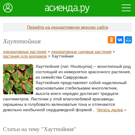
Перейти на неадаптивную версию сайта
Хауттюйния
декоративные растения
>
декоративные садовые растения
>
растения для водоемов
> Хауттюйния
Хауттюйния (лат. Houttuynia) – монотипный род,
состоящий из невероятно красочного растения,
из семейства Савруровые.
Хауттюйния представляет собой наделенный
красноватыми стебельками многолетник,
высота коего нередко достигает тридцати
сантиметров. Листочки у этой влаголюбивой красавицы
окрашены в голубовато-зеленоватые тона и отличаются
довольно необычной сердцевидной формой...
Читать далее
»
Статьи на тему "Хауттюйния"