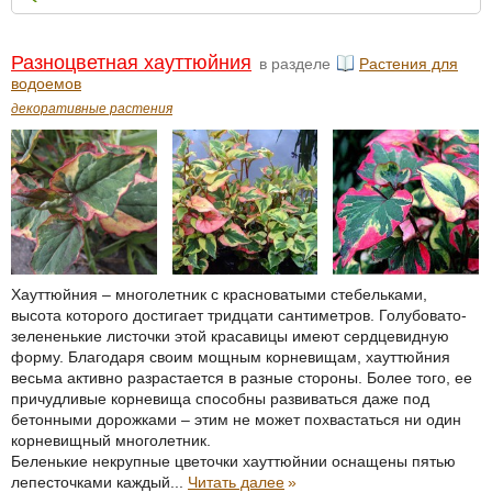
Разноцветная хауттюйния
в разделе
Растения для
водоемов
декоративные растения
Хауттюйния – многолетник с красноватыми стебельками,
высота которого достигает тридцати сантиметров. Голубовато-
зелененькие листочки этой красавицы имеют сердцевидную
форму. Благодаря своим мощным корневищам, хауттюйния
весьма активно разрастается в разные стороны. Более того, ее
причудливые корневища способны развиваться даже под
бетонными дорожками – этим не может похвастаться ни один
корневищный многолетник.
Беленькие некрупные цветочки хауттюйнии оснащены пятью
лепесточками каждый...
Читать далее
»