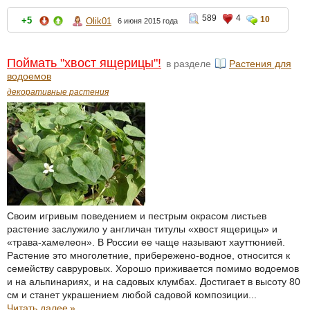
589
4
10
+5
Olik01
6 июня 2015 года
Поймать "хвост ящерицы"!
в разделе
Растения для
водоемов
декоративные растения
Своим игривым поведением и пестрым окрасом листьев
растение заслужило у англичан титулы «хвост ящерицы» и
«трава-хамелеон». В России ее чаще называют хауттюнией.
Растение это многолетние, прибережено-водное, относится к
семейству савруровых. Хорошо приживается помимо водоемов
и на альпинариях, и на садовых клумбах. Достигает в высоту 80
см и станет украшением любой садовой композиции...
Читать далее
»