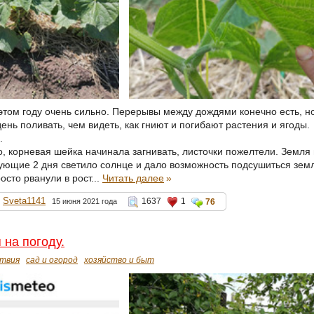
 этом году очень сильно. Перерывы между дождями конечно есть, но
ень поливать, чем видеть, как гниют и погибают растения и ягоды.
.
, корневая шейка начинала загнивать, листочки пожелтели. Земля 
дующие 2 дня светило солнце и дало возможность подсушиться зем
осто рванули в рост...
Читать далее
»
Sveta1141
1637
1
15 июня 2021 года
76
 на погоду.
твия
сад и огород
хозяйство и быт