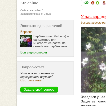
Кто online
+20
Сейчас на сайте: 0
Зарегистрировано: 78826
У нас заряд
декоративные ра
Энциклопедия растений
Вербена
Вербена (лат. Verbena) –
однолетнее или
многолетнее растение
семейства Вербеновые.
Вся энциклопедия
Вопрос-ответ
Что можно сделать из
перезревших огурцов?
Смотреть ответ
Зарядили у нас 
Зацветает клем
гвоздичка