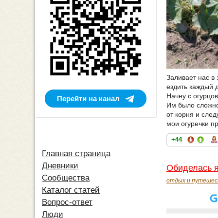
Заливает нас в
ездить каждый д
Начну с огурцов
Перейти на канал
Им было сложно
от корня и сле
мои огуречки пр
+44
Главная страница
Дневники
Обиделась я
Сообщества
отдых и путешес
Каталог статей
Вопрос-ответ
Люди