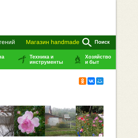
тений
Магазин handmade
Поиск
на
Техника и
Хозяйство
инструменты
и быт