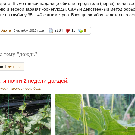
рите. В уже гнилой падалице обитают вредители (черви), если все
ево и весной заразят корнеплоды. Самый действенный метод борьб
е на глубину 35 – 40 сантиметров. В конце октября желательно осв
Аюта
2284
13
3 октября 2015 года
5
а тему "дождь"
|
ое
лучшее
стя почти 2 недели дождей.
твия
хозяйство и быт