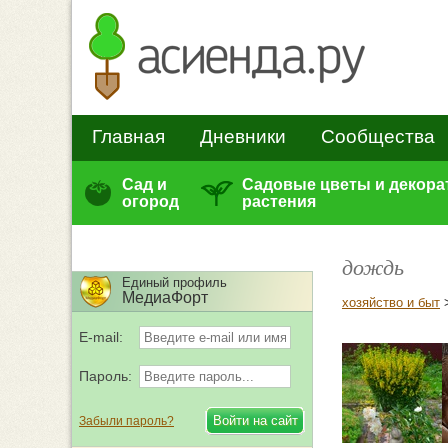
Главная
Дневники
Сообщества
Сад и
Садовые цветы и декор
огород
растения
дождь
Единый профиль
МедиаФорт
хозяйство и быт
E-mail:
Пароль:
Забыли пароль?