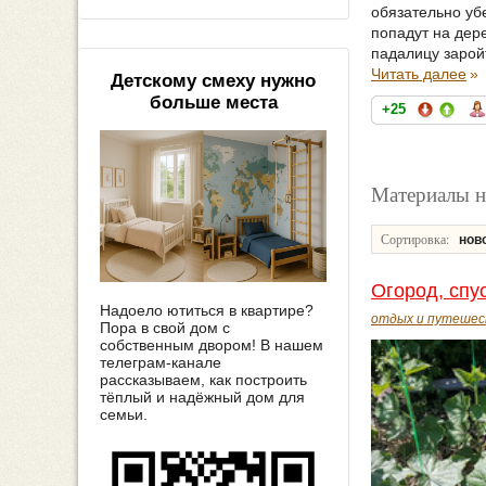
обязательно убе
попадут на дер
падалицу заройт
Читать далее
»
Детскому смеху нужно
больше места
+25
Материалы н
Сортировка:
нов
Огород, спу
Надоело ютиться в квартире?
отдых и путешес
Пора в свой дом с
собственным двором! В нашем
телеграм-канале
рассказываем, как построить
тёплый и надёжный дом для
семьи.