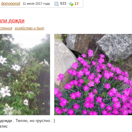
domogorod
933
11 июля 2017 года
17
или дожди
стения
хозяйство и быт
дожди.. Тепло, но грустно : )
атис