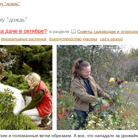
му "дождь"
ему "дождь"
на даче в октябре?
в разделе
Советы садоводам и огородн
декоративные растения
благоустройство участка
сад и огород
хие и поломанные ветки обрезаем. А все, что нападало за урожайн