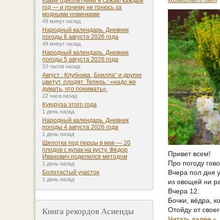
Какие однолетники я сажаю каждый
год — и почему не гонюсь за
модными новинками
49 минут назад
Народный календарь. Дневник
погоды 6 августа 2026 года
49 минут назад
Народный календарь. Дневник
погоды 5 августа 2026 года
10 часов назад
Август : Клубника „Брилла“ и другие
цветут, плодят. Теперь : «надо же
думать, что понимать».
22 часа назад
Кукуруза этого года
1 день назад
Народный календарь. Дневник
погоды 4 августа 2026 года
1 день назад
Щепотка под перцы в мае — 20
плодов с кулак на кусту. Фёдор
Привет всем!
Иванович поделился методом
Про погоду гово
1 день назад
Вчера пол дня у
Болотистый участок
1 день назад
из овощей ни ра
Вчера 12.
Бочки, вёдра, к
Книга рекордов Асиенды
Отойду от своег
Читать далее
»