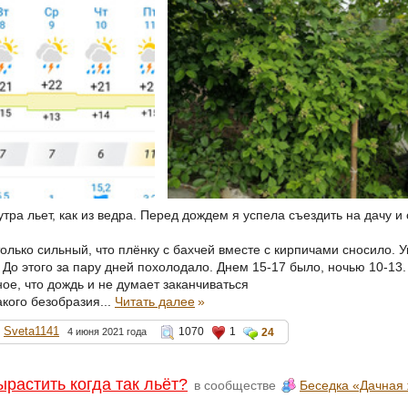
тра льет, как из ведра. Перед дождем я успела съездить на дачу и 
олько сильный, что плёнку с бахчей вместе с кирпичами сносило. У
До этого за пару дней похолодало. Днем 15-17 было, ночью 10-13.
ое, что дождь и не думает заканчиваться
кого безобразия...
Читать далее
»
Sveta1141
1070
1
4 июня 2021 года
24
ырастить когда так льёт?
в сообществе
Беседка «Дачная