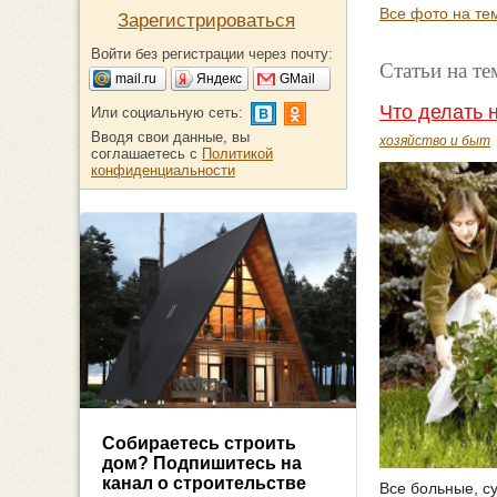
Все фото на те
Зарегистрироваться
Войти без регистрации через почту:
Статьи на т
mail.ru
Яндекс
GMail
Что делать 
Или социальную сеть:
Вводя свои данные, вы
хозяйство и быт
соглашаетесь с
Политикой
конфиденциальности
Собираетесь строить
дом? Подпишитесь на
канал о строительстве
Все больные, су