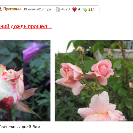
Прокопыч
4828
4
19 июля 2017 года
214
тний дождь прошёл...
Солнечных дней Вам!