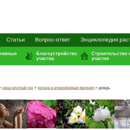
Статьи
Вопрос-ответ
Энциклопедия рас
ативные
Благоустройство
Строительство 
участка
участке
>
дача круглый год
>
погода и атмосферные явления
> дождь