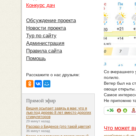
Конкурс дач
Обсуждение проекта
Новости проекта
Тур по сайту
Администрация
Правила сайта
Помощь
Со вчерашнего у
Расскажите о нас друзьям:
полило.
Ветер был на ст
овощи открыты. 
Самое интересн
Прямой эфир
Не припомню та
Вишня осыпает завязь в мае: что я
+36
лью под дерево 8 лет вместо дорогих
стимуляторов
29 минут назад
Рассказ о Биденсе (это такой цветок)
Что может в
36 минут назад
хозяйство и быт