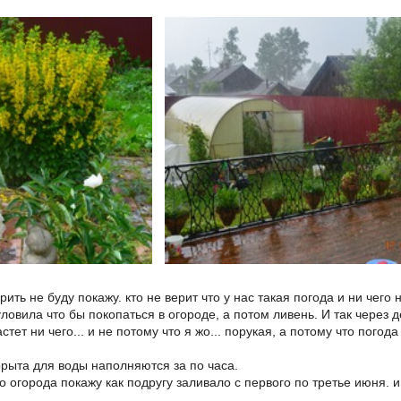
рить не буду покажу. кто не верит что у нас такая погода и ни чего н
ловила что бы покопаться в огороде, а потом ливень. И так через д
стет ни чего... и не потому что я жо... порукая, а потому что погод
орыта для воды наполняются за по часа.
о огорода покажу как подругу заливало с первого по третье июня. и 