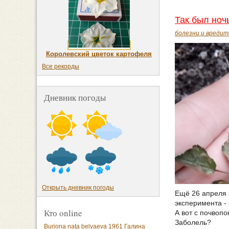
Так был ноч
болезни и вреди
Королевский цветок картофеля
Все рекорды
Дневник погоды
Открыть дневник погоды
Ещё 26 апреля 
эксперимента - 
Кто online
А вот с почвопо
Заболель?
Buriona
nata belyaeva 1961
Галина