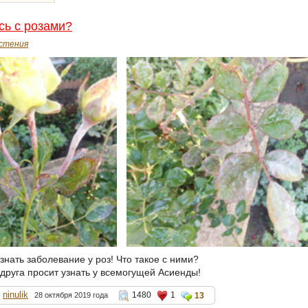
сь с розами?
стения
нать заболевание у роз! Что такое с ними?
одруга просит узнать у всемогущей Асиенды!
ninulik
1480
1
28 октября 2019 года
13