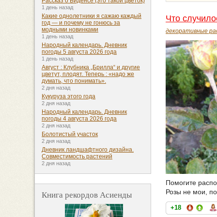
Рассказ о Биденсе (это такой цветок)
1 день назад
Какие однолетники я сажаю каждый
Что случило
год — и почему не гонюсь за
модными новинками
декоративные ра
1 день назад
Народный календарь. Дневник
погоды 5 августа 2026 года
1 день назад
Август : Клубника „Брилла“ и другие
цветут, плодят. Теперь : «надо же
думать, что понимать».
2 дня назад
Кукуруза этого года
2 дня назад
Народный календарь. Дневник
погоды 4 августа 2026 года
2 дня назад
Болотистый участок
2 дня назад
Дневник ландшафтного дизайна.
Совместимость растений
2 дня назад
Помогите распоз
Розы не мои, п
Книга рекордов Асиенды
+18