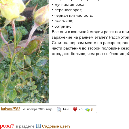
• мучнистая роса;
• переноспороз;
• черная пятнистость;
• ржавчина;
• ботритис
Все они в конечной стадии развития пр
заражение на раннем этапе? Рассмотри
Стоит на первом месте по распростран
части растения во второй половине се
страдают больше, чем розы с блестящей
larisav2583
1420
26
20 ноября 2019 года
8
 роза?
в разделе
Садовые цветы