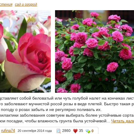
стения
сад и огород
ставляет собой беловатый или чуть голубой налет на кончиках лис
го заболевают мучнистой росой розы в виде плетей. Быстро такая 
погоду о розах забыть и не регулярно поливать их.
филактики заболевания советуем выбирать более устойчивые сорта 
ои посадки, чтобы влажность грунта была устойчивой...
Читать дал
rufina74
2860
35
20 сентября 2014 года
0