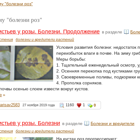
у "болезни роз"
му "болезни роз"
стьев у розы. Болезни. Продолжение
в разделе
Боле
стения
болезни и вредители растений
Условия развития болезни: недостаток 
переизбыток влаги в почве. На зиму гри
Меры борьбы:
1. Тщательный еженедельный осмотр, у
2. Осенняя перекопка под кустиками гру
3. Своевременные поливы, подкормки 
4. Прополка сорняков.
почвы осенью слоем извести вокруг кустов.
е
»
larisav2583
1160
1
27 ноября 2019 года
0
стьев у розы. Болезни
в разделе
Болезни и вредители
стения
болезни и вредители растений
На кустах роз прогрессируют: