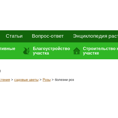
Статьи
Вопрос-ответ
Энциклопедия рас
ативные
Благоустройство
Строительство 
участка
участке
з
стения
>
садовые цветы
>
Розы
> болезни роз