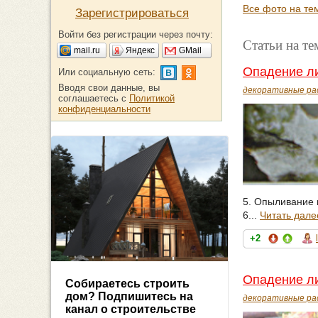
Все фото на тем
Зарегистрироваться
Войти без регистрации через почту:
Статьи на те
mail.ru
Яндекс
GMail
Опадение ли
Или социальную сеть:
Вводя свои данные, вы
декоративные ра
соглашаетесь с
Политикой
конфиденциальности
5. Опыливание 
6...
Читать дале
+2
Опадение ли
Собираетесь строить
дом? Подпишитесь на
декоративные ра
канал о строительстве