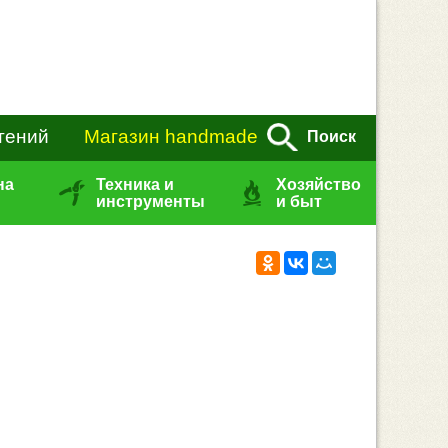
тений
Магазин handmade
Поиск
на
Техника и
Хозяйство
инструменты
и быт