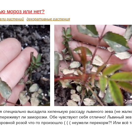
ью мороз или нет?
тели растений
декоративные растения
я специально высадила хиленькую рассаду львиного зева (не жалко!
переживут ли заморозки. Обе чувствуют себя отлично! Львиный зев 
кровной розой что-то произошло ( ( ( неужели перекорм?! Или всё 