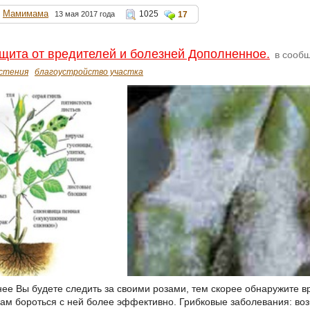
Мамимама
1025
13 мая 2017 года
17
ита от вредителей и болезней Дополненное.
в сооб
стения
благоустройство участка
ее Вы будете следить за своими розами, тем скорее обнаружите в
 Вам бороться с ней более эффективно. Грибковые заболевания: во