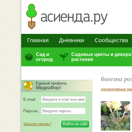
Главная
Дневники
Сообщества
Сад и
Садовые цветы и декор
огород
растения
болезни ро
Единый профиль
МедиаФорт
декоративные ра
E-mail:
Пароль:
Забыли пароль?