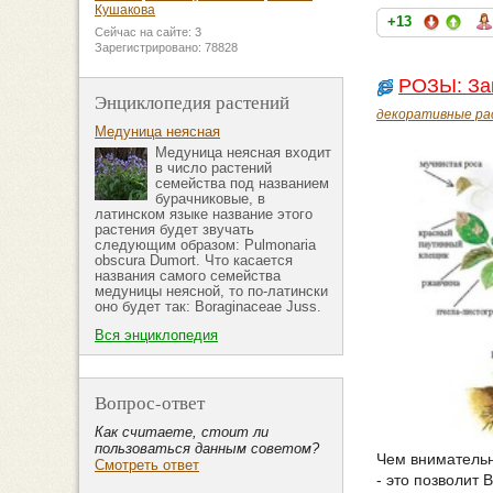
Кушакова
+13
Сейчас на сайте: 3
Зарегистрировано: 78828
РОЗЫ: Защ
Энциклопедия растений
декоративные ра
Медуница неясная
Медуница неясная входит
в число растений
семейства под названием
бурачниковые, в
латинском языке название этого
растения будет звучать
следующим образом: Pulmonaria
obscura Dumort. Что касается
названия самого семейства
медуницы неясной, то по-латински
оно будет так: Boraginaceae Juss.
Вся энциклопедия
Вопрос-ответ
Как считаете, стоит ли
пользоваться данным советом?
Чем внимательн
Смотреть ответ
- это позволит