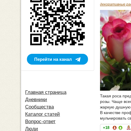
декоративные ра
Перейти на канал
Главная страница
Такая роса пред
Дневники
розы. Чаще все
Сообщества
жаркую душную 
В качестве про
Каталог статей
мульчировать св
Вопрос-ответ
+18
Люди