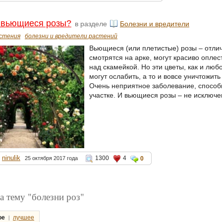
 вьющиеся розы?
в разделе
Болезни и вредители
стения
болезни и вредители растений
Вьющиеся (или плетистые) розы – отлич
смотрятся на арке, могут красиво опле
над скамейкой. Но эти цветы, как и люб
могут ослабить, а то и вовсе уничтожит
Очень неприятное заболевание, способ
участке. И вьющиеся розы – не исключе
ninulik
1300
4
25 октября 2017 года
0
а тему "болезни роз"
|
ое
лучшее