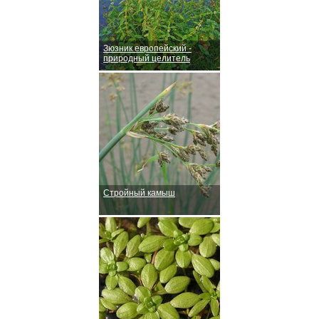
Зюзник европейский -
природный целитель
Стройный камыш