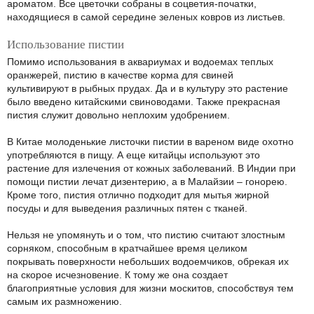
ароматом. Все цветочки собраны в соцветия-початки,
находящиеся в самой середине зеленых ковров из листьев.
Использование пистии
Помимо использования в аквариумах и водоемах теплых
оранжерей, пистию в качестве корма для свиней
культивируют в рыбных прудах. Да и в культуру это растение
было введено китайскими свиноводами. Также прекрасная
пистия служит довольно неплохим удобрением.
В Китае молоденькие листочки пистии в вареном виде охотно
употребляются в пищу. А еще китайцы используют это
растение для излечения от кожных заболеваний. В Индии при
помощи пистии лечат дизентерию, а в Малайзии – гонорею.
Кроме того, пистия отлично подходит для мытья жирной
посуды и для выведения различных пятен с тканей.
Нельзя не упомянуть и о том, что пистию считают злостным
сорняком, способным в кратчайшее время целиком
покрывать поверхности небольших водоемчиков, обрекая их
на скорое исчезновение. К тому же она создает
благоприятные условия для жизни москитов, способствуя тем
самым их размножению.