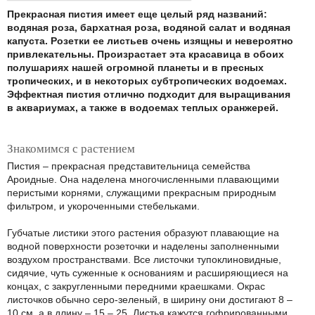
Прекрасная пистия имеет еще целый ряд названий:
водяная роза, бархатная роза, водяной салат и водяная
капуста. Розетки ее листьев очень изящны и невероятно
привлекательны. Произрастает эта красавица в обоих
полушариях нашей огромной планеты и в пресных
тропических, и в некоторых субтропических водоемах.
Эффектная пистия отлично подходит для выращивания
в аквариумах, а также в водоемах теплых оранжерей.
Знакомимся с растением
Пистия – прекрасная представительница семейства
Ароидные. Она наделена многочисленными плавающими
перистыми корнями, служащими прекрасным природным
фильтром, и укороченными стебельками.
Губчатые листики этого растения образуют плавающие на
водной поверхности розеточки и наделены заполненными
воздухом пространствами. Все листочки тупоклиновидные,
сидячие, чуть суженные к основаниям и расширяющиеся на
концах, с закругленными передними краешками. Окрас
листочков обычно серо-зеленый, в ширину они достигают 8 –
10 см, а в длину – 15 – 25. Листья кажутся гофрированными,