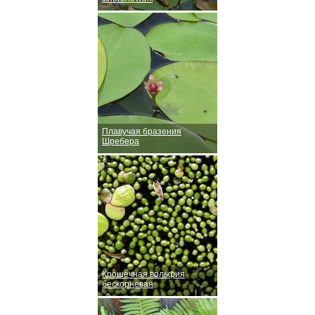
Плавучая бразения
Шребера
Крошечная вольфия
бескорневая