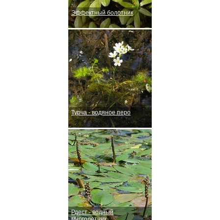
Эффектный болотник
Турча - водяное перо
Рдест - водный
многолетник