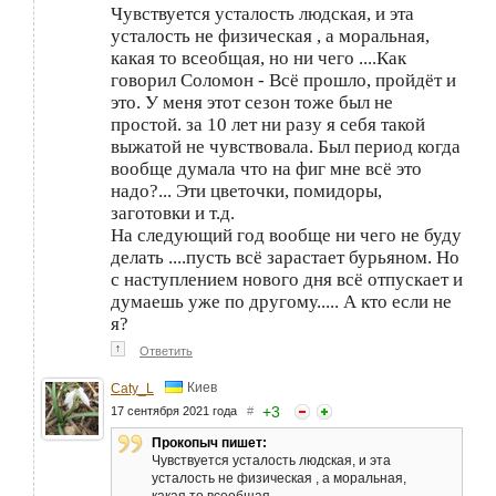
Чувствуется усталость людская, и эта
усталость не физическая , а моральная,
какая то всеобщая, но ни чего ....Как
говорил Соломон - Всё прошло, пройдёт и
это. У меня этот сезон тоже был не
простой. за 10 лет ни разу я себя такой
выжатой не чувствовала. Был период когда
вообще думала что на фиг мне всё это
надо?... Эти цветочки, помидоры,
заготовки и т.д.
На следующий год вообще ни чего не буду
делать ....пусть всё зарастает бурьяном. Но
с наступлением нового дня всё отпускает и
думаешь уже по другому..... А кто если не
я?
↑
Ответить
Киев
Caty_L
+
3
17 сентября 2021 года
#
Прокопыч пишет:
Чувствуется усталость людская, и эта
усталость не физическая , а моральная,