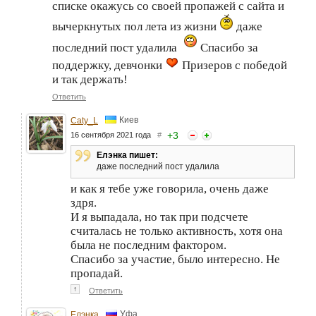
списке окажусь со своей пропажей с сайта и
вычеркнутых пол лета из жизни
даже
последний пост удалила
Спасибо за
поддержку, девчонки
Призеров с победой
и так держать!
Ответить
Киев
Caty_L
+
3
16 сентября 2021 года
#
Елэнка пишет:
даже последний пост удалила
и как я тебе уже говорила, очень даже
здря.
И я выпадала, но так при подсчете
считалась не только активность, хотя она
была не последним фактором.
Спасибо за участие, было интересно. Не
пропадай.
↑
Ответить
Уфа
Елэнка