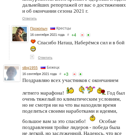
дальнейших репортажей от вас о достижениях
и об окончании сезона 2021 г.
Ответить
Крестцы
Прокопыч
+
4
16 сентября 2021 года
#
Спасибо Наташ, Наберёмся сил и в бой
↑
Ответить
Бежецк
stbg1955
+
3
16 сентября 2021 года
#
Поздравляю всех участников с окончанием
летнего марафона!
Год был
очень тяжелый по климатическим условиям,
но не смотря ни на что вы находили время
поделиться своими наработками и идеями,
большое вам за это спасибо!
Особые
поздравления тройке лидеров - победа была
не легкой, но заслуженной. Надеюсь, что все