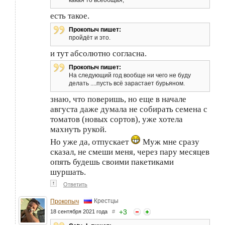
какая то всеобщая,
есть такое.
Прокопыч пишет:
пройдёт и это.
и тут абсолютно согласна.
Прокопыч пишет:
На следующий год вообще ни чего не буду
делать ....пусть всё зарастает бурьяном.
знаю, что поверишь, но еще в начале
августа даже думала не собирать семена с
томатов (новых сортов), уже хотела
махнуть рукой.
Но уже да, отпускает
Муж мне сразу
сказал, не смеши меня, через пару месяцев
опять будешь своими пакетиками
шуршать.
↑
Ответить
Крестцы
Прокопыч
+
3
18 сентября 2021 года
#