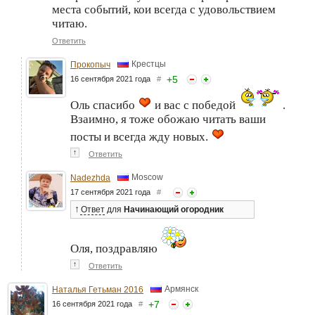
места событий, кои всегда с удовольствием
читаю.
Ответить
Крестцы
Прокопыч
+
5
16 сентября 2021 года
#
Оль спасибо
и вас с победой
.
Взаимно, я тоже обожаю читать ваши
посты и всегда жду новых.
↑
Ответить
Moscow
Nadezhda
17 сентября 2021 года
#
↑
Ответ
для
Начинающий огородник
Оля, поздравляю
↑
Ответить
Армянск
Наталья Гетьман 2016
+
7
16 сентября 2021 года
#