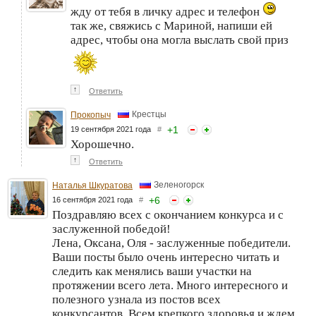
жду от тебя в личку адрес и телефон
так же, свяжись с Мариной, напиши ей
адрес, чтобы она могла выслать свой приз
↑
Ответить
Крестцы
Прокопыч
+
1
19 сентября 2021 года
#
Хорошечно.
↑
Ответить
Зеленогорск
Наталья Шкуратова
+
6
16 сентября 2021 года
#
Поздравляю всех с окончанием конкурса и с
заслуженной победой!
Лена, Оксана, Оля - заслуженные победители.
Ваши посты было очень интересно читать и
следить как менялись ваши участки на
протяжении всего лета. Много интересного и
полезного узнала из постов всех
конкурсантов. Всем крепкого здоровья и ждем