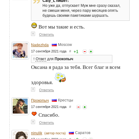
Caty_L пишет:
Но уже да, отпускает Муж мне сразу сказал,
не смеши меня, через пару месяцев опять
будешь своими пакетиками шуршать.
Вот мы такие и есть.
↑
Ответить
Moscow
Nadezhda
+
1
17 сентября 2021 года
#
↑
Ответ
для
Прокопыч
Оксана я рада за тебя. Всег благ и всем
здоровья.
↑
Ответить
Крестцы
Прокопыч
17 сентября 2021 года
#
Спасибо.
↑
Ответить
Саратов
ninulik
(автор поста)