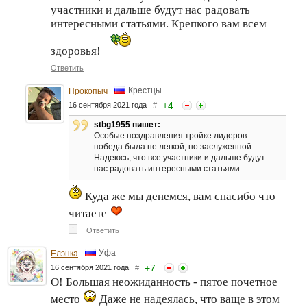
участники и дальше будут нас радовать
интересными статьями. Крепкого вам всем
здоровья!
Ответить
Крестцы
Прокопыч
+
4
16 сентября 2021 года
#
stbg1955 пишет:
Особые поздравления тройке лидеров -
победа была не легкой, но заслуженной.
Надеюсь, что все участники и дальше будут
нас радовать интересными статьями.
Куда же мы денемся, вам спасибо что
читаете
↑
Ответить
Уфа
Елэнка
+
7
16 сентября 2021 года
#
О! Большая неожиданность - пятое почетное
место
Даже не надеялась, что ваще в этом