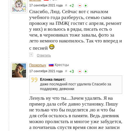
+
2
17 сентября 2021 года
#
Спасибо, Люд. Сейчас вот с началом
учебного года разберусь, семью сына
провожу на ПМЖ( гостят с апреля, ремонт
у них) и вольюсь в ряды, писать есть о
чем, в черновиках тоже завалы, фото за
лето немного накопилось. Так что вперед и
с песней
↑
Ответить
Крестцы
Прокопыч
+
3
17 сентября 2021 года
#
Елэнка пишет:
даже последний пост удалила Спасибо за
поддержку, девчонки
Ленуль ну что ты....Зачем удалять. Я на
пример дала себе давно установку. Пишу
не только что бы поделится ,но и что бы
для себя осталось в памяти. Ведь дневник
можно пролистать и многое уже забудется,
а почитаешь спустя время свои же записи