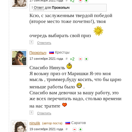
+
2
17 сентября 2021 года
#
↑
Ответ
для
Прокопыч
Ксю, с заслуженным твердой победой
(второе место тоже почетно!), твоя
очередь выбирать свой приз
↑
Ответить
Крестцы
Прокопыч
+
2
17 сентября 2021 года
#
Спасибо Нинуль
Я возьму приз от Маришки Я-это моя
мысль , триммер,буду косить, что бы царю
меньше работы было
.
Спасибо вам девочки за вашу работу, это
же всех перечитать надо, столько времени
на нас тратите
↑
Ответить
Саратов
ninulik
(автор поста)
19 сентября 2021 года
#