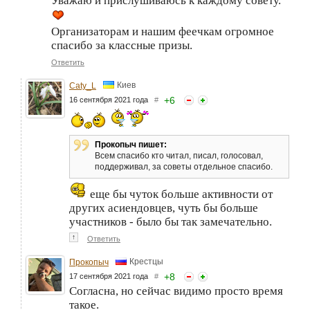
Уважаю и прислушиваюсь к каждому совету.
Организаторам и нашим феечкам огромное
спасибо за классные призы.
Ответить
Киев
Caty_L
+
6
16 сентября 2021 года
#
Прокопыч пишет:
Всем спасибо кто читал, писал, голосовал,
поддерживал, за советы отдельное спасибо.
еще бы чуток больше активности от
других асиендовцев, чуть бы больше
участников - было бы так замечательно.
↑
Ответить
Крестцы
Прокопыч
+
8
17 сентября 2021 года
#
Согласна, но сейчас видимо просто время
такое.