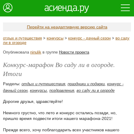
Перейти на неадаптивную версию сайта
отдых и путешествия
>
конкурсы
>
конкурс - дачный сезон
>
во саду
ли в огороде
Опубликовала
ninulik
в группе
Новости проекта
Конкурс-марафон Во саду ли в огороде.
Итоги
Разделы:
отдых и путешествия
,
праздники и подарки
,
конкурс -
дачный сезон
,
конкурсы
,
поздравления
,
во саду ли в огороде
Дорогие друзья, здравствуйте!
Немного грустно, что лето и конкурс остались позади, но,
пришло время подвести итоги нашего марафона-2021!
Прежде всего, хочу поблагодарить всех участников нашего