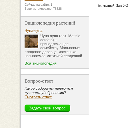
Сейчас на сайте: 1
Большой Зак Жё
Зарегистрировано: 78828
Энциклопедия растений
Чупа-чупа
Чупа-чупа (лат. Matisia
cordata) –
принадлежащее к
семейству Мальвовые
плодовое деревце, частенько
называемое матизией сердечной.
Вся энциклопедия
Вопрос-ответ
Какие сидераты являются
лучшими удобрениями?
Смотреть ответ