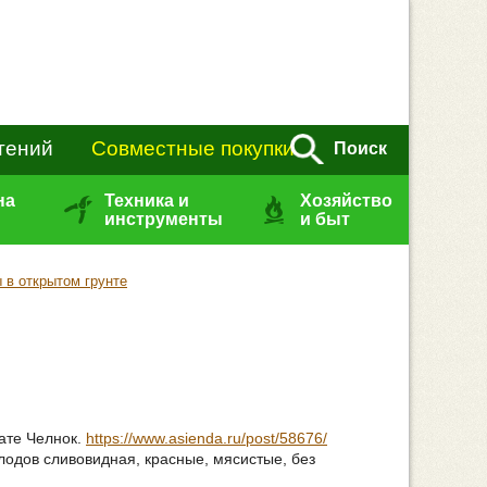
тений
Совместные покупки
Поиск
на
Техника и
Хозяйство
инструменты
и быт
 в открытом грунте
мате Челнок.
https://www.asienda.ru/post/58676/
одов сливовидная, красные, мясистые, без