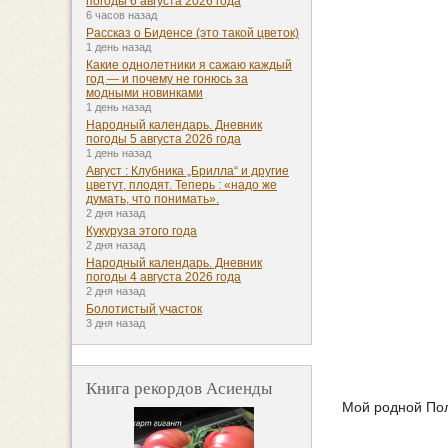
погоды 6 августа 2026 года
6 часов назад
Рассказ о Биденсе (это такой цветок)
1 день назад
Какие однолетники я сажаю каждый
год — и почему не гонюсь за
модными новинками
1 день назад
Народный календарь. Дневник
погоды 5 августа 2026 года
1 день назад
Август : Клубника „Брилла“ и другие
цветут, плодят. Теперь : «надо же
думать, что понимать».
2 дня назад
Кукуруза этого года
2 дня назад
Народный календарь. Дневник
погоды 4 августа 2026 года
2 дня назад
Болотистый участок
3 дня назад
Книга рекордов Асиенды
Мой родной Пол