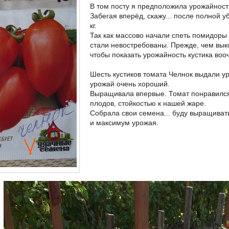
В том посту я предположила урожайность 
Забегая вперёд, скажу... после полной у
кг.
Так как массово начали спеть помидоры
стали невостребованы. Прежде, чем выко
чтобы показать урожайность кустика воо
Шесть кустиков томата Челнок выдали 
урожай очень хороший.
Выращивала впервые. Томат понравился 
плодов, стойкостью к нашей жаре.
Собрала свои семена... буду выращиват
и максимум урожая.