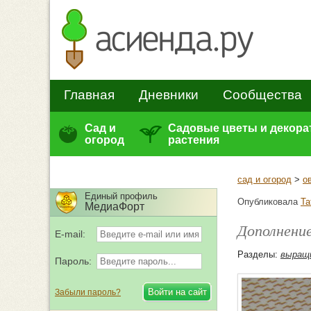
Главная
Дневники
Сообщества
Сад и
Садовые цветы и декор
огород
растения
сад и огород
>
о
Единый профиль
Опубликовала
Та
МедиаФорт
Дополнение
E-mail:
Разделы:
выращи
Пароль:
Забыли пароль?