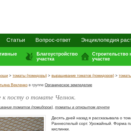
Статьи
Вопрос-ответ
Энциклопедия рас
ативные
Благоустройство
Строительство 
участка
участке
вощи
>
томаты (помидоры)
>
выращивание томатов (помидоров)
>
томаты
тьяна Векленко
в группе
Органическое земледелие
 к посту о томате Челнок.
вание томатов (помидоров)
,
томаты в открытом грунте
Десять дней назад я рассказывала о то
Раннеспелый сорт. Урожайный. Форма пл
кислинки.