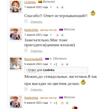
Вильнюс
Liudinka
7 апреля 2021 года
#
Спасибо!! Ответ исчерпывающий!!
↑
Ответить
Moscow
Nadezhda
(автор поста)
7 апреля 2021 года
#
Замечательно.Мне тоже
пригодится(циннии взошли)
↑
Ответить
п. Оболенск
Васильева68
+
1
6 апреля 2021 года
#
↑
Ответ
для
Liudinka
Можно,до семядольных листочков.Я так
при высадке на цветник делаю.
↑
Ответить
Moscow
Nadezhda
(автор поста)
+
1
6 апреля 2021 года
#