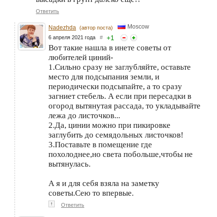
Ответить
Moscow
Nadezhda
(автор поста)
+
1
6 апреля 2021 года
#
Вот такие нашла в инете советы от
любителей циний-
1.Сильно сразу не заглубляйте, оставьте
место для подсыпания земли, и
периодически подсыпайте, а то сразу
загниет стебель. А если при пересадки в
огород вытянутая рассада, то укладывайте
лежа до листочков...
2.Да, цинии можно при пикировке
заглубить до семядольных листочков!
3.Поставьте в помещение где
похолоднее,но света побольше,чтобы не
вытянулась.
А я и для себя взяла на заметку
советы.Сею то впервые.
↑
Ответить