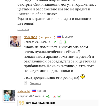
быстрые.Они и зацвести могут в горшке,так с
цветами и рассаживаю,им это не вредит и
ничего не сбрасывают.
Удачи в выращивании рассады и пышного
цветения!
Ответить
Moscow
Nadezhda
(автор поста)
+
2
6 апреля 2021 года
#
Удача не помешает. Никому,она всем
очень нужна,особенно сейчас.Я
понаставила армию томатно-перцевой и
баклажанной рассады,теперь и цветочная
прибавилась.Дочь счАстлива,а зять пока
не видел мои подоконники и
стол(представляю его реакцию)
↑
Ответить
Курган
Nataliy14
+
1
5 апреля 2021 года
#
kira swetlowa пишет: