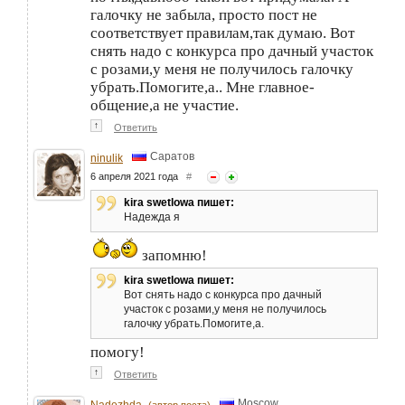
галочку не забыла, просто пост не
соответствует правилам,так думаю. Вот
снять надо с конкурса про дачный участок
с розами,у меня не получилось галочку
убрать.Помогите,а.. Мне главное-
общение,а не участие.
↑
Ответить
Саратов
ninulik
6 апреля 2021 года
#
kira swetlowa пишет:
Надежда я
запомню!
kira swetlowa пишет:
Вот снять надо с конкурса про дачный
участок с розами,у меня не получилось
галочку убрать.Помогите,а.
помогу!
↑
Ответить
Moscow
Nadezhda
(автор поста)