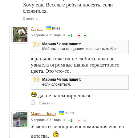
Хочу еще Веселые ребята посеять, если
сложиться.
Ответить
Киев
Caty_L
+
1
5 апреля 2021 года
#
Марина Чепак пишет:
Майоры, они же циннии, я не очень люблю
я раньше тоже их не любила, пока не
увидела огромные шапки теракотового
цвета. Это что-то.
Марина Чепак пишет:
если сложиться.
да, не напланируешься.
↑
Ответить
Киев
Марина Чепак
+
1
5 апреля 2021 года
#
У меня от майоров воспоминания еще из
детства.