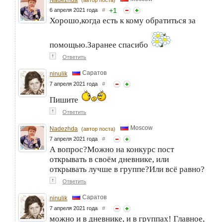
+
1
6 апреля 2021 года
#
Хорошо,когда есть к кому обратиться за
помощью.Заранее спасибо
↑
Ответить
Саратов
ninulik
7 апреля 2021 года
#
Пишите
↑
Ответить
Moscow
Nadezhda
(автор поста)
7 апреля 2021 года
#
А вопрос?Можно на конкурс пост
открывать в своём дневнике, или
открывать лучше в группе?Или всё равно?
↑
Ответить
Саратов
ninulik
7 апреля 2021 года
#
можно и в дневнике, и в группах! Главное,