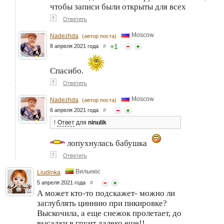
чтобы записи были открыты для всех
↑
Ответить
Moscow
Nadezhda
(автор поста)
+
1
8 апреля 2021 года
#
Спасибо.
↑
Ответить
Moscow
Nadezhda
(автор поста)
6 апреля 2021 года
#
↑
Ответ
для
ninulik
лопухнулась бабушка
↑
Ответить
Вильнюс
Liudinka
5 апреля 2021 года
#
А может кто-то подскажет- можно ли
заглублять циннию при пикировке?
Выскочила, а еще снежок пролетает, до
высадки в грунт далеко еще!!