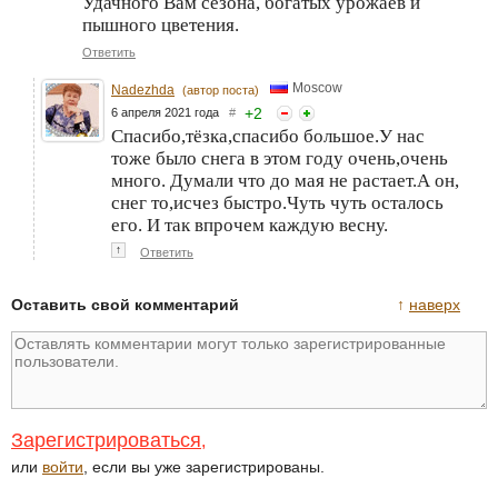
Удачного Вам сезона, богатых урожаев и
пышного цветения.
Ответить
Moscow
Nadezhda
(автор поста)
+
2
6 апреля 2021 года
#
Спасибо,тёзка,спасибо большое.У нас
тоже было снега в этом году очень,очень
много. Думали что до мая не растает.А он,
снег то,исчез быстро.Чуть чуть осталось
его. И так впрочем каждую весну.
↑
Ответить
Оставить свой комментарий
↑
наверх
Зарегистрироваться
,
или
войти
, если вы уже зарегистрированы.