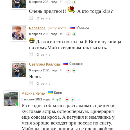
8 апреля 2021 года
#
Очень приятно!!!
А кто тогда kira?
↑
Ответить
Moscow
Nadezhda
(автор поста)
8 апреля 2021 года
#
Да логин это почты на Я.Вот и путаница
поэтому.Мой псевдоним так сказать.
↑
Ответить
Каргасок
Светлана Каялова
9 апреля 2021 года
#
Ясно.
↑
Ответить
Киев
Марина Чепак
+
2
5 апреля 2021 года
#
Я сегодня собралась рассаживать цветочки:
кустовые астры, остеоспермум. Цинерария
еще совсем кроха. А петуния и земляника у
меня хорошо всходят при посеве по снегу.
Майоры, они же циннии, я не очень люблю.