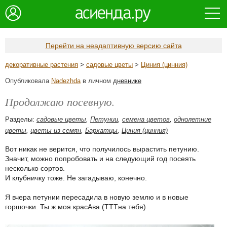
Перейти на неадаптивную версию сайта
декоративные растения
>
садовые цветы
>
Циния (цинния)
Опубликовала
Nadezhda
в личном
дневнике
Продолжаю посевную.
Разделы:
садовые цветы
,
Петунии
,
семена цветов
,
однолетние
цветы
,
цветы из семян
,
Бархатцы
,
Циния (цинния)
Вот никак не верится, что получилось вырастить петунию.
Значит, можно попробовать и на следующий год посеять
несколько сортов.
И клубничку тоже. Не загадываю, конечно.
Я вчера петунии пересадила в новую землю и в новые
горшочки. Ты ж моя красАва (ТТТна тебя)