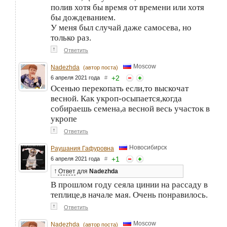
полив хотя бы время от времени или хотя
бы дождеванием.
У меня был случай даже самосева, но
только раз.
↑
Ответить
Moscow
Nadezhda
(автор поста)
+
2
6 апреля 2021 года
#
Осенью перекопать если,то выскочат
весной. Как укроп-осыпается,когда
собираешь семена,а весной весь участок в
укропе
↑
Ответить
Новосибирск
Раушания Гафуровна
+
1
6 апреля 2021 года
#
↑
Ответ
для
Nadezhda
В прошлом году сеяла цинии на рассаду в
теплице,в начале мая. Очень понравилось.
↑
Ответить
Moscow
Nadezhda
(автор поста)