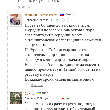
посеять их уже что ли.
Ответить
Moscow
Nadezhda
(автор поста)
+
2
5 апреля 2021 года
#
Посев за 60 дней до высадки в грунт.
В средней полосе и Подмосковье пора
сева приходит в середине марта;
в Ленинградской области цинию сажают в
конце марта;
На Урале и в Сибири выращивают
скороспелые сорта цинии, сея их на
рассаду в конце марта – начале апреля;
На юге нашей страны допустимо высевать
цинию прямо в грунт (в мае), или сеять на
рассаду в марте.
Вот,какие сроки нашла на сайте одном.
↑
Ответить
Киев
Caty_L
+
1
5 апреля 2021 года
#
У нас можно и сразу в грунт, но, тогда,
конечно, цветут позже, и обязательный