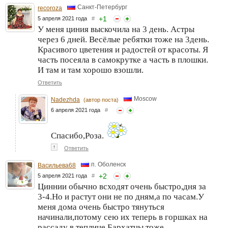
Санкт-Петербург
recoroza
+
1
5 апреля 2021 года
#
У меня циния выскочила на 3 день. Астры
через 6 дней. Весёлые ребятки тоже на 3день.
Красивого цветения и радостей от красоты. Я
часть посеяла в самокрутке а часть в плошки.
И там и там хорошо взошли.
Ответить
Moscow
Nadezhda
(автор поста)
6 апреля 2021 года
#
Спасибо,Роза.
↑
Ответить
п. Оболенск
Васильева68
+
2
5 апреля 2021 года
#
Циннии обычно всходят очень быстро,дня за
3-4.Но и растут они не по дням,а по часам.У
меня дома очень быстро тянуться
начинали,потому сею их теперь в горшках на
рассаду в теплице.Бархатцы тоже