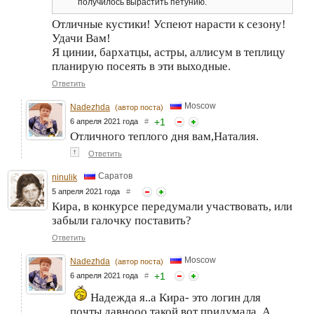
получилось вырастить петунию.
Отличные кустики! Успеют нарасти к сезону!
Удачи Вам!
Я цинии, бархатцы, астры, аллисум в теплицу
планирую посеять в эти выходные.
Ответить
Moscow
Nadezhda
(автор поста)
+
1
6 апреля 2021 года
#
Отличного теплого дня вам,Наталия.
↑
Ответить
Саратов
ninulik
5 апреля 2021 года
#
Кира, в конкурсе передумали участвовать, или
забыли галочку поставить?
Ответить
Moscow
Nadezhda
(автор поста)
+
1
6 апреля 2021 года
#
Надежда я..а Кира- это логин для
почты,давнооо такой вот придумала. А