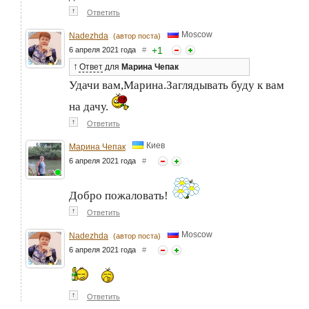
↑
Ответить
Moscow
Nadezhda
(автор поста)
+
1
6 апреля 2021 года
#
↑
Ответ
для
Марина Чепак
Удачи вам,Марина.Заглядывать буду к вам
на дачу.
↑
Ответить
Киев
Марина Чепак
6 апреля 2021 года
#
Добро пожаловать!
↑
Ответить
Moscow
Nadezhda
(автор поста)
6 апреля 2021 года
#
↑
Ответить