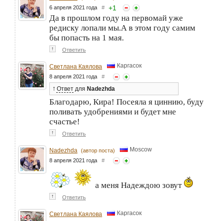
+
1
6 апреля 2021 года
#
Да в прошлом году на первомай уже
редиску лопали мы.А в этом году самим
бы попасть на 1 мая.
↑
Ответить
Каргасок
Светлана Каялова
8 апреля 2021 года
#
↑
Ответ
для
Nadezhda
Благодарю, Кира! Посеяла я циннию, буду
поливать удобрениями и будет мне
счастье!
↑
Ответить
Moscow
Nadezhda
(автор поста)
8 апреля 2021 года
#
а меня Надеждою зовут
↑
Ответить
Каргасок
Светлана Каялова