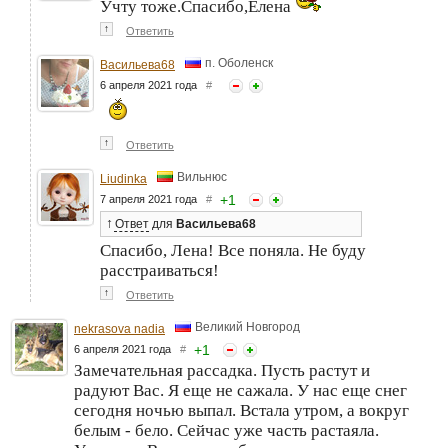
Учту тоже.Спасибо,Елена
↑
Ответить
п. Оболенск
Васильева68
6 апреля 2021 года
#
↑
Ответить
Вильнюс
Liudinka
+
1
7 апреля 2021 года
#
↑
Ответ
для
Васильева68
Спасибо, Лена! Все поняла. Не буду
расстраиваться!
↑
Ответить
Великий Новгород
nekrasova nadia
+
1
6 апреля 2021 года
#
Замечательная рассадка. Пусть растут и
радуют Вас. Я еще не сажала. У нас еще снег
сегодня ночью выпал. Встала утром, а вокруг
белым - бело. Сейчас уже часть растаяла.