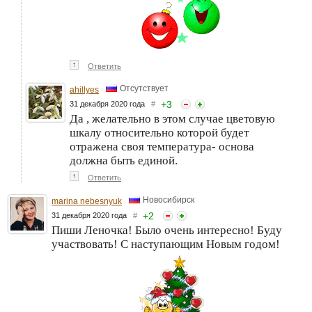
↑
Ответить
Отсутствует
ahillyes
+
3
31 декабря 2020 года
#
Да , желательно в этом случае цветовую
шкалу относительно которой будет
отражена своя температура- основа
должна быть единой.
↑
Ответить
Новосибирск
marina nebesnyuk
+
2
31 декабря 2020 года
#
Пиши Леночка! Было очень интересно! Буду
участвовать! С наступающим Новым годом!