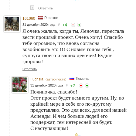
↑
Ответить
Резекне
161060
+
4
31 декабря 2020 года
#
Я очень жалела, когда ты, Леночка, перестала
вести прошлый проект. Очень хочу! Спасибо
тебе огромное, что вновь согласна
возобновить это !!! С новым годом тебя ,
супруга твоего и ваших девочек! Будьте
здоровы!
Ответить
Тюмень
Fuchsia
(автор поста)
+
2
31 декабря 2020 года
#
Полиночка, спасибо!
Этот проект будет немного другим. Ну, по
крайней мере я себе его по-другому
представляю. Это для всех, для всей нашей
Асиенды. И чем больше людей его
поддержат, тем интересней он будет.
С наступающим!