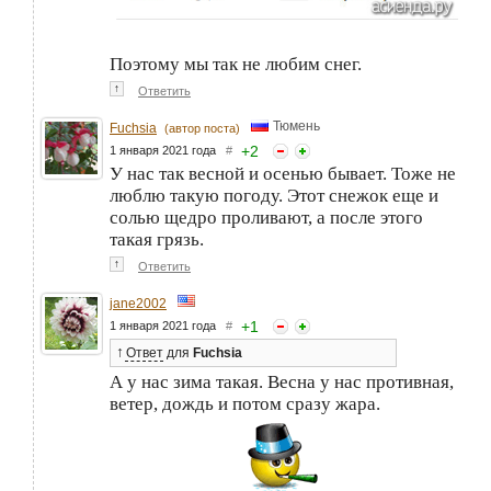
Поэтому мы так не любим снег.
↑
Ответить
Тюмень
Fuchsia
(автор поста)
+
2
1 января 2021 года
#
У нас так весной и осенью бывает. Тоже не
люблю такую погоду. Этот снежок еще и
солью щедро проливают, а после этого
такая грязь.
↑
Ответить
jane2002
+
1
1 января 2021 года
#
↑
Ответ
для
Fuchsia
А у нас зима такая. Весна у нас противная,
ветер, дождь и потом сразу жара.