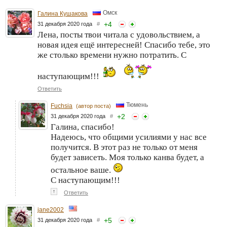
Омск
Галина Кушакова
+
4
31 декабря 2020 года
#
Лена, посты твои читала с удовольствием, а
новая идея ещё интересней! Спасибо тебе, это
же столько времени нужно потратить. С
наступающим!!!
Ответить
Тюмень
Fuchsia
(автор поста)
+
2
31 декабря 2020 года
#
Галина, спасибо!
Надеюсь, что общими усилиями у нас все
получится. В этот раз не только от меня
будет зависеть. Моя только канва будет, а
остальное ваше.
С наступающим!!!
↑
Ответить
jane2002
+
5
31 декабря 2020 года
#