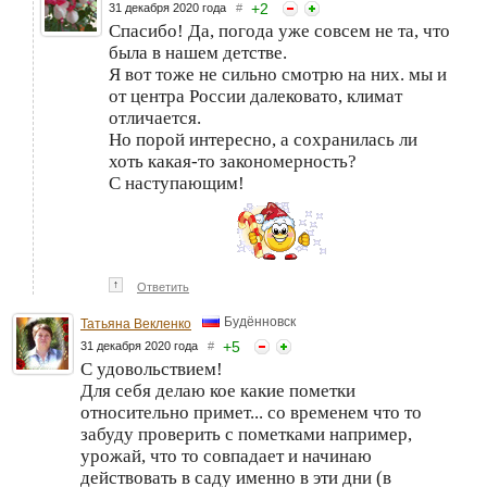
+
2
31 декабря 2020 года
#
Спасибо! Да, погода уже совсем не та, что
была в нашем детстве.
Я вот тоже не сильно смотрю на них. мы и
от центра России далековато, климат
отличается.
Но порой интересно, а сохранилась ли
хоть какая-то закономерность?
С наступающим!
↑
Ответить
Будённовск
Татьяна Векленко
+
5
31 декабря 2020 года
#
С удовольствием!
Для себя делаю кое какие пометки
относительно примет... со временем что то
забуду проверить с пометками например,
урожай, что то совпадает и начинаю
действовать в саду именно в эти дни (в