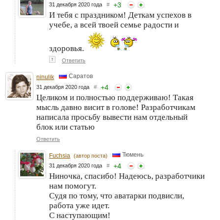
+
3
31 декабря 2020 года
#
И тебя с праздником! Деткам успехов в
учебе, а всей твоей семье радости и
здоровья.
↑
Ответить
Саратов
ninulik
+
4
31 декабря 2020 года
#
Целиком и полностью поддерживаю! Такая
мысль давно висит в голове! Разработчикам
написала просьбу вывести нам отдельный
блок или статью
Ответить
Тюмень
Fuchsia
(автор поста)
+
4
31 декабря 2020 года
#
Ниночка, спасибо! Надеюсь, разработчики
нам помогут.
Судя по тому, что аватарки подвисли,
работа уже идет.
С наступающим!