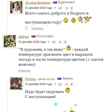
Будённовск
Татьяна Векленко
+
3
31 декабря 2020 года
#
Всего самого доброго и бодрого в
наступающем году!
↑
Ответить
Отсутствует
ahillyes
+
3
31 декабря 2020 года
#
"Я художник, я так вижу"
: каждой
температуре присвоить цвет и выражать
погоду в части температуры цветом ( с шагом
конечно).
Ответить
Тюмень
Fuchsia
(автор поста)
+
2
31 декабря 2020 года
#
Надо будет подумать
С наступающим!