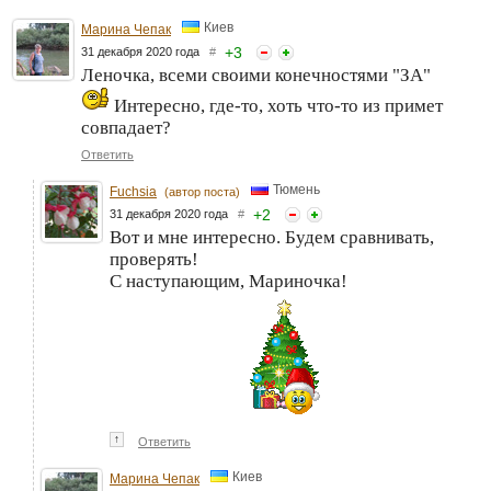
Киев
Марина Чепак
+
3
31 декабря 2020 года
#
Леночка, всеми своими конечностями "ЗА"
Интересно, где-то, хоть что-то из примет
совпадает?
Ответить
Тюмень
Fuchsia
(автор поста)
+
2
31 декабря 2020 года
#
Вот и мне интересно. Будем сравнивать,
проверять!
С наступающим, Мариночка!
↑
Ответить
Киев
Марина Чепак