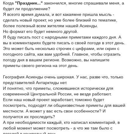
Когда
"Праздник..."
закончился, многие спрашивали меня, а
будет ли продолжение?
Я всеэто время думала, и вот какаямне пришла мысль -
сделать новый проект, но уже более близкий по тематике,
более полезный всем жителям нашей Асиенды.
Но формат его будет немного другой.
Я буду писать пост с народными приметами каждого дня. А
вы в комментариях будете писать о своей погоде в этот день.
Это может быть несколько строчек с цифрами, или скрин с
погодного сайта, как вам удобней. Главное, чтобы отразить
погоду дня в вашем регионе. Возможно, вы напишите
приметы своего региона на этот день.
География Асиенды очень широкая. У нас, разве что, только
представителей Антарктиды нет.
И понятно, что приметы, сложившиеся исторически для
современной Центральной России, не везде работают.
Если наш новый проект заработает, томожно будет
посмотреть, подходят ли общеизвестные приметы для вашей
местности. А может у вас есть свои особенности? И
получится их проследить?
А при необходимости каждый, кто написал комментарий, в
любой момент может посмотреть - а что же там было с
погодой в конкретный день.