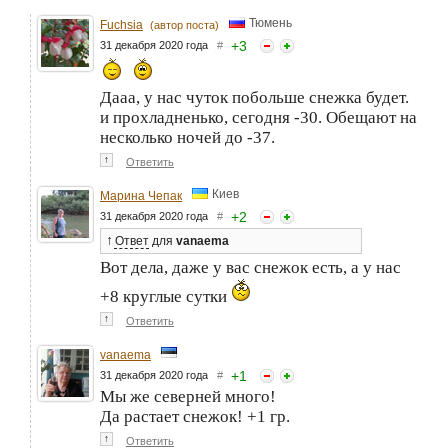
Тюмень
Fuchsia
(автор поста)
+
3
31 декабря 2020 года
#
Дааа, у нас чуток побольше снежка будет.
и прохладненько, сегодня -30. Обещают на
несколько ночей до -37.
↑
Ответить
Киев
Марина Чепак
+
2
31 декабря 2020 года
#
↑
Ответ
для
vanaema
Вот дела, даже у вас снежок есть, а у нас
+8 круглые сутки
↑
Ответить
vanaema
+
1
31 декабря 2020 года
#
Мы же северней много!
Да растает снежок! +1 гр.
↑
Ответить