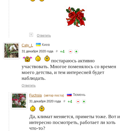
↑
Ответить
Киев
Caty_L
+
4
31 декабря 2020 года
#
постараюсь активно
участвовать. Многое поменялось со времен
моего детства, и тем интересней будет
наблюдать.
Ответить
Тюмень
Fuchsia
(автор поста)
+
4
31 декабря 2020 года
#
Да, климат меняется, приметы тоже. Вот и
интересно посмотреть, работает ли хоть
что-то?