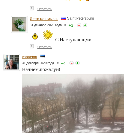
↑
Ответить
Saint Petersburg
Я-это моя мысль
+
3
31 декабря 2020 года
#
С Наступающми.
↑
Ответить
vanaema
+
4
31 декабря 2020 года
#
Начнём,пожалуй!