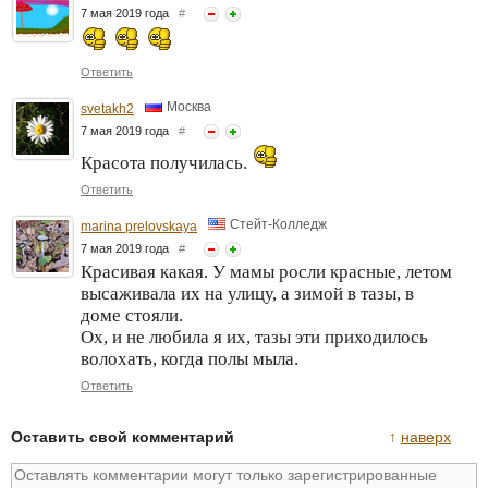
7 мая 2019 года
#
Ответить
Москва
svetakh2
7 мая 2019 года
#
Красота получилась.
Ответить
Стейт-Колледж
marina prelovskaya
7 мая 2019 года
#
Красивая какая. У мамы росли красные, летом
высаживала их на улицу, а зимой в тазы, в
доме стояли.
Ох, и не любила я их, тазы эти приходилось
волохать, когда полы мыла.
Ответить
Оставить свой комментарий
↑
наверх