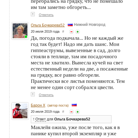
перебрались на грядку, что не помешало
им там заметно обгореть...
↑
Ответить
Нижний Новгород
Ольга Бочкарева52
20 июля 2019 года
#
Да, погода подкачала... Но не каждый же
год так будет! Надо им дать шанс. Мои
гиппеаструмы, вывезенные в сад, долго
стояли в теплице, там им посадочного
места не хватило. Вынесла кучей на свет
естественный недели на две, а посаженные
на грядку, все равно обгорели.
Практически все листья поменяются. Тем
не менее один сорт собрался цвести.
↑
Ответить
Барон Х
(автор поста)
20 июля 2019 года
#
↑
Ответ
для
Ольга Бочкарева52
Маклейя ожила, уже после того, как я в
панике купил второй экземпляр и уже