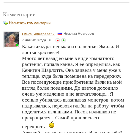
Комментарии:
Написать комментарий
Нижний Новгород
Ольга Бочкарева52
7 мая 2019 года
#
Какая аккуратненькая и солнечная Эмили. И
листья красивые!
Много лет назад ко мне в виде комнатного
растения, попала канна. Я ее определила, как
Кенигин Шарлотта. Она зацвела у меня уже в
теплице, куда была помещена на передержку.
Все последующие приобретения были на мой
взгляд более поздними. До цветов доходило
очень уж медленно и не впечатляюще... Я
осенью убивалась выкапывая монстров, потом
надрывалась, перевозя глыбы на работу, чтобы
поделиться излишками. Поток излишков не
прекращался... Самой пришлось его
перекрыть.
Алексей, кстати, как поживает Ваша маклейя?