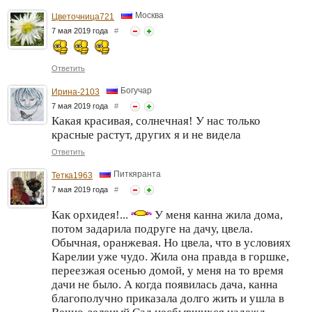
Москва
Цветочница721
7 мая 2019 года
#
Ответить
Богучар
Ирина-2103
7 мая 2019 года
#
Какая красивая, солнечная! У нас только
красные растут, других я и не видела
Ответить
Питкяранта
Тетка1963
7 мая 2019 года
#
Как орхидея!...
У меня канна жила дома,
потом задарила подруге на дачу, цвела.
Обычная, оранжевая. Но цвела, что в условиях
Карелии уже чудо. Жила она правда в горшке,
переезжая осенью домой, у меня на то время
дачи не было. А когда появилась дача, канна
благополучно приказала долго жить и ушла в