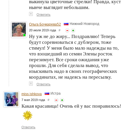
выкинула цветочные стрелки! Правда, куст
нынче выглядит небольшим.
↑
Ответить
Нижний Новгород
Ольга Бочкарева52
20 июля 2019 года
#
Ну уж не до жиру... Поздравляю! Теперь
будут соревноваться с дублером, тоже
стимул! У меня было мало надежды на то,
что взошедший из семян Элены росток
перезимует. Все сроки ожидания уже
прошли. Для себя сделала вывод, что
изыскивать надо в своих географических
координатах, не надеясь на пересылку.
↑
Ответить
Истра
miss ishkova
7 мая 2019 года
#
Какая красавица! Очень ей у вас понравилось!
Ответить