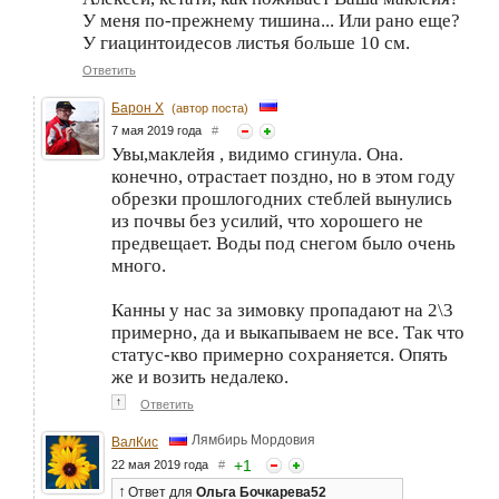
У меня по-прежнему тишина... Или рано еще?
У гиацинтоидесов листья больше 10 см.
Ответить
Барон Х
(автор поста)
7 мая 2019 года
#
Увы,маклейя , видимо сгинула. Она.
конечно, отрастает поздно, но в этом году
обрезки прошлогодних стеблей вынулись
из почвы без усилий, что хорошего не
предвещает. Воды под снегом было очень
много.
Канны у нас за зимовку пропадают на 2\3
примерно, да и выкапываем не все. Так что
статус-кво примерно сохраняется. Опять
же и возить недалеко.
↑
Ответить
Лямбирь Мордовия
ВалКис
+
1
22 мая 2019 года
#
↑
Ответ
для
Ольга Бочкарева52