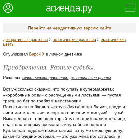
Перейти на неадаптивную версию сайта
декоративные растения
>
экзотические растения
>
экзотические
цветы
Опубликовал
Барон Х
в личном
дневнике
Приобретения. Разные судьбы.
Разделы:
экзотические растения
,
экзотические цветы
Вот уж сколько сказано, что покупать в супермаркетах
«коробочные розы» с распущенными листьями — пустая
трата, но бег по граблям неостановим.
Польстился на бледно-желтую Лихткёнигин Лючия, вроде и
листочки маленькие, и сорт по описаниям живучий — увы!..
Высаженная в горшок. который тут же прикопали в теплице,
она к настоящему времени сгинула бесповоротно.
Купленная неделей позже там же, за ту же смешную цену,
какая-то бледно-розовая, — это уже жена польстилась, я