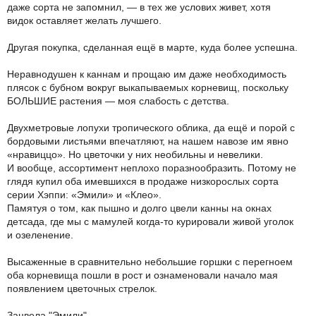
даже сорта не запомнил, — в тех же услових живет, хотя
видок оставляет желать лучшего.
Другая покупка, сделанная ещё в марте, куда более успешна.
Неравнодушен к каннам и прощаю им даже необходимость
плясок с бубном вокруг выкапываемых корневищ, поскольку
БОЛЬШИЕ растения — моя слабость с детства.
Двухметровые лопухи тропического облика, да ещё и порой с
бордовыми листьями впечатляют, на нашем навозе им явно
«нравиццо». Но цветочки у них необильны и невелики.
И вообще, ассортимент неплохо поразнообразить. Потому не
глядя купил оба имевшихся в продаже низкорослых сорта
серии Хэппи: «Эмили» и «Клео».
Памятуя о том, как пышно и долго цвели канны на окнах
детсада, где мы с мамулей когда-то курировали живой уголок
и озеленение.
Высаженные в сравнительно небольшие горшки с перегноем
оба корневища пошли в рост и ознаменовали начало мая
появлением цветочных стрелок.
Зацвела "Эмили"