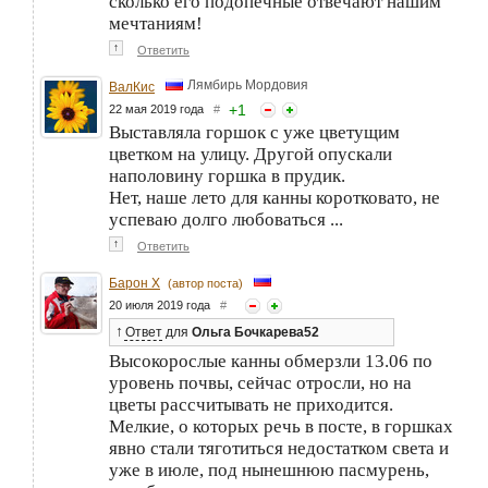
сколько его подопечные отвечают нашим
мечтаниям!
↑
Ответить
Лямбирь Мордовия
ВалКис
+
1
22 мая 2019 года
#
Выставляла горшок с уже цветущим
цветком на улицу. Другой опускали
наполовину горшка в прудик.
Нет, наше лето для канны коротковато, не
успеваю долго любоваться ...
↑
Ответить
Барон Х
(автор поста)
20 июля 2019 года
#
↑
Ответ
для
Ольга Бочкарева52
Высокорослые канны обмерзли 13.06 по
уровень почвы, сейчас отросли, но на
цветы рассчитывать не приходится.
Мелкие, о которых речь в посте, в горшках
явно стали тяготиться недостатком света и
уже в июле, под нынешнюю пасмурень,