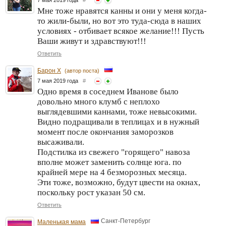
Мне тоже нравятся канны и они у меня когда-
то жили-были, но вот это туда-сюда в наших
условиях - отбивает всякое желание!!! Пусть
Ваши живут и здравствуют!!!
Ответить
Барон Х
(автор поста)
7 мая 2019 года
#
Одно время в соседнем Иванове было
довольно много клумб с неплохо
выглядевшими каннами, тоже невысокими.
Видно подращивали в теплицах и в нужный
момент после окончания заморозков
высаживали.
Подстилка из свежего "горящего" навоза
вполне может заменить солнце юга. по
крайней мере на 4 безморозных месяца.
Эти тоже, возможно, будут цвести на окнах,
поскольку рост указан 50 см.
Ответить
Санкт-Петербург
Маленькая мама