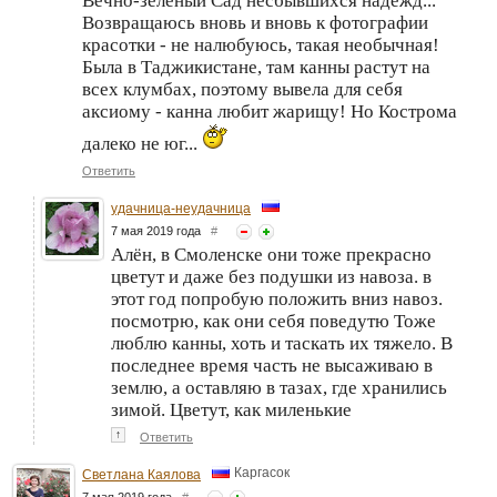
Вечно-зеленый Сад несбывшихся надежд...
Возвращаюсь вновь и вновь к фотографии
красотки - не налюбуюсь, такая необычная!
Была в Таджикистане, там канны растут на
всех клумбах, поэтому вывела для себя
аксиому - канна любит жарищу! Но Кострома
далеко не юг...
Ответить
удачница-неудачница
7 мая 2019 года
#
Алён, в Смоленске они тоже прекрасно
цветут и даже без подушки из навоза. в
этот год попробую положить вниз навоз.
посмотрю, как они себя поведутю Тоже
люблю канны, хоть и таскать их тяжело. В
последнее время часть не высаживаю в
землю, а оставляю в тазах, где хранились
зимой. Цветут, как миленькие
↑
Ответить
Каргасок
Светлана Каялова
7 мая 2019 года
#