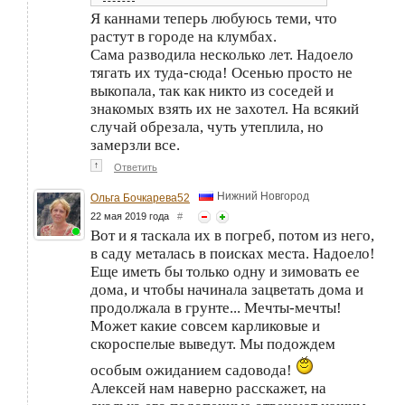
Я каннами теперь любуюсь теми, что
растут в городе на клумбах.
Сама разводила несколько лет. Надоело
тягать их туда-сюда! Осенью просто не
выкопала, так как никто из соседей и
знакомых взять их не захотел. На всякий
случай обрезала, чуть утеплила, но
замерзли все.
↑
Ответить
Нижний Новгород
Ольга Бочкарева52
22 мая 2019 года
#
Вот и я таскала их в погреб, потом из него,
в саду металась в поисках места. Надоело!
Еще иметь бы только одну и зимовать ее
дома, и чтобы начинала зацветать дома и
продолжала в грунте... Мечты-мечты!
Может какие совсем карликовые и
скороспелые выведут. Мы подождем
особым ожиданием садовода!
Алексей нам наверно расскажет, на