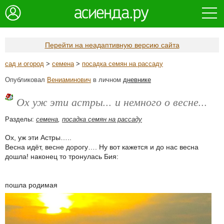
Перейти на неадаптивную версию сайта
сад и огород
>
семена
>
посадка семян на рассаду
Опубликовал
Вениаминович
в личном
дневнике
Ох уж эти астры... и немного о весне...
Разделы:
семена
,
посадка семян на рассаду
Ох, уж эти Астры…..
Весна идёт, весне дорогу…. Ну вот кажется и до нас весна
дошла! наконец то тронулась Бия:
пошла родимая