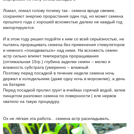
Ломал, ломал голову почему так - семена вроде свежие,
сохраняют энергию прорастания один год, но может семена
прошлого года с хорошей всхожестью далеко не каждый год
импортируются.
И в этом году решил подойти к ним со всей серьёзностью, не
пытаясь проращивать семена без применения стимуляторов
и немного «поиздеваться» над ними. На всхожесть семян
астр сильно влияет температура проращивания
(оптимальная 15гр.) глубина заделки семян – мелко и
влажность субстрата (умеренно – влажный.
Поэтому перед посадкой в течение недели семена ночь
держал в холодильнике (даже одну ночь в морозилке), а день
на батарее.
Перед посадкой пролил грунт в ячейках горячей водой, затем
пинцетом разложил семена по поверхности ( еле нервов
хватило на такую процедуру.
Ох не лёгкая эта работа... семена астр раскладывать..