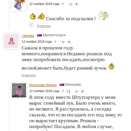
12 ноября 2018 года
#
Спасибо за подсказки !
↑
Ответить
Магнитогорск
таньчка
12 ноября 2018 года
#
Сажала в прошлом году
немного,понравился.Недавно решила под
зиму попробовать посадить,посмотрю
весной,может быть,будет ранний лучок.
Ответить
Кинешма
Краснова Ирина
+
1
12 ноября 2018 года
#
В этом году вместо Штутгартера у меня
вырос семейный лук. Было очень много,
но мелкого. Я расстроилась, а соседка
сказала, что если посадить его под зиму, то
он вырастает крупным. Решила -
попробую! Посадила. В любом случае,