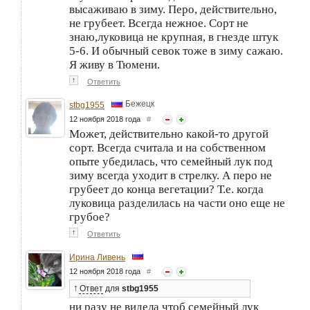
высаживаю в зиму. Перо, действительно,
не грубеет. Всегда нежное. Сорт не
знаю,луковица не крупная, в гнезде штук
5-6. И обычный севок тоже в зиму сажаю.
Я живу в Тюмени.
↑
Ответить
Бежецк
stbg1955
12 ноября 2018 года
#
Может, действительно какой-то другой
сорт. Всегда считала и на собственном
опыте убедилась, что семейный лук под
зиму всегда уходит в стрелку. А перо не
грубеет до конца вегетации? Т.е. когда
луковица разделилась на части оно еще не
грубое?
↑
Ответить
Ирина Ливень
12 ноября 2018 года
#
↑
Ответ
для
stbg1955
ни разу не видела чтоб семейный лук