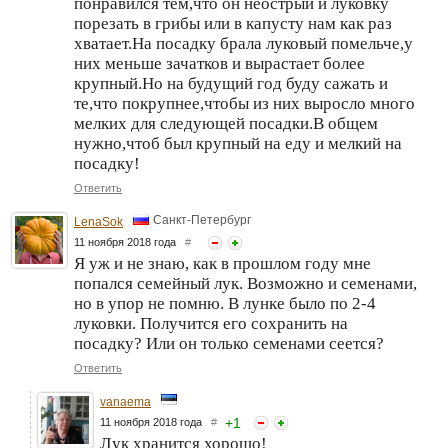
понравился тем,что он неострый и луковку
порезать в грибы или в капусту нам как раз
хватает.На посадку брала луковый помельче,у
них меньше зачатков и вырастает более
крупный.Но на будущий год буду сажать и
те,что покрупнее,чтобы из них выросло много
мелких для следующей посадки.В общем
нужно,чтоб был крупный на еду и мелкий на
посадку!
Ответить
Санкт-Петербург
LenaSok
11 ноября 2018 года
#
Я уж и не знаю, как в прошлом году мне
попался семейный лук. Возможно и семенами,
но в упор не помню. В лунке было по 2-4
луковки. Получится его сохранить на
посадку? Или он только семенами сеется?
Ответить
vanaema
+
1
11 ноября 2018 года
#
Лук хранится хорошо!