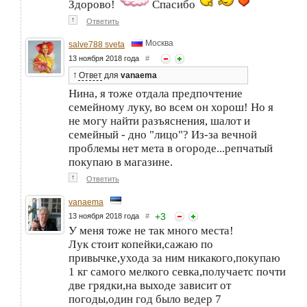
Здорово!
Спасибо
↑
Ответить
Москва
salve788 sveta
13 ноября 2018 года
#
↑
Ответ
для
vanaema
Нина, я тоже отдала предпочтение
семейному луку, во всем он хорош! Но я
не могу найти разъяснения, шалот и
семейный - дно "лицо"? Из-за вечной
проблемы нет мета в огороде...репчатый
покупаю в магазине.
↑
Ответить
vanaema
+
3
13 ноября 2018 года
#
У меня тоже не так много места!
Лук стоит копейки,сажаю по
привычке,ухода за ним никакого,покупаю
1 кг самого мелкого севка,получаетс почти
две грядки,на выходе зависит от
погоды,один год было ведер 7