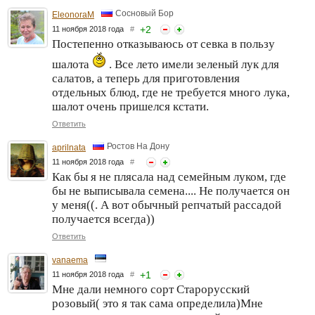
Сосновый Бор
EleonoraM
+
2
11 ноября 2018 года
#
Постепенно отказываюсь от севка в пользу
шалота
. Все лето имели зеленый лук для
салатов, а теперь для приготовления
отдельных блюд, где не требуется много лука,
шалот очень пришелся кстати.
Ответить
Ростов На Дону
aprilnata
11 ноября 2018 года
#
Как бы я не плясала над семейным луком, где
бы не выписывала семена.... Не получается он
у меня((. А вот обычный репчатый рассадой
получается всегда))
Ответить
vanaema
+
1
11 ноября 2018 года
#
Мне дали немного сорт Старорусский
розовый( это я так сама определила)Мне