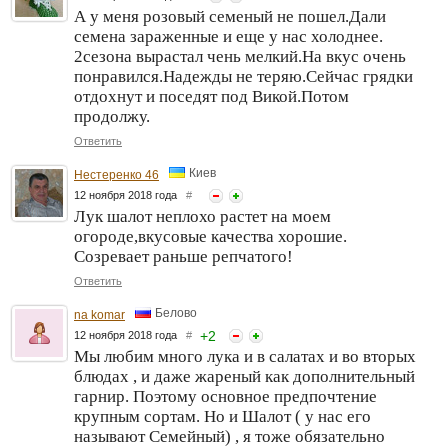
А у меня розовый семеный не пошел.Дали
семена зараженные и еще у нас холоднее.
2сезона вырастал чень мелкий.На вкус очень
понравился.Надежды не теряю.Сейчас грядки
отдохнут и поседят под Викой.Потом
продолжу.
Ответить
Киев
Нестеренко 46
12 ноября 2018 года
#
Лук шалот неплохо растет на моем
огороде,вкусовые качества хорошие.
Созревает раньше репчатого!
Ответить
Белово
na komar
+
2
12 ноября 2018 года
#
Мы любим много лука и в салатах и во вторых
блюдах , и даже жареный как дополнительный
гарнир. Поэтому основное предпочтение
крупным сортам. Но и Шалот ( у нас его
называют Семейный) , я тоже обязательно