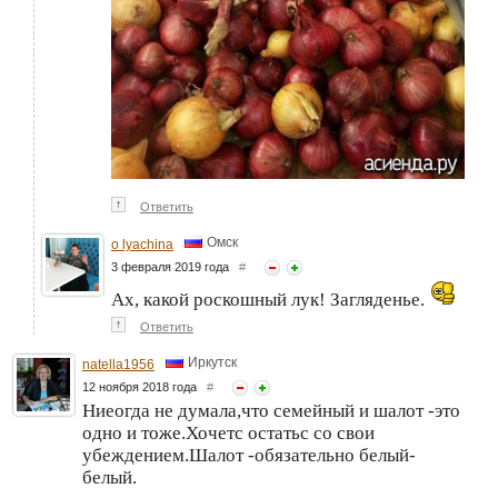
↑
Ответить
Омск
o lyachina
3 февраля 2019 года
#
Ах, какой роскошный лук! Загляденье.
↑
Ответить
Иркутск
natella1956
12 ноября 2018 года
#
Ниеогда не думала,что семейный и шалот -это
одно и тоже.Хочетс остатьс со свои
убеждением.Шалот -обязательно белый-
белый.