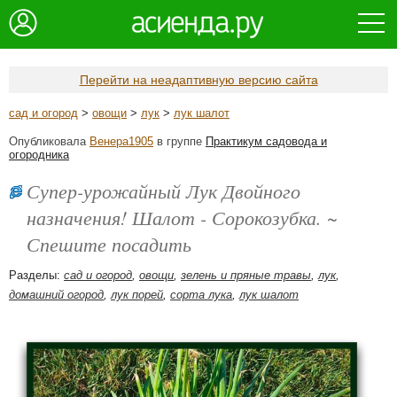
Перейти на неадаптивную версию сайта
сад и огород
>
овощи
>
лук
>
лук шалот
Опубликовала
Венера1905
в группе
Практикум садовода и
огородника
Супер-урожайный Лук Двойного
назначения! Шалот - Сорокозубка. ~
Спешите посадить
Разделы:
сад и огород
,
овощи
,
зелень и пряные травы
,
лук
,
домашний огород
,
лук порей
,
сорта лука
,
лук шалот