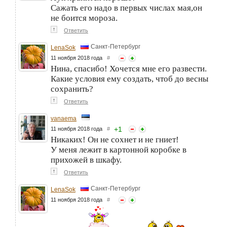
Сажать его надо в первых числах мая,он
не боится мороза.
↑
Ответить
Санкт-Петербург
LenaSok
11 ноября 2018 года
#
Нина, спасибо! Хочется мне его развести.
Какие условия ему создать, чтоб до весны
сохранить?
↑
Ответить
vanaema
+
1
11 ноября 2018 года
#
Никаких! Он не сохнет и не гниет!
У меня лежит в картонной коробке в
прихожей в шкафу.
↑
Ответить
Санкт-Петербург
LenaSok
11 ноября 2018 года
#