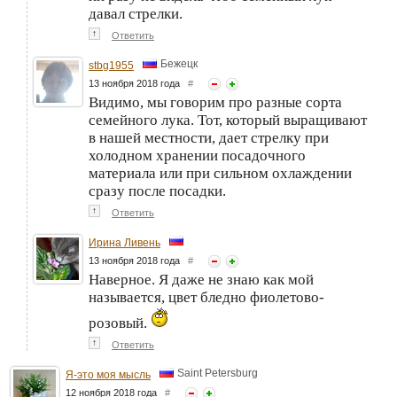
давал стрелки.
↑
Ответить
Бежецк
stbg1955
13 ноября 2018 года
#
Видимо, мы говорим про разные сорта
семейного лука. Тот, который выращивают
в нашей местности, дает стрелку при
холодном хранении посадочного
материала или при сильном охлаждении
сразу после посадки.
↑
Ответить
Ирина Ливень
13 ноября 2018 года
#
Наверное. Я даже не знаю как мой
называется, цвет бледно фиолетово-
розовый.
↑
Ответить
Saint Petersburg
Я-это моя мысль
12 ноября 2018 года
#