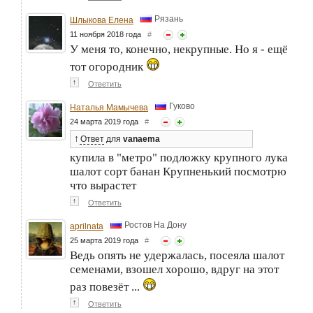
Рязань
Шлыкова Елена
11 ноября 2018 года
#
У меня то, конечно, некрупные. Но я - ещё
тот огородник
↑
Ответить
Гуково
Наталья Мамычева
24 марта 2019 года
#
↑
Ответ
для
vanaema
купила в "метро" подложку крупного лука
шалот сорт банан Крупненький посмотрю
что вырастет
↑
Ответить
Ростов На Дону
aprilnata
25 марта 2019 года
#
Ведь опять не удержалась, посеяла шалот
семенами, взошел хорошо, вдруг на этот
раз повезёт ...
↑
Ответить