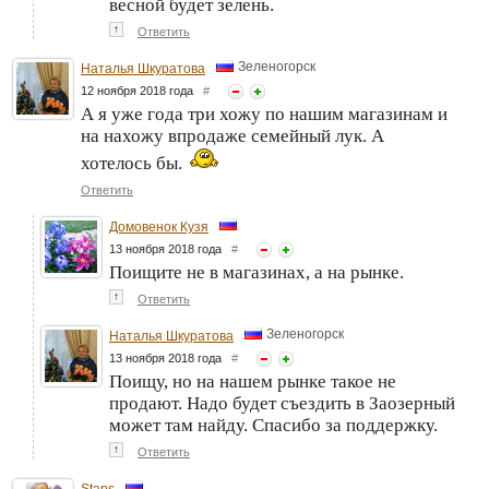
весной будет зелень.
↑
Ответить
Зеленогорск
Наталья Шкуратова
12 ноября 2018 года
#
А я уже года три хожу по нашим магазинам и
на нахожу впродаже семейный лук. А
хотелось бы.
Ответить
Домовенок Кузя
13 ноября 2018 года
#
Поищите не в магазинах, а на рынке.
↑
Ответить
Зеленогорск
Наталья Шкуратова
13 ноября 2018 года
#
Поищу, но на нашем рынке такое не
продают. Надо будет съездить в Заозерный
может там найду. Спасибо за поддержку.
↑
Ответить
Staps