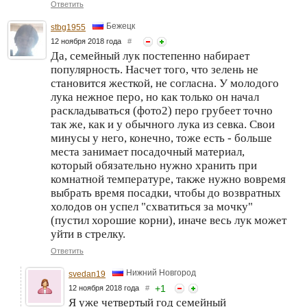
Ответить
Бежецк
stbg1955
12 ноября 2018 года
#
Да, семейный лук постепенно набирает
популярность. Насчет того, что зелень не
становится жесткой, не согласна. У молодого
лука нежное перо, но как только он начал
раскладываться (фото2) перо грубеет точно
так же, как и у обычного лука из севка. Свои
минусы у него, конечно, тоже есть - больше
места занимает посадочный материал,
который обязательно нужно хранить при
комнатной температуре, также нужно вовремя
выбрать время посадки, чтобы до возвратных
холодов он успел "схватиться за мочку"
(пустил хорошие корни), иначе весь лук может
уйти в стрелку.
Ответить
Нижний Новгород
svedan19
+
1
12 ноября 2018 года
#
Я уже четвертый год семейный