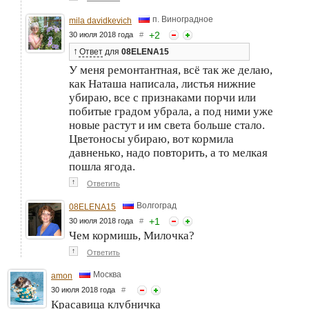
п. Виноградное
mila davidkevich
+
2
30 июля 2018 года
#
↑
Ответ
для
08ELENA15
У меня ремонтантная, всё так же делаю,
как Наташа написала, листья нижние
убираю, все с признаками порчи или
побитые градом убрала, а под ними уже
новые растут и им света больше стало.
Цветоносы убираю, вот кормила
давненько, надо повторить, а то мелкая
пошла ягода.
↑
Ответить
Волгоград
08ELENA15
+
1
30 июля 2018 года
#
Чем кормишь, Милочка?
↑
Ответить
Москва
amon
30 июля 2018 года
#
Красавица клубничка