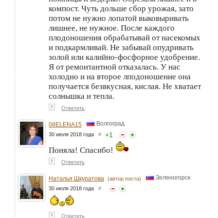
компост. Чуть дольше сбор урожая, зато
потом не нужно лопатой выковыривать
лишнее, не нужное. После каждого
плодоношения обрабатывай от насекомых
и подкармливай. Не забывай опудривать
золой или калийно-фосфорное удобрение.
Я от ремонтантной отказалась. У нас
холодно и на второе лподоношение она
получается безвкусная, кислая. Не хватает
солнышка и тепла.
↑
Ответить
Волгоград
08ELENA15
+
1
30 июля 2018 года
#
Поняла! Спасибо!
↑
Ответить
Зеленогорск
Наталья Шкуратова
(автор поста)
30 июля 2018 года
#
↑
Ответить