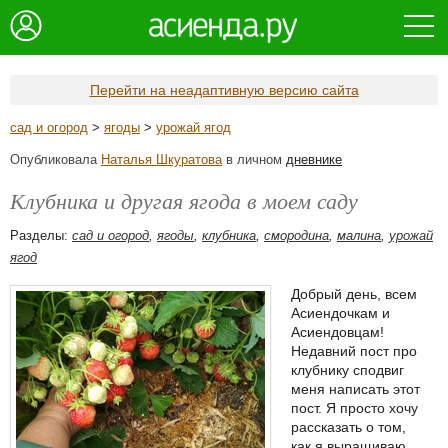
Перейти на неадаптивную версию сайта
сад и огород
>
ягоды
>
урожай ягод
Опубликовала
Наталья Шкуратова
в личном
дневнике
Клубника и другая ягода в моем саду
Разделы:
сад и огород
,
ягоды
,
клубника
,
смородина
,
малина
,
урожай
ягод
Добрый день, всем
Асиендочкам и
Асиендовцам!
Недавний пост про
клубнику сподвиг
меня написать этот
пост. Я просто хочу
рассказать о том,
как я выращиваю