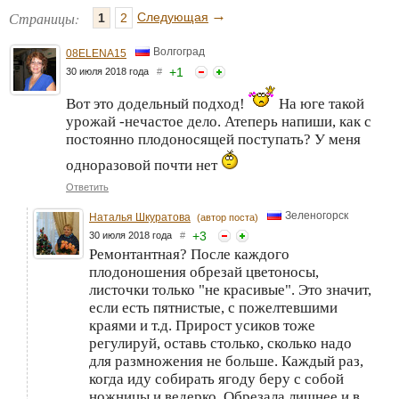
→
Страницы:
Следующая
1
2
Волгоград
08ELENA15
+
1
30 июля 2018 года
#
Вот это додельный подход!
На юге такой
урожай -нечастое дело. Атеперь напиши, как с
постоянно плодоносящей поступать? У меня
одноразовой почти нет
Ответить
Зеленогорск
Наталья Шкуратова
(автор поста)
+
3
30 июля 2018 года
#
Ремонтантная? После каждого
плодоношения обрезай цветоносы,
листочки только "не красивые". Это значит,
если есть пятнистые, с пожелтевшими
краями и т.д. Прирост усиков тоже
регулируй, оставь столько, сколько надо
для размножения не больше. Каждый раз,
когда иду собирать ягоду беру с собой
ножницы и ведерко. Обрезала лишнее и в