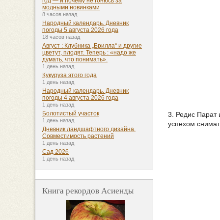
год — и почему не гонюсь за
модными новинками
8 часов назад
Народный календарь. Дневник
погоды 5 августа 2026 года
18 часов назад
Август : Клубника „Брилла“ и другие
цветут, плодят. Теперь : «надо же
думать, что понимать».
1 день назад
Кукуруза этого года
1 день назад
Народный календарь. Дневник
погоды 4 августа 2026 года
1 день назад
Болотистый участок
3. Редис Парат 
1 день назад
успехом снимат
Дневник ландшафтного дизайна.
Совместимость растений
1 день назад
Сад 2026
1 день назад
Книга рекордов Асиенды