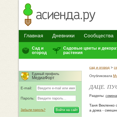
Главная
Дневники
Сообщества
Сад и
Садовые цветы и декор
огород
растения
сад и огород
>
с
Единый профиль
Опубликовала
М
МедиаФорт
ДАЦЕ. ПУС
E-mail:
Разделы:
семена
Пароль:
Таня Векленко о
Забыли пароль?
а дома - смешн