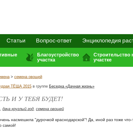
Статьи
Вопрос-ответ
Энциклопедия рас
ативные
Благоустройство
Строительство 
участка
участке
емена
>
семена овощей
удрая ТЁЩА 2015
в группе
Беседка «Дачная жизнь»
ТЬ И У ТЕБЯ БУДЕТ!
,
дача круглый год
,
семена овощей
чень насмешила "дурочкой краснодарской"! Да, иной раз тоже что-т
о самой!