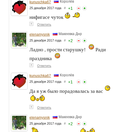
Королёв
kunuschka67
+
1
25 декабря 2017 года
#
нифигасе чуток
↑
Ответить
Макеевка Днр
elenamysnik
+
2
25 декабря 2017 года
#
Ладно , прости старушку!
Ради
праздника
↑
Ответить
Королёв
kunuschka67
+
1
25 декабря 2017 года
#
Да я уж было порадовалась за вас
↑
Ответить
Макеевка Днр
elenamysnik
+
2
25 декабря 2017 года
#