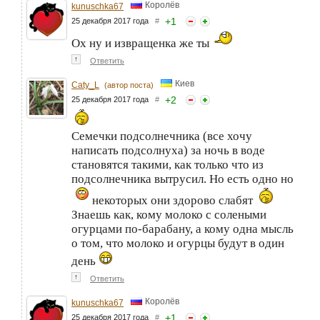
Королёв
kunuschka67
+
1
25 декабря 2017 года
#
Ох ну и извращенка же ты
↑
Ответить
Киев
Caty_L
(автор поста)
+
2
25 декабря 2017 года
#
Семечки подсолнечника (все хочу
написать подсолнуха) за ночь в воде
становятся такими, как только что из
подсолнечника вытрусил. Но есть одно но
некоторых они здорово слабят
Знаешь как, кому молоко с солеными
огурцами по-барабану, а кому одна мысль
о том, что молоко и огурцы будут в один
день
↑
Ответить
Королёв
kunuschka67
+
1
25 декабря 2017 года
#