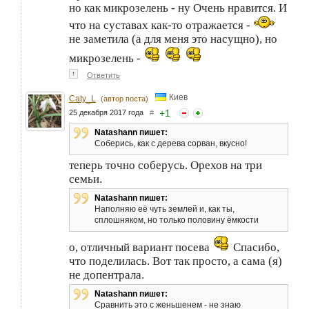
но как микрозелень - ну Очень нравится. И
что на суставах как-то отражается -
не заметила (а для меня это насущно), но
микрозелень -
↑
Ответить
Киев
Caty_L
(автор поста)
+
1
25 декабря 2017 года
#
Natashann пишет:
Соберись, как с дерева сорван, вкусно!
теперь точно соберусь. Орехов на три
семьи.
Natashann пишет:
Наполняю её чуть землей и, как ты,
сплошняком, но только половину ёмкости
о, отличный вариант посева
Спасибо,
что поделилась. Вот так просто, а сама (я)
не допентрала.
Natashann пишет:
Сравнить это с женьшенем - не знаю