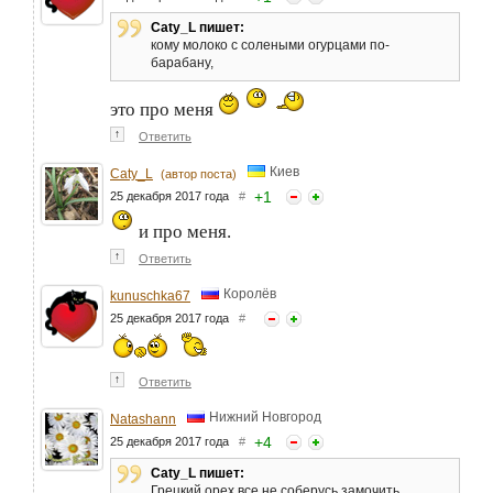
Caty_L пишет:
кому молоко с солеными огурцами по-
барабану,
это про меня
↑
Ответить
Киев
Caty_L
(автор поста)
+
1
25 декабря 2017 года
#
и про меня.
↑
Ответить
Королёв
kunuschka67
25 декабря 2017 года
#
↑
Ответить
Нижний Новгород
Natashann
+
4
25 декабря 2017 года
#
Caty_L пишет:
Грецкий орех все не соберусь замочить