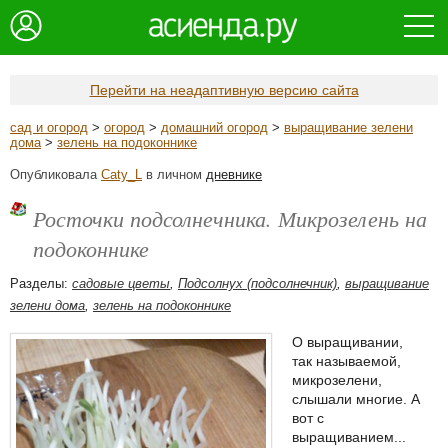
Перейти на неадаптивную версию сайта
сад и огород
>
огород
>
домашний огород
>
выращивание зелени
дома
>
зелень на подоконнике
Опубликовала
Caty_L
в личном
дневнике
Росточки подсолнечника. Микрозелень на
подоконнике
Разделы:
садовые цветы
,
Подсолнух (подсолнечник)
,
выращивание
зелени дома
,
зелень на подоконнике
О выращивании,
так называемой,
микрозелени,
слышали многие. А
вот с
выращиванием...