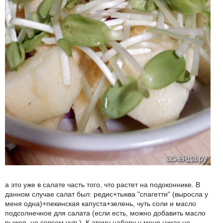
а это уже в салате часть того, что растет на подоконнике. В
данном случае салат был: редис+тыква "спагетти" (выросла у
меня одна)+пекинская капуста+зелень, чуть соли и масло
подсолнечное для салата (если есть, можно добавить масло
рыжея, но совсем чуть). К этому набору у меня никак не