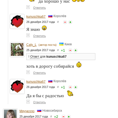
да хорошо у нас
↑
Ответить
Королёв
kunuschka67
26 декабря 2017 года
#
Я знаю
↑
Ответить
Киев
Caty_L
(автор поста)
+
1
25 декабря 2017 года
#
↑
Ответ
для
kunuschka67
хоть в дорогу собирайся
↑
Ответить
Королёв
kunuschka67
+
1
26 декабря 2017 года
#
Да я бы с радостью
↑
Ответить
Новосибирск
Мяучелло
+
2
25 декабря 2017 года
#