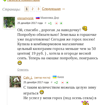
→
Страницы:
Следующая
1
2
3
Макеевка Днр
elenamysnik
+
1
25 декабря 2017 года
#
Ой, спасибо , дорогая ,за наводочку!
Попробую обязательно! Земелька в горшочке
уже подготовлена! Сегодня же горох посею!
Купила в комбикормовом магазинчике
цельный килограмм гороха меньше чем за 50
центов( 19 руб. ) , хотела в огороде весной
сеять. Теперь на окошке попробую, поиграюсь
Ответить
Киев
Caty_L
(автор поста)
+
2
25 декабря 2017 года
#
С таким количеством можешь целую зиму
играться
Не успел у меня горох (под осень сеяла) в