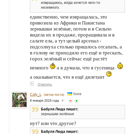
извращаюсь, когда хочется чего-то
неземного.
единственно, чем извращалась, это
привозила из Африки и Пакистана
зернышки зелёные, потом и в Сильпо
видела их в продаже, проращивала и в
салате ела, а тут целый арсенал -
подсолнуха столько пришлось отсапать, а
в голову не приходило его ещё и трескать,
горох зелёный и сейчас ещё растёт
немного
а я думала, что я гусеница
а оказывается, что я ещё дилетант
↑
Ответить
Киев
Caty_L
(автор поста)
8 января 2018 года
#
Бабуля Люда пишет:
зернышки зелёные
нут? или что другое?
Бабуля Люда пишет: