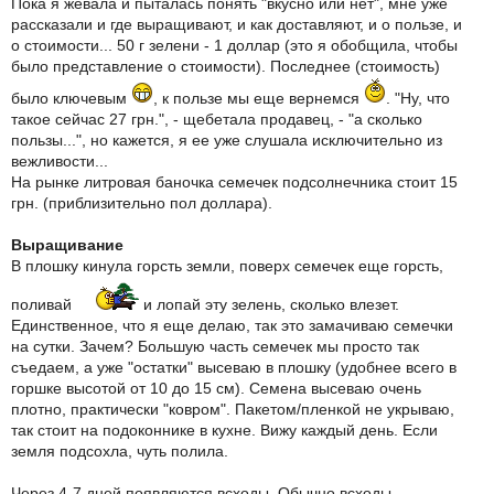
Пока я жевала и пыталась понять "вкусно или нет", мне уже
рассказали и где выращивают, и как доставляют, и о пользе, и
о стоимости... 50 г зелени - 1 доллар (это я обобщила, чтобы
было представление о стоимости). Последнее (стоимость)
было ключевым
, к пользе мы еще вернемся
. "Ну, что
такое сейчас 27 грн.", - щебетала продавец, - "а сколько
пользы...", но кажется, я ее уже слушала исключительно из
вежливости...
На рынке литровая баночка семечек подсолнечника стоит 15
грн. (приблизительно пол доллара).
Выращивание
В плошку кинула горсть земли, поверх семечек еще горсть,
поливай
и лопай эту зелень, сколько влезет.
Единственное, что я еще делаю, так это замачиваю семечки
на сутки. Зачем? Большую часть семечек мы просто так
съедаем, а уже "остатки" высеваю в плошку (удобнее всего в
горшке высотой от 10 до 15 см). Семена высеваю очень
плотно, практически "ковром". Пакетом/пленкой не укрываю,
так стоит на подоконнике в кухне. Вижу каждый день. Если
земля подсохла, чуть полила.
Через 4-7 дней появляются всходы. Обычно всходы