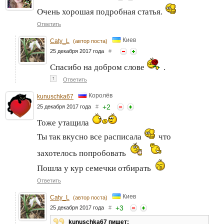
Очень хорошая подробная статья.
Ответить
Киев
Caty_L
(автор поста)
25 декабря 2017 года
#
Спасибо на добром слове
.
↑
Ответить
Королёв
kunuschka67
+
2
25 декабря 2017 года
#
Тоже утащила
Ты так вкусно все расписала
что
захотелось попробовать
Пошла у кур семечки отбирать
Ответить
Киев
Caty_L
(автор поста)
+
3
25 декабря 2017 года
#
kunuschka67 пишет: