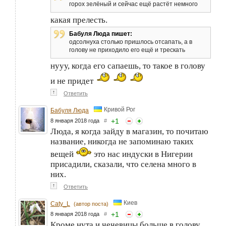
горох зелёный и сейчас ещё растёт немного
какая прелесть.
Бабуля Люда пишет:
одсолнуха столько пришлось отсапать, а в
голову не приходило его ещё и трескать
нууу, когда его сапаешь, то такое в голову
и не придет
↑
Ответить
Кривой Рог
Бабуля Люда
+
1
8 января 2018 года
#
Люда, я когда зайду в магазин, то почитаю
название, никогда не запоминаю таких
вещей
это нас индуски в Нигерии
присадили, сказали, что селена много в
них.
↑
Ответить
Киев
Caty_L
(автор поста)
+
1
8 января 2018 года
#
Кроме нута и чечевицы больше в голову