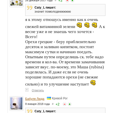
+
3
26 декабря 2017 года
#
Caty_L пишет:
значит помолодеююююю
я к этому отношусь именно как к очень
свежей витаминной зелени
А к
весне уже и не знаешь чего хочется -
Всего!
Орехи грецкие - беру приблизительно
десяток и заливаю кипятком, постоят
максимум сутки и начинаю поедать.
Опытным путем определишь ск. тебе надо
времени и кол-ва. От времени замачивания
зависит вкус. по-моему, это Маша (rubina)
поделилась. И даже если не очень
хорошие попадаются орехи (не свежие
сильно) и то улучшение наступает
↑
Ответить
Кривой Рог
Бабуля Люда
+
2
8 января 2018 года
#
Caty_L пишет: