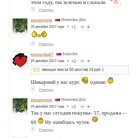
этом году, так зеленью и слопали
.
↑
Ответить
Макеевка Днр
elenamysnik
+
1
25 декабря 2017 года
#
↑
Ответить
Королёв
kunuschka67
+
2
25 декабря 2017 года
#
меньше чем за 50 центов( 19 руб. )
Шикарный у вас курс
однако
↑
Ответить
Макеевка Днр
elenamysnik
+
2
25 декабря 2017 года
#
Так у нас сегодня покупка- 57, продажа --
60
Ну ошиблась чуток
↑
Ответить