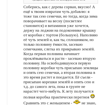
Соберись, как с дерева сорван, вкусно! А
ещё к твоим извратам чуть добавлю: я
тоже так сею семечки, но тогда, когда зима
поворачивает на весну (посветлее
становится) и витаминов уже хочется,
держу на лоджии на подоконнике крышку
от коробки с тортом (большую). Наполняю
её чуть землей и, как ты, сплошняком, но
только половину ёмкости, засеваю
семечками, слегка их прикрываю землёй.
Когда первая половина начинает
проклёвываться и расти - засеваю вторую
половину. На освободившуюся первую
половину коробки чуть присыпаю землицы
и опять сею семечки, а вторая половина в
это время растет и поедается. Её съели -
присыпаю корешки землёй и опять сею и
т.д. до самого лета, пока в грунте не
нарастет чего-нибуть. К лету получается
полная коробка практически перегноя
Сравнить это с женьшенем -
не знаю,