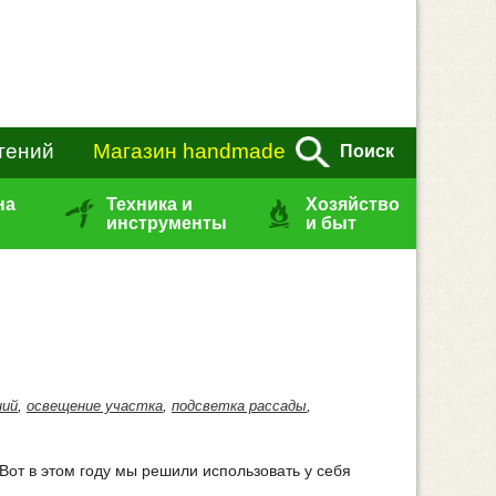
тений
Магазин handmade
Поиск
на
Техника и
Хозяйство
инструменты
и быт
ний
,
освещение участка
,
подсветка рассады
,
Вот в этом году мы решили использовать у себя