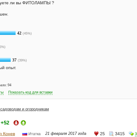
зуете ли вы ФИТОЛАМПЫ ?
шен.
42
(45%)
6%)
37
(39%)
ый опыт.
ало: 94
ты
Показать код для вставки
 садоводам и огородникам
+52
:
р Конев
21 февраля 2017 года
25
3415
3
Итатка