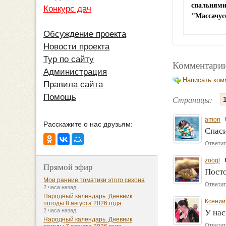
спальнями
Конкурс дач
"Массачус
Обсуждение проекта
Новости проекта
Тур по сайту
Комментарии
Администрация
Написать ком
Правила сайта
Помощь
Страницы:
amon
Расскажите о нас друзьям:
Спас
Ответит
zoogl
Прямой эфир
Посто
Мои ранние томатики этого сезона
Ответит
2 часа назад
Народный календарь. Дневник
Ксении
погоды 8 августа 2026 года
2 часа назад
У нас
Народный календарь. Дневник
Ответит