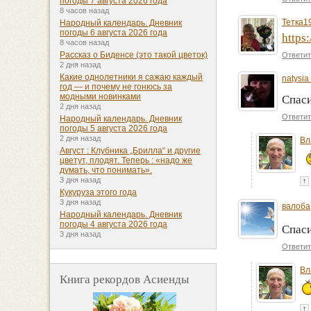
погоды 7 августа 2026 года
8 часов назад
Тетка1
Народный календарь. Дневник
погоды 6 августа 2026 года
https
8 часов назад
Рассказ о Биденсе (это такой цветок)
Ответит
2 дня назад
Какие однолетники я сажаю каждый
natysia
год — и почему не гонюсь за
модными новинками
Спас
2 дня назад
Ответит
Народный календарь. Дневник
погоды 5 августа 2026 года
2 дня назад
Вл
Август : Клубника „Брилла“ и другие
цветут, плодят. Теперь : «надо же
думать, что понимать».
3 дня назад
↑
Кукуруза этого года
3 дня назад
валоба
Народный календарь. Дневник
погоды 4 августа 2026 года
Спас
3 дня назад
Ответит
Вл
Книга рекордов Асиенды
↑