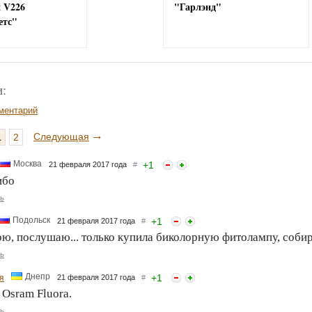
 V226
"Гарлэнд"
етс"
:
ментарий
→
Следующая
1
2
Москва
+
1
21 февраля 2017 года
#
ибо
ь
Подольск
+
1
21 февраля 2017 года
#
ю, послушаю... только купила биколорную фитолампу, собир
ь
Днепр
+
1
я
21 февраля 2017 года
#
 Osram Fluora.
ь