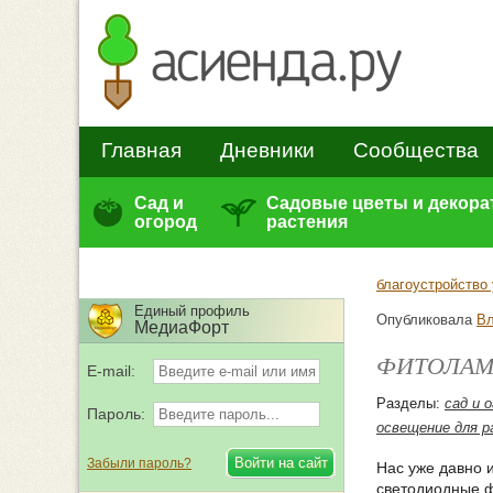
Главная
Дневники
Сообщества
Сад и
Садовые цветы и декор
огород
растения
благоустройство 
Единый профиль
Опубликовала
Вл
МедиаФорт
ФИТОЛАМП
E-mail:
Разделы:
сад и 
Пароль:
освещение для р
Забыли пароль?
Нас уже давно 
светодиодные 