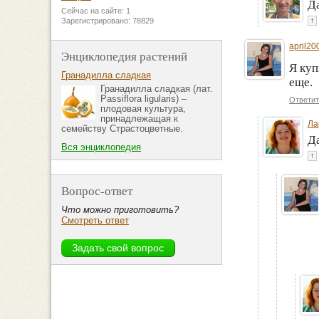
Д
Сейчас на сайте: 1
↑
Зарегистрировано: 78829
april20
Энциклопедия растений
Я куп
Гранадилла сладкая
еще.
Гранадилла сладкая (лат.
Passiflora ligularis) –
Ответит
плодовая культура,
принадлежащая к
Ла
семейству Страстоцветные.
Да
Вся энциклопедия
↑
Вопрос-ответ
Что можно приготовить?
Смотреть ответ