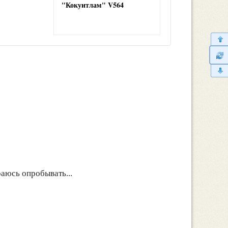
"Кокуитлам" V564
аюсь опробывать...