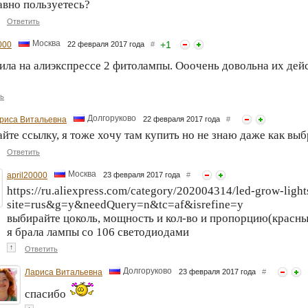
авно пользуетесь?
Ответить
Москва
+
1
000
22 февраля 2017 года
#
ила на алиэкспрессе 2 фитолампы. Ооочень довольна их дей
ь
Долгоруково
риса Витальевна
22 февраля 2017 года
#
йте ссылку, я тоже хочу там купить но не знаю даже как выб
Ответить
Москва
april20000
23 февраля 2017 года
#
https://ru.aliexpress.com/category/202004314/led-grow-light
site=rus&g=y&needQuery=n&tc=af&isrefine=y
выбирайте цоколь, мощность и кол-во и пропорцию(красны
я брала лампы со 106 светодиодами
↑
Ответить
Долгоруково
Лариса Витальевна
23 февраля 2017 года
#
спасибо