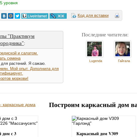
5 уровня
Код для вставки
Последние читатели:
ппы "Практикум
городника"
:
редиской и салатом.
ать семена
Lugenda
Гайгала
ля растений. Я сажаю.
емян. Мой опыт. Дополнила для
атифицирует.
ортов моркови!
Построим каркасный дом в
 дом с 3
Каркасный дом V309