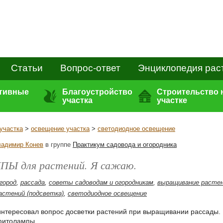
Статьи
Вопрос-ответ
Энциклопедия рас
ативные
Благоустройство
Строительство 
участка
участке
участка
>
освещение участка
>
светодиодное освещение
адимир Конев
в группе
Практикум садовода и огородника
Ы для растений. Я сажаю.
огород
,
рассада
,
советы садоводам и огородникам
,
выращивание расте
астений (подсветка)
,
светодиодное освещение
интересовал вопрос досветки растений при выращивании рассады. 
фитолампы.