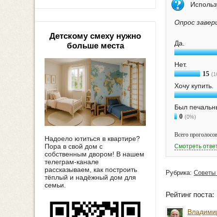
Исполь
Опрос завер
Детскому смеху нужно
Да.
больше места
Нет.
15
(1
Хочу купить.
Был печальн
0
(0%)
Всего проголосов
Надоело ютиться в квартире?
Пора в свой дом с
Смотреть отве
собственным двором! В нашем
телеграм-канале
рассказываем, как построить
Рубрика:
Советы
тёплый и надёжный дом для
семьи.
Рейтинг поста
Владими