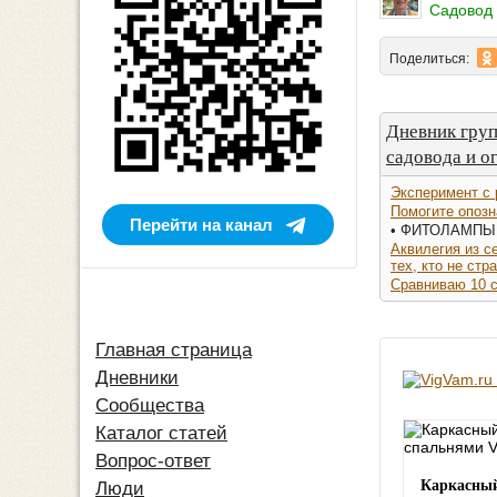
Садовод 
Поделиться:
Дневник гру
садовода и о
Эксперимент с 
Помогите опозн
Перейти на канал
• ФИТОЛАМПЫ д
Аквилегия из с
тех, кто не стр
Сравниваю 10 с
Главная страница
Дневники
Сообщества
Каталог статей
Вопрос-ответ
Каркасный
Люди