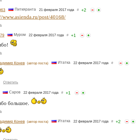
Питкяранта
+
2
963
21 февраля 2017 года
#
://www.asienda.ru/post/40168/
ь
Муром
+
1
 79
22 февраля 2017 года
#
ибо!
ь
Итатка
адимир Конев
22 февраля 2017 года
#
(автор поста)
Ответить
Саров
+
1
22 февраля 2017 года
#
ибо большое.
ь
Итатка
+
2
адимир Конев
22 февраля 2017 года
#
(автор поста)
Ответить