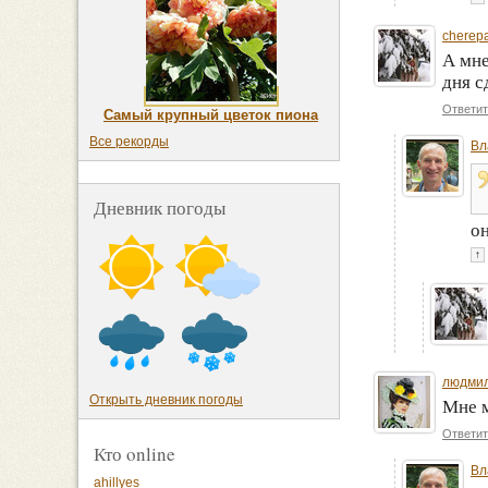
cherep
А мне
дня с
Ответит
Самый крупный цветок пиона
Все рекорды
Вл
Дневник погоды
он
↑
людмил
Открыть дневник погоды
Мне м
Ответит
Кто online
Вл
ahillyes