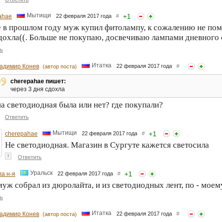
Мытищи
+
1
ahae
22 февраля 2017 года
#
 в прошлом году муж купил фитолампу, к сожалению не помн
дохла((. Больше не покупаю, досвечиваю лампами дневного 
ь
Итатка
адимир Конев
22 февраля 2017 года
#
(автор поста)
cherepahae пишет:
через 3 дня сдохла
а светодиодная была или нет? где покупали?
Ответить
Мытищи
+
1
cherepahae
22 февраля 2017 года
#
Не светодиодная. Магазин в Сургуте кажется светосила
↑
Ответить
Уральск
+
1
а н-я
22 февраля 2017 года
#
уж собрал из дюролайта, и из светодиодных лент, по - моем
ь
Итатка
адимир Конев
22 февраля 2017 года
#
(автор поста)