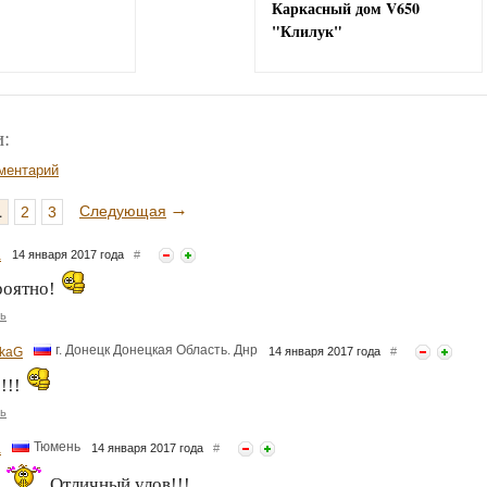
Каркасный дом V650
"Клилук"
:
ментарий
→
Следующая
1
2
3
a
14 января 2017 года
#
роятно!
ь
г. Донецк Донецкая Область. Днр
kaG
14 января 2017 года
#
!!!
ь
Тюмень
a
14 января 2017 года
#
Отличный улов!!!