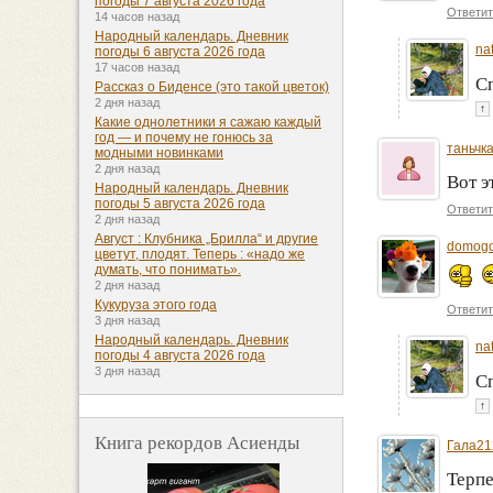
погоды 7 августа 2026 года
Ответит
14 часов назад
Народный календарь. Дневник
na
погоды 6 августа 2026 года
17 часов назад
С
Рассказ о Биденсе (это такой цветок)
2 дня назад
↑
Какие однолетники я сажаю каждый
год — и почему не гонюсь за
таньчк
модными новинками
2 дня назад
Вот 
Народный календарь. Дневник
погоды 5 августа 2026 года
Ответит
2 дня назад
Август : Клубника „Брилла“ и другие
domogo
цветут, плодят. Теперь : «надо же
думать, что понимать».
2 дня назад
Кукуруза этого года
Ответит
3 дня назад
Народный календарь. Дневник
na
погоды 4 августа 2026 года
3 дня назад
С
↑
Книга рекордов Асиенды
Гала21
Терпе