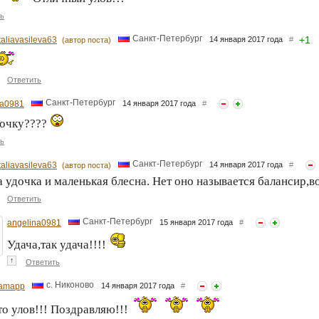
ь
Санкт-Петербург
+
1
taliavasileva63
14 января 2017 года
#
(автор поста)
Ответить
Санкт-Петербург
na0981
14 января 2017 года
#
дочку????
ь
Санкт-Петербург
taliavasileva63
14 января 2017 года
#
(автор поста)
 удочка и маленькая блесна. Нет оно называется балансир,в
Ответить
Санкт-Петербург
angelina0981
15 января 2017 года
#
Удача,так удача!!!!
↑
Ответить
с. Никоново
amapp
14 января 2017 года
#
то улов!!! Поздравляю!!!