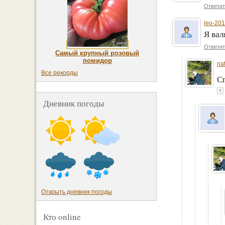
Ответит
leo-20
Я вал
Ответит
Самый крупный розовый
помидор
na
Все рекорды
С
↑
Дневник погоды
Открыть дневник погоды
Кто online