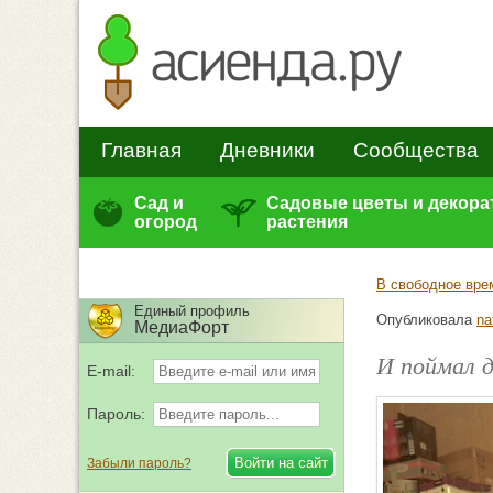
Главная
Дневники
Сообщества
Сад и
Садовые цветы и декор
огород
растения
В свободное вре
Единый профиль
Опубликовала
na
МедиаФорт
И поймал д
E-mail:
Пароль:
Забыли пароль?