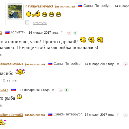
Санкт-Петербург
nataliavasileva63
14 январ
(автор поста)
↑
Ответить
Тольятти
63
14 января 2017 года
#
то я понимаю, улов! Просто царский!
авляю! Почаще чтоб такая рыбка попадалась!
ь
Санкт-Петербург
taliavasileva63
14 января 2017 года
#
(автор поста)
пасибо
Ответить
ova47
14 января 2017 года
#
то рыба
ь
Санкт-Петербург
taliavasileva63
14 января 2017 года
#
(автор поста)