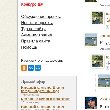
Конкурс дач
Ответит
na
Обсуждение проекта
Новости проекта
↑
Тур по сайту
Администрация
angeli
Правила сайта
На у
Помощь
Ответит
na
Расскажите о нас друзьям:
Да
↑
Прямой эфир
Народный календарь. Дневник
погоды 8 августа 2026 года
7 часов назад
svetam
Мои ранние томатики этого сезона
10 часов назад
Вот э
Народный календарь. Дневник