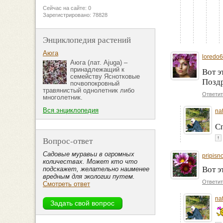
Сейчас на сайте: 0
Зарегистрировано: 78828
Энциклопедия растений
Аюга
loredo
Аюга (лат. Ajuga) –
принадлежащий к
Вот э
семейству Яснотковые
Поздр
почвопокровный
травянистый однолетник либо
Ответит
многолетник.
Вся энциклопедия
na
С
↑
Вопрос-ответ
Садовые муравьи в огромных
pripisn
количествах. Может кто что
Вот э
подскажет, желательно наименее
вредным для экологии путем.
Ответит
Смотреть ответ
na