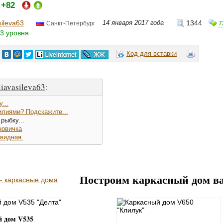
+82
:
sileva63
14 января 2017 года
1344
7
Санкт-Петербург
3 уровня
Код для вставки
iavasileva63
:
...
илиями? Подскажите...
рыбку...
новичка
видная.
Построим каркасный дом в
 дом V535