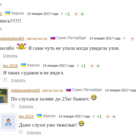
ь
Херсон
+
1
15
14 января 2017 года
#
яюсь!!!!!!
ь
Санкт-Петербург
taliavasileva63
14 января 2017 года
#
(автор поста)
пасибо
Я сама чуть не упала когда увидела улов.
Ответить
Херсон
+
1
leo-2015
14 января 2017 года
#
Я таких судаков и не видел.
↑
Ответить
Санкт-Петербург
nataliavasileva63
14 января 2017 го
(автор поста)
По слухам,в заливе до 25кг бывает.
↑
Ответить
Херсон
+
1
leo-2015
14 января 2017 года
#
Даже слухи уже тяжелые!
↑
Ответить