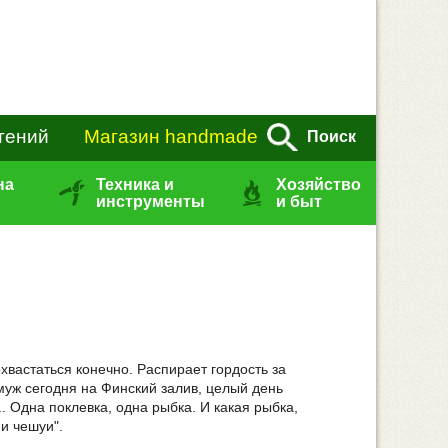
тений
Магазин handmade
Поиск
на
Техника и
Хозяйство
инструменты
и быт
хвастаться конечно. Распирает гордость за
 муж сегодня на Финский залив, целый день
.. Одна поклевка, одна рыбка. И какая рыбка,
ни чешуи".