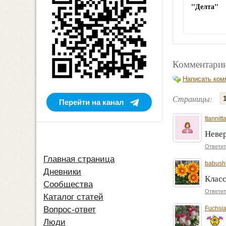
"Делта"
Комментарии
Написать ком
Страницы:
Перейти на канал
ttannitt
Неве
Ответит
Главная страница
babush
Дневники
Класс
Сообщества
Ответит
Каталог статей
Fuchsi
Вопрос-ответ
Люди