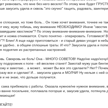
удет ревновать, что мне без него весело! По этому мне будет ГРУС
е закусить удила и сквозь "это скучно" тащить, радовать, заинтери
не сплошная, но тоже боль... Он тоже хочет внимания, точнее не та
от ему, мужу тобишь, ему внимание НЕОБХОДИМО! Иначе "хвостик вян
"завядшим хвостиком"? По этому внимание-внимание-внимание. Но т
лит и ножка отнимается. Стало понятно - оперировать. Готовимся!
"?! Блин! А еще надо приготовиться - и старый диван уходит в небы
не удобно.. в общем сплошные траты. И что? Закусила удила и поп
я поднятия их растрепанных настроений.
вь. Свекровь не боль! Она - МНОГО СОВЕТОВ! Надо/не надо/хочу/не
 подорожник к попе - ей веселее станет! Замотай мужу уши бинтико
жу и замотаю... а может... может Вы все это сделаете? Нет? Почему
сразу все и сделаю! И... закусила удила и МОЛЧИ! Ну нельзя с ней 
е и не знаю, что дольше получится.
.. сама прибежала с работы. Оказала нужное/не нужное внимание, 
в ванне посильнее, поплакала погорше и, закусив удила, потянул
нимающая!
ЯГАЙТЕ!