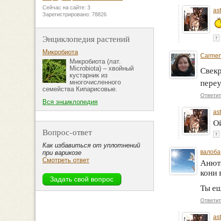
Сейчас на сайте: 3
as
Зарегистрировано: 78826
Энциклопедия растений
↑
Микробиота
Carme
Микробиота (лат.
Microbiota) – хвойный
Свекр
кустарник из
пере
многочисленного
семейства Кипарисовые.
Ответит
Вся энциклопедия
as
Ой
Вопрос-ответ
↑
Как избавиться от уплотнений
валоба
при варикозе
Смотреть ответ
Анюта
кони 
Ты ещ
Ответит
as