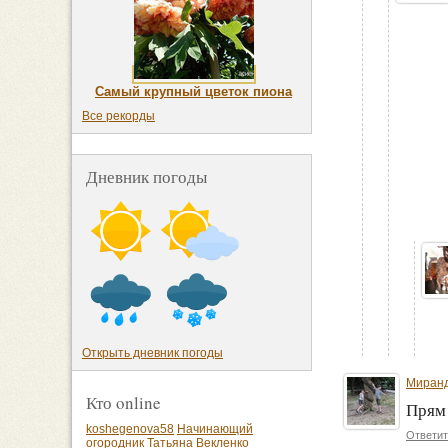
Самый крупный цветок пиона
Все рекорды
Дневник погоды
Открыть дневник погоды
Миранд
Кто online
Прям 
koshegenova58
Начинающий
Ответит
огородник
Татьяна Векленко