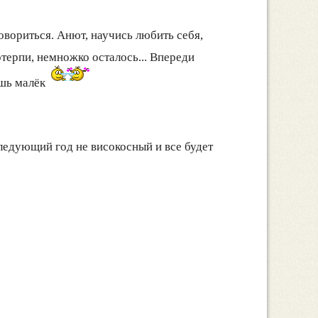
овориться. Анют, научись любить себя,
отерпи, немножко осталось... Впереди
ёшь малёк
ледующий год не високосный и все будет