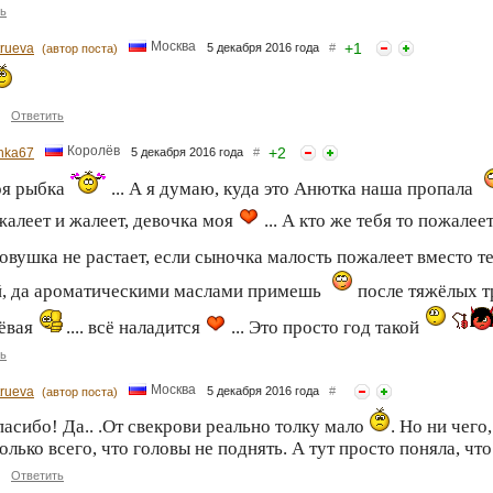
ь
Москва
+
1
trueva
5 декабря 2016 года
#
(автор поста)
Ответить
Королёв
+
2
hka67
5 декабря 2016 года
#
оя рыбка
... А я думаю, куда это Анютка наша пропала
жалеет и жалеет, девочка моя
... А кто же тебя то пожалее
овушка не растает, если сыночка малость пожалеет вместо те
й, да ароматическими маслами примешь
после тяжёлых т
лёвая
.... всё наладится
... Это просто год такой
ь
Москва
trueva
5 декабря 2016 года
#
(автор поста)
асибо! Да.. .От свекрови реально толку мало
. Но ни чего
олько всего, что головы не поднять. А тут просто поняла, чт
Ответить