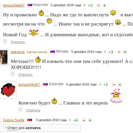
Королёв
+
3
kunuschka67
5 декабря 2016 года
#
Ну и правильно
... Надо же где то выплеснуть
и выг
несмотря ни на что
... Иначе так и не распрягут
... П
Новый Год
... И длиииинные выходные, вот и отдохн
↑
Ответить
Москва
+
3
astrueva
5 декабря 2016 года
#
(автор поста)
Мечтаю!!!
И плевать что они там себе удумают! А с
ХОРОШО!!!!!
↑
Ответить
Королёв
+
1
kunuschka67
5 декабря 2016 года
#
Конечно будет
... Главное в это верить
↑
Ответить
+
6
Galina Svetik
5 декабря 2016 года
#
↑
Ответ
для
astrueva