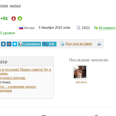
тала
,
нытье
+51
:
5 декабря 2016 года
1521
68 коммент
Москва
3 уровня
Код для вставки
Последние читатели:
ueva
:
 в пустыне! Прошу совета! Ну и
жизнь.
удного попугая.
стянка.
astrueva
то. - сочинение одного
родника