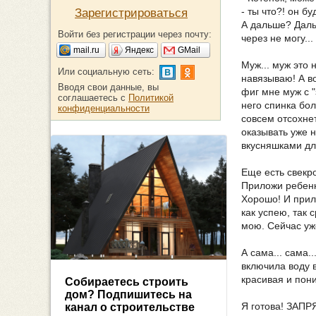
- ты что?! он б
Зарегистрироваться
А дальше? Дальш
Войти без регистрации через почту:
через не могу...
mail.ru
Яндекс
GMail
Муж... муж это 
Или социальную сеть:
навязываю! А в
Вводя свои данные, вы
фиг мне муж с 
соглашаетесь с
Политикой
него спинка бо
конфиденциальности
совсем отсохнет
оказывать уже 
вкусняшками дл
Еще есть свекро
Приложи ребенку
Хорошо! И прило
как успею, так 
мою. Сейчас уж
А сама... сама.
включила воду 
красивая и по
Собираетесь строить
дом? Подпишитесь на
Я готова! ЗАПР
канал о строительстве