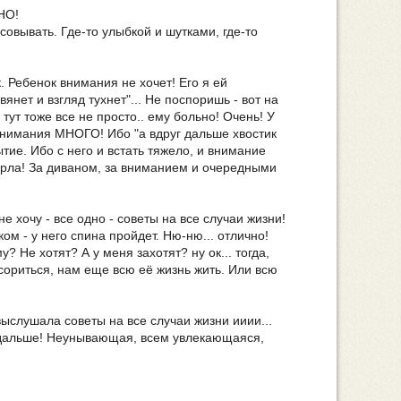
ТНО!
совывать. Где-то улыбкой и шутками, где-то
к. Ребенок внимания не хочет! Его я ей
ет и взгляд тухнет"... Не поспоришь - вот на
ут тоже все не просто.. ему больно! Очень! У
 Внимания МНОГО! Ибо "а вдруг дальше хвостик
тие. Ибо с него и встать тяжело, и внимание
ерла! За диваном, за вниманием и очередными
 хочу - все одно - советы на все случаи жизни!
м - у него спина пройдет. Ню-ню... отлично!
? Не хотят? А у меня захотят? ну ок... тогда,
ссориться, нам еще всю её жизнь жить. Или всю
выслушала советы на все случаи жизни ииии...
а дальше! Неунывающая, всем увлекающаяся,