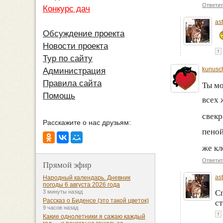
Ответит
Конкурс дач
as
Обсуждение проекта
Новости проекта
↑
Тур по сайту
kunusc
Администрация
Правила сайта
Ты м
Помощь
всех 
свекр
Расскажите о нас друзьям:
пено
же к
Ответит
Прямой эфир
as
Народный календарь. Дневник
погоды 6 августа 2026 года
Сп
3 минуты назад
Рассказ о Биденсе (это такой цветок)
ст
9 часов назад
↑
Какие однолетники я сажаю каждый