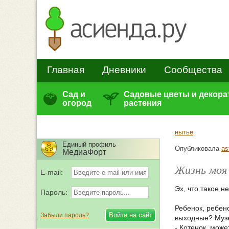
Главная
Дневники
Сообщества
Сад и
Садовые цветы и декор
огород
растения
нытье
Единый профиль
Опубликовала
as
МедиаФорт
Жизнь моя
E-mail:
Эх, что такое не
Пароль:
Ребенок, ребено
Забыли пароль?
выходные? Музе
- Котенок, мож