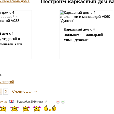
Построим каркасный дом в
Каркасный дом с 4
 дом с 4
спальнями и мансардой
, террасой и
V060 "Дункан"
комнатой V038
:
ментарий
→
Следующая
1
2
+
1
avies
5 декабря 2016 года
#