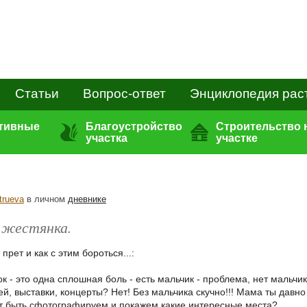
Статьи
Вопрос-ответ
Энциклопедия рас
ативные
Благоустройство
Строительство 
участка
участке
trueva
в личном
дневнике
 жестянка.
 прет и как с этим бороться...:
к - это одна сплошная боль - есть мальчик - проблема, нет мальчи
й, выставки, концерты? Нет! Без мальчика скучно!!! Мама ты давно
ет быть сфотографируем и покажем какие интересные места?