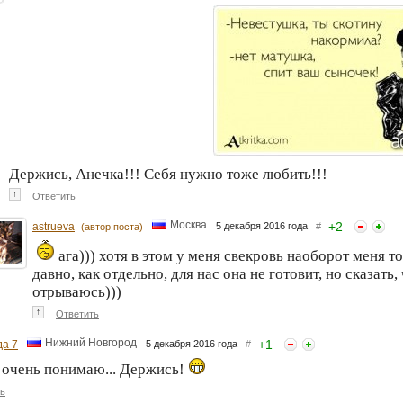
Держись, Анечка!!! Себя нужно тоже любить!!!
↑
Ответить
Москва
+
2
astrueva
5 декабря 2016 года
#
(автор поста)
ага))) хотя в этом у меня свекровь наоборот меня 
давно, как отдельно, для нас она не готовит, но сказат
отрываюсь)))
↑
Ответить
Нижний Новгород
+
1
а 7
5 декабря 2016 года
#
очень понимаю... Держись!
ь