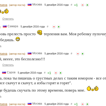
Москва
+
1
trueva
5 декабря 2016 года
#
(автор поста)
Ответить
Самара
n
5 декабря 2016 года
#
овь прелесть просто
терпения вам. Моя ребенку пупочн
убедишь.
ь
Москва
trueva
5 декабря 2016 года
#
(автор поста)
, нееее, это бесполезно!!!
Ответить
Саров
+
1
5 декабря 2016 года
#
, пока ты пишешь о грустных делах с таким юмором - все от
все скачут и скачут, а избы горят и горят".
е будешь скучать по этому времени, поверь мне.
ь
Москва
+
1
trueva
5 декабря 2016 года
#
(автор поста)