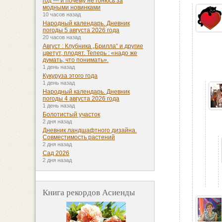
год — и почему не гонюсь за
модными новинками
10 часов назад
Народный календарь. Дневник
погоды 5 августа 2026 года
20 часов назад
Август : Клубника „Брилла“ и другие
цветут, плодят. Теперь : «надо же
думать, что понимать».
1 день назад
Кукуруза этого года
1 день назад
Народный календарь. Дневник
погоды 4 августа 2026 года
1 день назад
Болотистый участок
2 дня назад
Дневник ландшафтного дизайна.
Совместимость растений
2 дня назад
Сад 2026
2 дня назад
Книга рекордов Асиенды