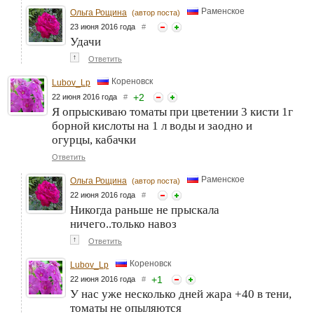
Раменское
Ольга Рощина
(автор поста)
23 июня 2016 года
#
Удачи
↑
Ответить
Кореновск
Lubov_Lp
+
2
22 июня 2016 года
#
Я опрыскиваю томаты при цветении 3 кисти 1г
борной кислоты на 1 л воды и заодно и
огурцы, кабачки
Ответить
Раменское
Ольга Рощина
(автор поста)
22 июня 2016 года
#
Никогда раньше не прыскала
ничего..только навоз
↑
Ответить
Кореновск
Lubov_Lp
+
1
22 июня 2016 года
#
У нас уже несколько дней жара +40 в тени,
томаты не опыляются