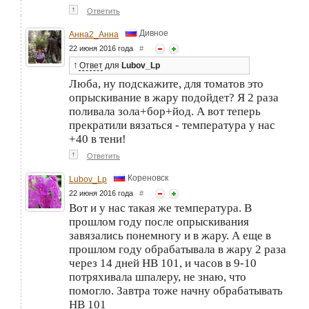
↑
Ответить
Дивное
Анна2_Анна
22 июня 2016 года
#
↑
Ответ
для
Lubov_Lp
Люба, ну подскажите, для томатов это
опрыскивание в жару подойдет? Я 2 раза
поливала зола+бор+йод. А вот теперь
прекратили вязаться - температура у нас
+40 в тени!
↑
Ответить
Кореновск
Lubov_Lp
22 июня 2016 года
#
Вот и у нас такая же температура. В
прошлом году после опрыскивания
завязались понемногу и в жару. А еще в
прошлом году обрабатывала в жару 2 раза
через 14 дней НВ 101, и часов в 9-10
потряхивала шпалеру, не знаю, что
помогло. Завтра тоже начну обрабатывать
НВ 101