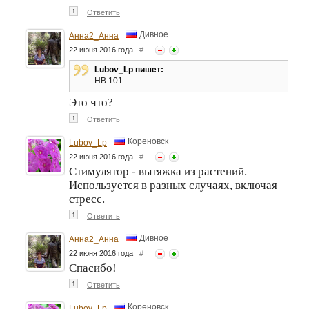
↑
Ответить
Дивное
Анна2_Анна
22 июня 2016 года
#
Lubov_Lp пишет:
НВ 101
Это что?
↑
Ответить
Кореновск
Lubov_Lp
22 июня 2016 года
#
Стимулятор - вытяжка из растений.
Используется в разных случаях, включая
стресс.
↑
Ответить
Дивное
Анна2_Анна
22 июня 2016 года
#
Спасибо!
↑
Ответить
Кореновск
Lubov_Lp