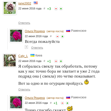
jane2002
+
3
22 июня 2016 года
#
Ответить
Раменское
Ольга Рощина
(автор поста)
22 июня 2016 года
#
Всегда пожалуйста
↑
Ответить
Киев
Caty_L
+
1
22 июня 2016 года
#
Я собралась свеклу так обработать, потому
как у нас точно бора не хватает и уже 2 года
подряд она ( свекла) это четко показывает.
Вот за одно и по огурцам пройдусь
Ответить
Раменское
Ольга Рощина
(автор поста)
+
1
22 июня 2016 года
#
Точно спасибо скажут