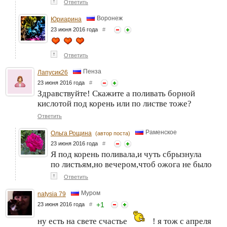
↑
Ответить
Воронеж
Юриарина
23 июня 2016 года
#
↑
Ответить
Пенза
Лапусик26
23 июня 2016 года
#
Здравствуйте! Скажите а поливать борной
кислотой под корень или по листве тоже?
Ответить
Раменское
Ольга Рощина
(автор поста)
23 июня 2016 года
#
Я под корень поливала,и чуть сбрызнула
по листьям,но вечером,чтоб ожога не было
↑
Ответить
Муром
natysia 79
+
1
23 июня 2016 года
#
ну есть на свете счастье
! я тож с апреля