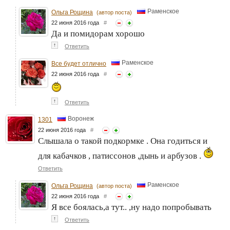
Раменское
Ольга Рощина
(автор поста)
22 июня 2016 года
#
Да и помидорам хорошо
↑
Ответить
Раменское
Все будет отлично
22 июня 2016 года
#
↑
Ответить
Воронеж
1301
22 июня 2016 года
#
Слышала о такой подкормке . Она годиться и
для кабачков , патиссонов ,дынь и арбузов .
Ответить
Раменское
Ольга Рощина
(автор поста)
22 июня 2016 года
#
Я все боялась,а тут.. ,ну надо попробывать
↑
Ответить