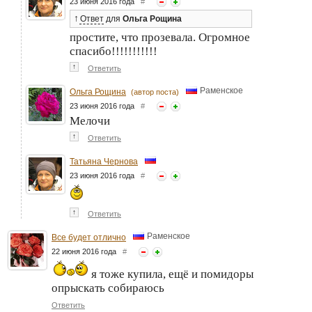
23 июня 2016 года
#
↑
Ответ
для
Ольга Рощина
простите, что прозевала. Огромное
спасибо!!!!!!!!!!!
↑
Ответить
Раменское
Ольга Рощина
(автор поста)
23 июня 2016 года
#
Мелочи
↑
Ответить
Татьяна Чернова
23 июня 2016 года
#
↑
Ответить
Раменское
Все будет отлично
22 июня 2016 года
#
я тоже купила, ещё и помидоры
опрыскать собираюсь
Ответить