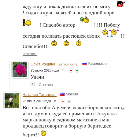
жду жду и никак дождаться их не могу
! сидят в куче завязей а все в одной поре
! Спасибо автор
!!!!! Побегу
сегодня поливать растюшек своих
!!!
Спасибо!!!
Ответить
Раменское
Ольга Рощина
(автор поста)
23 июня 2016 года
#
Удачи!
↑
Ответить
Москва
Наталия Тиханская
23 июня 2016 года
#
Вот спасибо.А у меня лежит борная кислота,а
я все думаю,куда её применяют.Покупала
марганцовку в садовом магазине,а мне
продавец говорит-и борную берите,все
берут!!