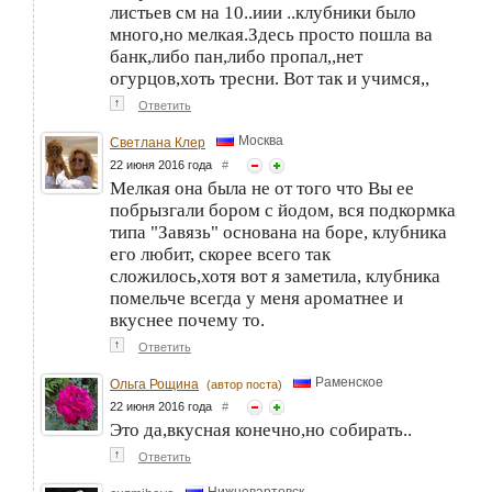
листьев см на 10..иии ..клубники было
много,но мелкая.Здесь просто пошла ва
банк,либо пан,либо пропал,,нет
огурцов,хоть тресни. Вот так и учимся,,
↑
Ответить
Москва
Светлана Клер
22 июня 2016 года
#
Мелкая она была не от того что Вы ее
побрызгали бором с йодом, вся подкормка
типа "Завязь" основана на боре, клубника
его любит, скорее всего так
сложилось,хотя вот я заметила, клубника
помельче всегда у меня ароматнее и
вкуснее почему то.
↑
Ответить
Раменское
Ольга Рощина
(автор поста)
22 июня 2016 года
#
Это да,вкусная конечно,но собирать..
↑
Ответить