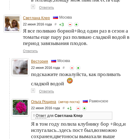
↑
Ответить
Москва
Светлана Клер
+
3
22 июня 2016 года
#
Я все поливаю борной+йод один раз в сезон а
томаты еще пару раз поливаю сладкой водой в
период завязывания плодов.
Ответить
Москва
Вестория
22 июня 2016 года
#
подскажите пожалуйста, как проливать
сладкой водой
↑
Ответить
Раменское
Ольга Рощина
(автор поста)
+
1
22 июня 2016 года
#
↑
Ответ
для
Светлана Клер
Я в том году полила клубнику бор +йод,и
испугалась..здесь пост был,возможно
сохранен,цветоносы вымахали выше