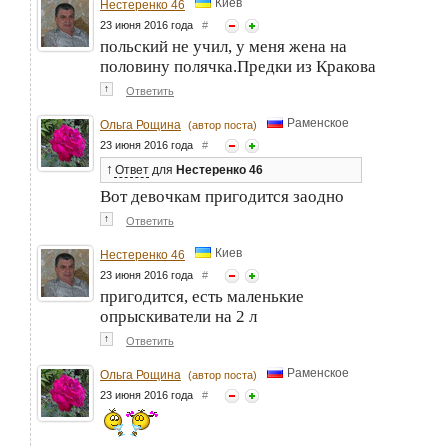
Киев
Нестеренко 46
23 июня 2016 года
#
польский не учил, у меня жена на
половину полячка.Предки из Кракова
↑
Ответить
Раменское
Ольга Рощина
(автор поста)
23 июня 2016 года
#
↑
Ответ
для
Нестеренко 46
Вот девочкам пригодится заодно
↑
Ответить
Киев
Нестеренко 46
23 июня 2016 года
#
пригодится, есть маленькие
опрыскиватели на 2 л
↑
Ответить
Раменское
Ольга Рощина
(автор поста)
23 июня 2016 года
#