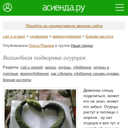
Перейти на неадаптивную версию сайта
сад и огород
>
удобрения
>
микроудобрения
>
Борная кислота
Опубликовала
Ольга Рощина
в группе
Наши грядки
Волшебная подкормка огурцам
Разделы:
сад и огород
,
овощи
,
огурцы
,
удобрения
,
огурцы в
теплице
,
микроудобрения
,
как сделать удобрение своими руками
,
Борная кислота
Девчонки спешу
поделиться, может
кто не знал, может
кто забыл. Огурцы
растут в теплице с
апреля.. ну нет
огурцов и все тут, и