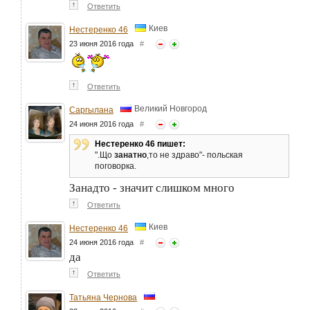
↑
Ответить
Киев
Нестеренко 46
23 июня 2016 года
#
↑
Ответить
Великий Новгород
Саргылана
24 июня 2016 года
#
Нестеренко 46 пишет:
".Що
занатно
,то не здраво"- польская
поговорка.
Занадто - значит слишком много
↑
Ответить
Киев
Нестеренко 46
24 июня 2016 года
#
да
↑
Ответить
Татьяна Чернова