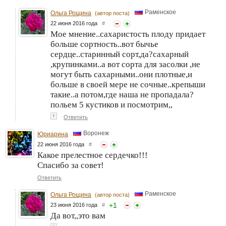
Раменское
Ольга Рощина
(автор поста)
22 июня 2016 года
#
Мое мнение..сахаристость плоду придает
больше сортность..вот бычье
сердце..старинный сорт,да?сахарный
,крупинками..а вот сорта для засолки ,не
могут быть сахарными..они плотные,и
больше в своей мере не сочные..крепыши
такие..а потом,где наша не пропадала?
польем 5 кустиков и посмотрим,,
↑
Ответить
Воронеж
Юриарина
22 июня 2016 года
#
Какое прелестное сердечко!!!
Спасибо за совет!
Ответить
Раменское
Ольга Рощина
(автор поста)
+
1
23 июня 2016 года
#
Да вот,,это вам