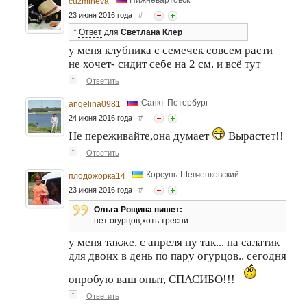
Нижневартовск
cuzmiheva
23 июня 2016 года
#
↑
Ответ
для
Светлана Клер
у меня клубника с семечек совсем расти
не хочет- сидит себе на 2 см. и всё тут
↑
Ответить
Санкт-Петербург
angelina0981
24 июня 2016 года
#
Не переживайте,она думает
Вырастет!!
↑
Ответить
Корсунь-Шевченковский
плодожорка14
23 июня 2016 года
#
Ольга Рощина пишет:
нет огурцов,хоть тресни
у меня также, с апреля ну так... на салатик
для двоих в день по пару огурцов.. сегодня
опробую ваш опыт, СПАСИБО!!!
↑
Ответить