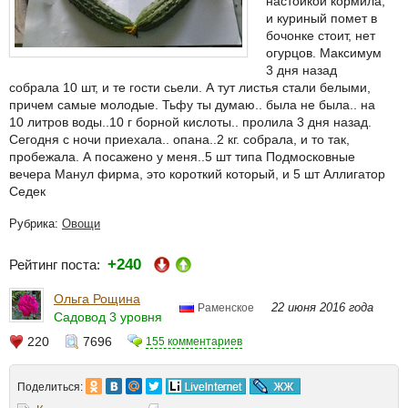
настойкой кормила,
и куриный помет в
бочонке стоит, нет
огурцов. Максимум
3 дня назад
собрала 10 шт, и те гости сьели. А тут листья стали белыми,
причем самые молодые. Тьфу ты думаю.. была не была.. на
10 литров воды..10 г борной кислоты.. пролила 3 дня назад.
Сегодня с ночи приехала.. опана..2 кг. собрала, и то так,
пробежала. А посажено у меня..5 шт типа Подмосковные
вечера Манул фирма, это короткий который, и 5 шт Аллигатор
Седек
Рубрика:
Овощи
+240
Рейтинг поста:
Ольга Рощина
22 июня 2016 года
Раменское
Садовод 3 уровня
220
7696
155 комментариев
Поделиться: