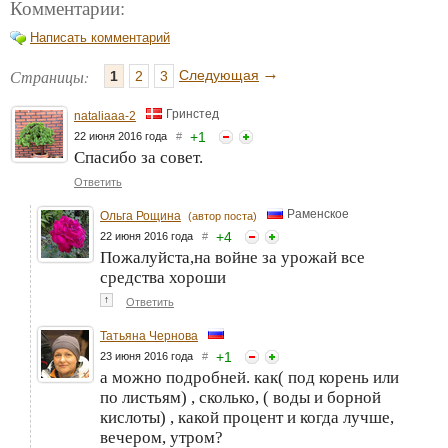
Комментарии:
Написать комментарий
→
Страницы:
Следующая
1
2
3
Гринстед
nataliaaa-2
+
1
22 июня 2016 года
#
Спасибо за совет.
Ответить
Раменское
Ольга Рощина
(автор поста)
+
4
22 июня 2016 года
#
Пожалуйста,на войне за урожай все
средства хороши
↑
Ответить
Татьяна Чернова
+
1
23 июня 2016 года
#
а можно подробней. как( под корень или
по листьям) , сколько, ( воды и борной
кислоты) , какой процент и когда лучше,
вечером, утром?