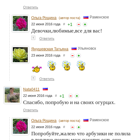
Ответить
Раменское
Ольга Рощина
(автор поста)
+
1
22 июня 2016 года
#
Девочки,любимые,все для вас!
↑
Ответить
Ульяновск
Янушевская Татьяна
23 июня 2016 года
#
↑
Ответить
Nata0411
+
1
22 июня 2016 года
#
Спасибо, попробую и на своих огурцах.
Ответить
Раменское
Ольга Рощина
(автор поста)
22 июня 2016 года
#
Попробуйте,жалею что арбузики не полила
в теплице,поищу мож пакетик есть еще