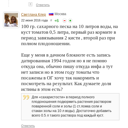
↑
Ответить
Москва
Светлана Клер
+
6
22 июня 2016 года
#
100 гр. сахарного песка на 10 литров воды, на
куст томатов 0,5 литра, первый раз кормите в
период завязывания 2 кисти , второй раз при
полном плодоношении.
Еще у меня в дачном блокноте есть запись
датированная 1994 годом но я не помню
откуда она, обычно пишу откуда инфа а тут
нет записи но в этом году томаты что
посажены в ОГ хочу так накормить и
посмотреть на результат. Как думаете доля
истины в этом есть?
Для «сахаристости» в период полного
плодоношения подкормить растения раствором
поваренной соли и золы (1 ст.ложка соли и
стакан золы на 10 л воды). Достаточно добавить
всего 0.5 л такого раствора под каждый куст.
Ответить