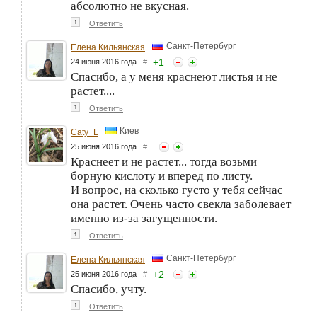
абсолютно не вкусная.
↑
Ответить
Санкт-Петербург
Елена Кильянская
+
1
24 июня 2016 года
#
Спасибо, а у меня краснеют листья и не
растет....
↑
Ответить
Киев
Caty_L
25 июня 2016 года
#
Краснеет и не растет... тогда возьми
борную кислоту и вперед по листу.
И вопрос, на сколько густо у тебя сейчас
она растет. Очень часто свекла заболевает
именно из-за загущенности.
↑
Ответить
Санкт-Петербург
Елена Кильянская
+
2
25 июня 2016 года
#
Спасибо, учту.
↑
Ответить