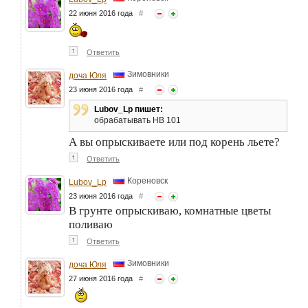
22 июня 2016 года
#
↑
Ответить
Зимовники
доча Юля
23 июня 2016 года
#
Lubov_Lp пишет:
обрабатывать НВ 101
А вы опрыскиваете или под корень льете?
↑
Ответить
Кореновск
Lubov_Lp
23 июня 2016 года
#
В грунте опрыскиваю, комнатные цветы
поливаю
↑
Ответить
Зимовники
доча Юля
27 июня 2016 года
#