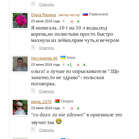
↑
Ответить
Раменское
Ольга Рощина
(автор поста)
23 июня 2016 года
#
Я написала..10 г на 10 л воды,под
корень,но полистьям просто быстро
махнула из лейки,прям чуть,и вечером
↑
Ответить
Киев
Нестеренко 46
+
1
23 июня 2016 года
#
ольга! а лучше из опрыскивателя ".Що
занатно,то не здраво"- польская
поговорка.
↑
Ответить
Гродно
elena_2370
23 июня 2016 года
#
"co duzo ,to nie zdrowo" в оригинале это
звучит так
↑
Ответить