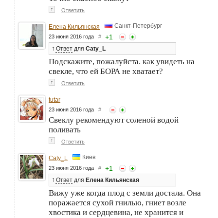
↑
Ответить
Санкт-Петербург
Елена Кильянская
+
1
23 июня 2016 года
#
↑
Ответ
для
Caty_L
Подскажите, пожалуйста. как увидеть на
свекле, что ей БОРА не хватает?
↑
Ответить
tutar
23 июня 2016 года
#
Свеклу рекомендуют соленой водой
поливать
↑
Ответить
Киев
Caty_L
+
1
23 июня 2016 года
#
↑
Ответ
для
Елена Кильянская
Вижу уже когда плод с земли достала. Она
поражается сухой гнилью, гниет возле
хвостика и сердцевина, не хранится и