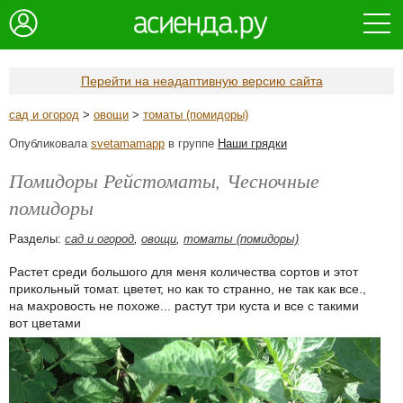
Перейти на неадаптивную версию сайта
сад и огород
>
овощи
>
томаты (помидоры)
Опубликовала
svetamamapp
в группе
Наши грядки
Помидоры Рейстоматы, Чесночные
помидоры
Разделы:
сад и огород
,
овощи
,
томаты (помидоры)
Растет среди большого для меня количества сортов и этот
прикольный томат. цветет, но как то странно, не так как все.,
на махровость не похоже... растут три куста и все с такими
вот цветами