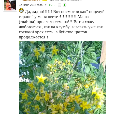
+
25
22 июня 2016 года
#
Да, ладно!!!!!! Вот посмотри как" поцелуй
герани" у меня цветет!!!!!!!!!!! Маша
(ruabina) прислала семена!!! Вот и хожу
любоваться , как на клумбу.. и завязь уже как
грецкий орех есть.. а буйство цветов
продолжается!!!