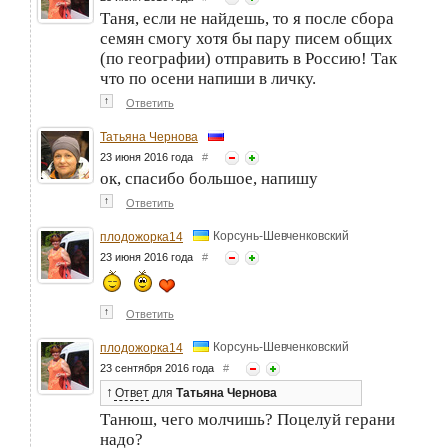
Таня, если не найдешь, то я после сбора
семян смогу хотя бы пару писем общих
(по географии) отправить в Россию! Так
что по осени напиши в личку.
↑
Ответить
Татьяна Чернова
23 июня 2016 года
#
ок, спасибо большое, напишу
↑
Ответить
Корсунь-Шевченковский
плодожорка14
23 июня 2016 года
#
↑
Ответить
Корсунь-Шевченковский
плодожорка14
23 сентября 2016 года
#
↑
Ответ
для
Татьяна Чернова
Танюш, чего молчишь? Поцелуй герани
надо?