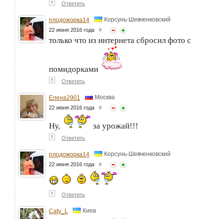
↑
Ответить
Корсунь-Шевченковский
плодожорка14
22 июня 2016 года
#
только что из интернета сбросил фото с
помидорками
↑
Ответить
Москва
Елена2901
22 июня 2016 года
#
Ну,
за урожай!!!
↑
Ответить
Корсунь-Шевченковский
плодожорка14
22 июня 2016 года
#
↑
Ответить
Киев
Caty_L