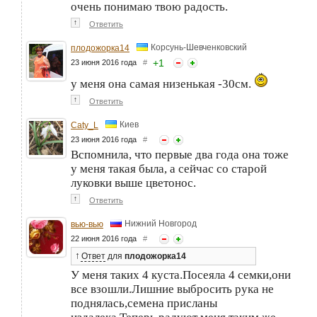
очень понимаю твою радость.
↑
Ответить
Корсунь-Шевченковский
плодожорка14
+
1
23 июня 2016 года
#
у меня она самая низенькая -30см.
↑
Ответить
Киев
Caty_L
23 июня 2016 года
#
Вспомнила, что первые два года она тоже
у меня такая была, а сейчас со старой
луковки выше цветонос.
↑
Ответить
Нижний Новгород
вью-вью
22 июня 2016 года
#
↑
Ответ
для
плодожорка14
У меня таких 4 куста.Посеяла 4 семки,они
все взошли.Лишние выбросить рука не
поднялась,семена присланы