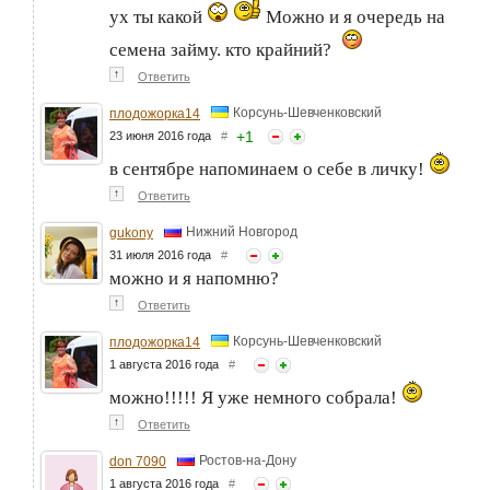
ух ты какой
Можно и я очередь на
семена займу. кто крайний?
↑
Ответить
Корсунь-Шевченковский
плодожорка14
+
1
23 июня 2016 года
#
в сентябре напоминаем о себе в личку!
↑
Ответить
Нижний Новгород
gukony
31 июля 2016 года
#
можно и я напомню?
↑
Ответить
Корсунь-Шевченковский
плодожорка14
1 августа 2016 года
#
можно!!!!! Я уже немного собрала!
↑
Ответить
Ростов-на-Дону
don 7090
1 августа 2016 года
#