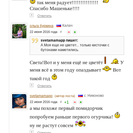
так меня радует!!!!!!!!!!!!!!!
Спасибо Машеньке!!!!
↑
Ответить
Калач
ольга буркина
22 июня 2016 года
#
svetamamapp пишет:
А Моя еще не цветет... только кисточки с
бутонами наметились.
Света!Вот и у меня ещё не цветёт
У
меня всё в этом году опаздывает
Вот
такой год
↑
Ответить
с. Никоново
svetamamapp
(автор поста)
+
1
22 июня 2016 года
#
а мы похоже первый помидорчик
попробуем раньше первого огурчика!
ну не растут совсем
↑
Ответить