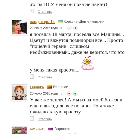
Ух ты!!!! У меня он пока не цветет!
↑
Ответить
Корсунь-Шевченковский
плодожорка14
22 июня 2016 года
#
я посеяла 18 марта, посеяла все Машины...
Цветут и вяжутся помидорки все... Просто
"поцелуй герани" слишком
необыкновенный.. даже не верится, что это
у меня такая красота...
↑
Ответить
Вильнюс
Liudinka
23 июня 2016 года
#
У вас же теплее! А мы из-за моей болезни
еще и высадили все поздно. Но я тоже
ожидаю такую красоту!
↑
Ответить
Воронеж
бусинка5