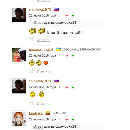
shitikova1973
22 июня 2016 года
#
↑
Ответ
для
плодожорка14
Какой классный!
↑
Ответить
Корсунь-Шевченковский
плодожорка14
22 июня 2016 года
#
↑
Ответить
shitikova1973
22 июня 2016 года
#
↑
Ответить
Вильнюс
Liudinka
22 июня 2016 года
#
↑
Ответ
для
плодожорка14