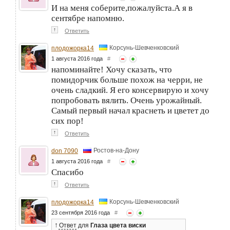
И на меня соберите,пожалуйста.А я в
сентябре напомню.
↑
Ответить
Корсунь-Шевченковский
плодожорка14
1 августа 2016 года
#
напоминайте! Хочу сказать, что
помидорчик больше похож на черри, не
очень сладкий. Я его консервирую и хочу
попробовать вялить. Очень урожайный.
Самый первый начал краснеть и цветет до
сих пор!
↑
Ответить
Ростов-на-Дону
don 7090
1 августа 2016 года
#
Спасибо
↑
Ответить
Корсунь-Шевченковский
плодожорка14
23 сентября 2016 года
#
↑
Ответ
для
Глаза цвета виски