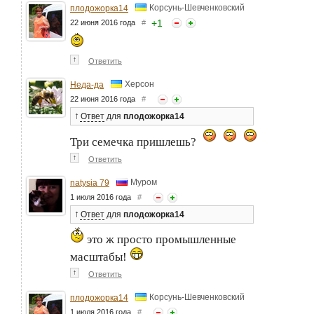
Корсунь-Шевченковский
плодожорка14
+
1
22 июня 2016 года
#
↑
Ответить
Херсон
Неда-да
22 июня 2016 года
#
↑
Ответ
для
плодожорка14
Три семечка пришлешь?
↑
Ответить
Муром
natysia 79
1 июля 2016 года
#
↑
Ответ
для
плодожорка14
это ж просто промышленные
масштабы!
↑
Ответить
Корсунь-Шевченковский
плодожорка14
1 июля 2016 года
#