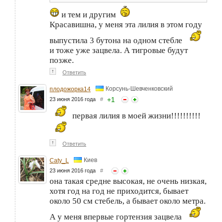
и тем и другим
Красавишна, у меня эта лилия в этом году
выпустила 3 бутона на одном стебле
и тоже уже зацвела. А тигровые будут
позже.
↑
Ответить
Корсунь-Шевченковский
плодожорка14
+
1
23 июня 2016 года
#
первая лилия в моей жизни!!!!!!!!!!
↑
Ответить
Киев
Caty_L
23 июня 2016 года
#
она такая средне высокая, не очень низкая,
хотя год на год не приходится, бывает
около 50 см стебель, а бывает около метра.
А у меня впервые гортензия зацвела