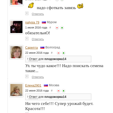
надо сфоткать завязь
↑
Ответить
Муром
natysia 79
1 июля 2016 года
#
обязательнО!
↑
Ответить
Волгоград
Сарепта
22 июня 2016 года
#
↑
Ответ
для
плодожорка14
Ух ты чудо какое!!! Надо поискать семена
такие...
↑
Ответить
Москва
Елена2901
22 июня 2016 года
#
↑
Ответ
для
плодожорка14
Ни чего себе!!! Супер урожай будет.
Красота!!!