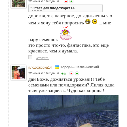
22 июня 2016 года
#
↑
Ответ
для
плодожорка14
дорогая, ты, наверное, догадываешься о
чем я хочу тебя попросить
... мне
пару семяшок
это просто что-то, фантастика, это еще
красивее, чем я думала.
↑
Ответить
Корсунь-Шевченковский
плодожорка14
+
5
22 июня 2016 года
#
дай Боже, дождаться урожая!!! Тебе
семенами или помидорками? Лилия одна
твоя уже зацвела.. Чудо как хороша!