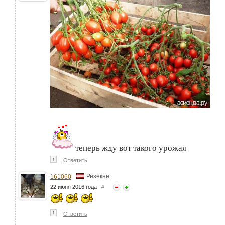
теперь жду вот такого урожая
↑
Ответить
Резекне
161060
22 июня 2016 года
#
↑
Ответить