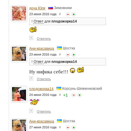
Зимовники
доча Юля
23 июня 2016 года
#
↑
Ответ
для
плодожорка14
↑
Ответить
Шостка
Ани-красавица
23 июня 2016 года
#
↑
Ответ
для
плодожорка14
Ну нифика себе!!!
↑
Ответить
Корсунь-Шевченковский
плодожорка14
+
1
24 июня 2016 года
#
↑
Ответить
Шостка
Ани-красавица
27 июня 2016 года
#