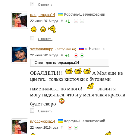
↑
Ответить
Корсунь-Шевченковский
плодожорка14
+
1
22 июня 2016 года
#
↑
Ответить
с. Никоново
svetamamapp
(автор поста)
+
1
22 июня 2016 года
#
↑
Ответ
для
плодожорка14
ОБАЛДЕТЬ!!!!
А Моя еще не
цветет... только кисточки с бутонами
наметились... но много!
значит я
могу надеяться, что и у меня такая красота
будет скоро
↑
Ответить
Корсунь-Шевченковский
плодожорка14
22 июня 2016 года
#