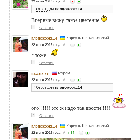
22 июня 2016 года
#
↑
Ответ
для
плодожорка14
Впервые вижу такое цветение
↑
Ответить
Корсунь-Шевченковский
плодожорка14
22 июня 2016 года
#
я тоже
↑
Ответить
Муром
natysia 79
22 июня 2016 года
#
↑
Ответ
для
плодожорка14
ого!!!!!! это ж надо так цвести!!!!!
↑
Ответить
Корсунь-Шевченковский
плодожорка14
+
11
22 июня 2016 года
#