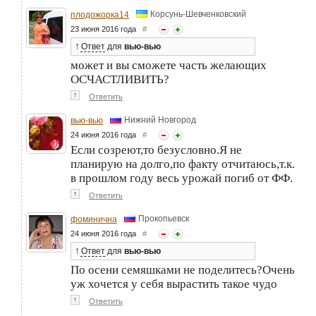
Корсунь-Шевченковский
плодожорка14
23 июня 2016 года
#
↑
Ответ
для
вью-вью
может и вы сможете часть желающих
ОСЧАСТЛИВИТЬ?
↑
Ответить
Нижний Новгород
вью-вью
24 июня 2016 года
#
Если созреют,то безусловно.Я не
планирую на долго,по факту отчитаюсь,т.к.
в прошлом году весь урожай погиб от ФФ.
↑
Ответить
Прокопьевск
фоминична
24 июня 2016 года
#
↑
Ответ
для
вью-вью
По осени семяшками не поделитесь?Очень
уж хочется у себя вырастить такое чудо
↑
Ответить