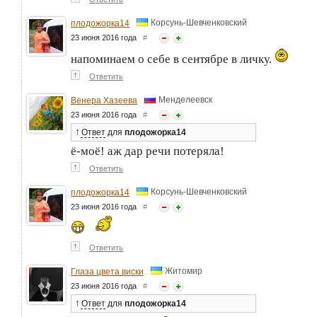
Корсунь-Шевченковский
плодожорка14
23 июня 2016 года
#
напоминаем о себе в сентябре в личку.
↑
Ответить
Менделеевск
Венера Хазеева
23 июня 2016 года
#
↑
Ответ
для
плодожорка14
ё-моё! аж дар речи потеряла!
↑
Ответить
Корсунь-Шевченковский
плодожорка14
23 июня 2016 года
#
↑
Ответить
Житомир
Глаза цвета виски
23 июня 2016 года
#
↑
Ответ
для
плодожорка14