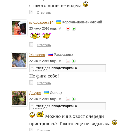
я такого нигде не видела
↑
Ответить
Корсунь-Шевченковский
плодожорка14
23 июня 2016 года
#
↑
Ответить
Рассказово
Жилюева
22 июня 2016 года
#
↑
Ответ
для
плодожорка14
Не фига себе!
↑
Ответить
Донецк
Дачуня
22 июня 2016 года
#
↑
Ответ
для
плодожорка14
Можно и я в хвост очереди
пристроюсь? Такого еще не видывала
↑
Ответить