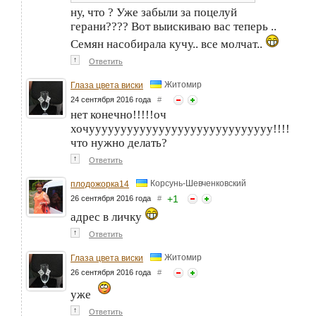
ну, что ? Уже забыли за поцелуй
герани???? Вот выискиваю вас теперь ..
Семян насобирала кучу.. все молчат..
↑
Ответить
Житомир
Глаза цвета виски
24 сентября 2016 года
#
нет конечно!!!!!оч
хочууууууууууууууууууууууууууууу!!!!
что нужно делать?
↑
Ответить
Корсунь-Шевченковский
плодожорка14
+
1
26 сентября 2016 года
#
адрес в личку
↑
Ответить
Житомир
Глаза цвета виски
26 сентября 2016 года
#
уже
↑
Ответить