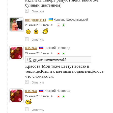
издалека.Теперь радуют меня таким же
буйным цветением)
↑
Ответить
Корсунь-Шевченковский
плодожорка14
23 июня 2016 года
#
↑
Ответить
Нижний Новгород
вью-вью
22 июня 2016 года
#
↑
Ответ
для
плодожорка14
Красота!Мои тоже цветут вовсю в
теплице.Кисти с цветами подвязала,боюсь
что сломаются.
↑
Ответить
Нижний Новгород
вью-вью
22 июня 2016 года
#
↑
Ответить