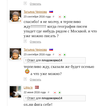
↑
Ответить
Татьяна Чернова
23 сентября 2016 года
#
спасибо! я не молчу, я терпеливо
жду!!!!!!!!!!! когда география писем
упадет где нибудь рядом с Москвой. и что
уже можно писать ?
↑
Ответить
Татьяна Чернова
23 сентября 2016 года
#
↑
Ответ
для
плодожорка14
терпеливо жду, сказали же будет осенью
а что уже можно?
↑
Ответить
Lilija lv
22 июня 2016 года
#
↑
Ответ
для
плодожорка14
ох,ни фига себе!