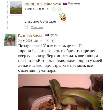
Вязники
rita08011983
(автор поста)
3 мая 2016 года
#
спасибо большое
↑
Ответить
Курск
Галина из Курска
3 мая 2016 года
#
Поздравляю! У вас теперь детка. Не
торопитесь отсаживать и обрезать стрелку
вверху и внизу. Верх может дать цветонос, а
низ питает.Вот показываю, какие корни у моей
детки и влево идет стрелка с цветами, все
отцветают, уже пора.