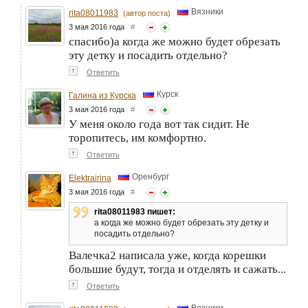
Вязники
rita08011983
(автор поста)
3 мая 2016 года
#
спасибо)а когда же можно будет обрезать
эту детку и посадить отдельно?
↑
Ответить
Курск
Галина из Курска
3 мая 2016 года
#
У меня около года вот так сидит. Не
торопитесь, им комфортно.
↑
Ответить
Оренбург
Elektrairina
3 мая 2016 года
#
rita08011983 пишет:
а когда же можно будет обрезать эту детку и
посадить отдельно?
Валечка2 написала уже, когда корешки
большие будут, тогда и отделять и сажать...
↑
Ответить