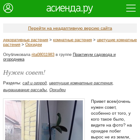
Перейти на неадаптивную версию сайта
декоративные растения
>
комнатные растения
>
цветущие комнатные
растения
>
Орхидеи
Опубликовала
rita08011983
в группе
Практикум садовода и
огородника
Нужен совет!
Разделы:
сад и огород
,
цветущие комнатные растения
,
выращивание рассады
,
Орхидеи
Привет всем)очень
нужен совет,
особенно от того, у
кого такое было,
видите на фото? на
орхидее побег
вырос не из земли,