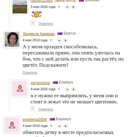
Вязники
rita08011983
(автор поста)
3 мая 2016 года
#
↑
Ответить
Братск
Людмила Акимова
4 мая 2016 года
#
А у меня орхидея скособенилась,
пересаживала прямо, она опять улеглась на
бок, что с ней делать или пусть так растёт, но
цветёт. Подскажите!
Ответить
Елабуга
val korneva
4 мая 2016 года
#
н е нужно ее выпрямлять, у меня они и
стоят и лежат это не мешает цветению.
↑
Ответить
Барнаул
evgelena2004
4 мая 2016 года
#
обмотать детку в месте предполагаемых