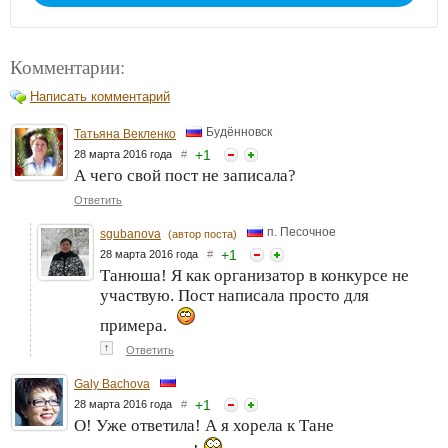
Комментарии:
Написать комментарий
Будённовск
Татьяна Векленко
+
1
28 марта 2016 года
#
А чего свой пост не записала?
Ответить
п. Песочное
sgubanova
(автор поста)
+
1
28 марта 2016 года
#
Танюша! Я как организатор в конкурсе не
участвую. Пост написала просто для
примера.
↑
Ответить
Galy Bachova
+
1
28 марта 2016 года
#
О! Уже ответила! А я хорела к Тане