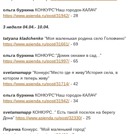
ольга буркина
КОНКУРС"Наш городок-КАЛАЧ"
https://www.asienda.ru/post/31942/
- 28
3 неделя 04.04.- 10.04.
tatyana kladchenko
"Моя маленькая родина село Головчино"
https://www.asienda.ru/post/31661/
- 69
ольга буркина
КОНКУРС:"Домик окнами в сад..."
https://www.asienda.ru/post/31997/
- 65
svetamamapp
"Конкурс"Место где я живу"История села, в
котором я теперь живу"
https://www.asienda.ru/post/31714/
- 42
ольга буркина
КОНКУРС"Наш городок-КАЛАЧ"
https://www.asienda.ru/post/31942/
- 34
svetamamapp
КОНКУРС.." Есть такой поселок на берегу
Дона"
https://www.asienda.ru/post/32330/
- 25
Лирачка
Конкурс. "Мой маленький город"