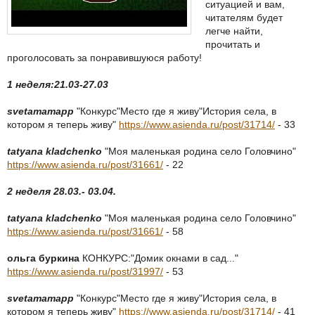
ситуацией и вам,
читателям будет
легче найти,
прочитать и
проголосовать за понравившуюся работу!
1 неделя:21.03-27.03
svetamamapp
"Конкурс"Место где я живу"История села, в
котором я теперь живу"
https://www.asienda.ru/post/31714/
- 33
tatyana kladchenko
"Моя маленькая родина село Головчино"
https://www.asienda.ru/post/31661/
- 22
2 неделя 28.03.- 03.04.
tatyana kladchenko
"Моя маленькая родина село Головчино"
https://www.asienda.ru/post/31661/
- 58
ольга буркина
КОНКУРС:"Домик окнами в сад..."
https://www.asienda.ru/post/31997/
- 53
svetamamapp
"Конкурс"Место где я живу"История села, в
котором я теперь живу"
https://www.asienda.ru/post/31714/
- 41