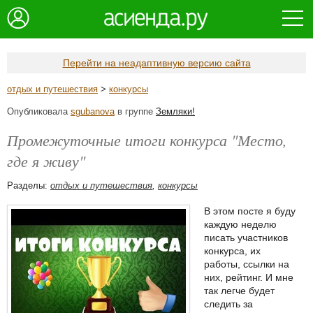
Перейти на неадаптивную версию сайта
отдых и путешествия
>
конкурсы
Опубликовала
sgubanova
в группе
Земляки!
Промежуточные итоги конкурса "Место,
где я живу"
Разделы:
отдых и путешествия
,
конкурсы
В этом посте я буду
каждую неделю
писать участников
конкурса, их
работы, ссылки на
них, рейтинг. И мне
так легче будет
следить за