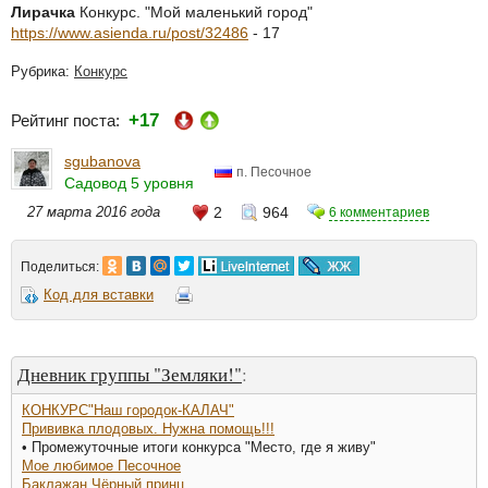
Лирачка
Конкурс. "Мой маленький город"
https://www.asienda.ru/post/32486
- 17
Рубрика:
Конкурс
+17
Рейтинг поста:
sgubanova
п. Песочное
Садовод 5 уровня
27 марта 2016 года
2
964
6 комментариев
Поделиться:
Код для вставки
Дневник группы "Земляки!"
:
КОНКУРС"Наш городок-КАЛАЧ"
Прививка плодовых. Нужна помощь!!!
• Промежуточные итоги конкурса "Место, где я живу"
Мое любимое Песочное
Баклажан Чёрный принц