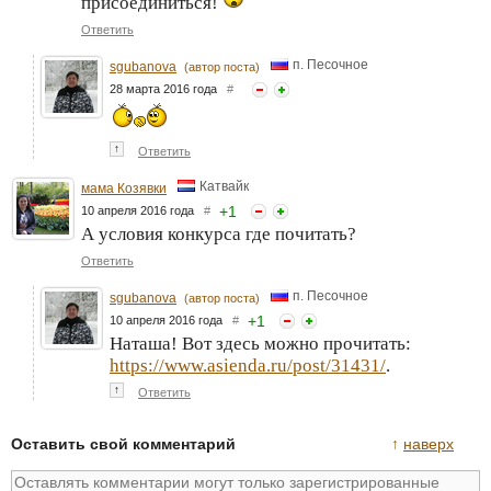
присоединиться!
Ответить
п. Песочное
sgubanova
(автор поста)
28 марта 2016 года
#
↑
Ответить
Катвайк
мама Козявки
+
1
10 апреля 2016 года
#
А условия конкурса где почитать?
Ответить
п. Песочное
sgubanova
(автор поста)
+
1
10 апреля 2016 года
#
Наташа! Вот здесь можно прочитать:
https://www.asienda.ru/post/31431/
.
↑
Ответить
Оставить свой комментарий
↑
наверх