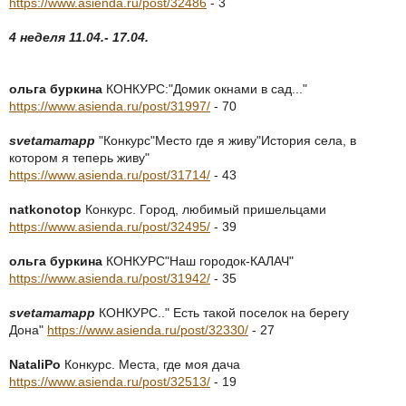
https://www.asienda.ru/post/32486
- 3
4 неделя 11.04.- 17.04.
ольга буркина
КОНКУРС:"Домик окнами в сад..."
https://www.asienda.ru/post/31997/
- 70
svetamamapp
"Конкурс"Место где я живу"История села, в
котором я теперь живу"
https://www.asienda.ru/post/31714/
- 43
natkonotop
Конкурс. Город, любимый пришельцами
https://www.asienda.ru/post/32495/
- 39
ольга буркина
КОНКУРС"Наш городок-КАЛАЧ"
https://www.asienda.ru/post/31942/
- 35
svetamamapp
КОНКУРС.." Есть такой поселок на берегу
Дона"
https://www.asienda.ru/post/32330/
- 27
NataliPo
Конкурс. Места, где моя дача
https://www.asienda.ru/post/32513/
- 19