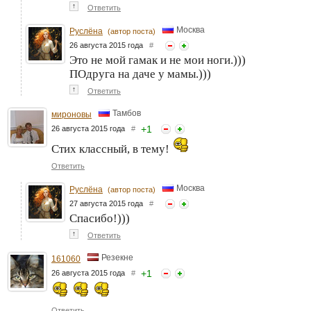
↑
Ответить
Москва
Руслёна
(автор поста)
26 августа 2015 года
#
Это не мой гамак и не мои ноги.)))
ПОдруга на даче у мамы.)))
↑
Ответить
Тамбов
мироновы
+
1
26 августа 2015 года
#
Стих классный, в тему!
Ответить
Москва
Руслёна
(автор поста)
27 августа 2015 года
#
Спасибо!)))
↑
Ответить
Резекне
161060
+
1
26 августа 2015 года
#
Ответить