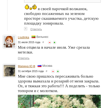
я своей парочкой волжанок,
свободно посаженных на зеленом
просторе скашиваемого участка, детскую
площадку зонировала.
↑
Ответить
Вильнюс
Liudinka
31 июля 2015 года
#
Моя отцвела в начале июля. Уже срезала
метелки.
Ответить
Москва
Марина Ю Ф
31 октября 2015 года
#
Мне свою пришлось пересаживать больно
здорова вымахала и розарий от меня закрыла.
Ох, и тяжкая это работа!!! А поделить - только
топором и с молотком.