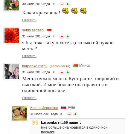
30 июля 2015 года
#
Какая красавица!
Ответить
sefds asdasd
31 июля 2015 года
#
я бы тоже такую хотела,сколько ей нужно
места?
Ответить
Минск
karpenko rita59
(автор поста)
31 июля 2015 года
#
Места нужно много. Куст растет широкий и
высокий. И мне больше она нравится в
одиночной посадке
Ответить
Тула
Алена Ивановна
31 июля 2015 года
#
karpenko rita59 пишет:
мне больше она нравится в одиночной
посадке