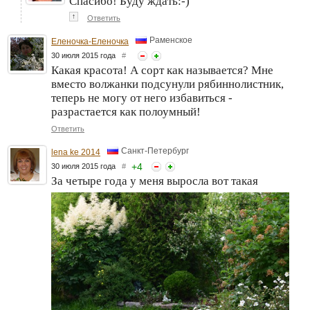
Спасибо! Буду ждать:-)
↑
Ответить
Раменское
Еленочка-Еленочка
30 июля 2015 года
#
Какая красота! А сорт как называется? Мне
вместо волжанки подсунули рябиннолистник,
теперь не могу от него избавиться -
разрастается как полоумный!
Ответить
Санкт-Петербург
lena ke 2014
+
4
30 июля 2015 года
#
За четыре года у меня выросла вот такая