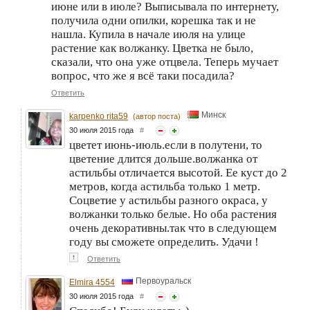
июне или в июле? Выписывала по интернету,
получила одни опилки, корешка так и не
нашла. Купила в начале июля на улице
растение как волжанку. Цветка не было,
сказали, что она уже отцвела. Теперь мучает
вопрос, что же я всё таки посадила?
Ответить
Минск
karpenko rita59
(автор поста)
30 июля 2015 года
#
цветет июнь-июль.если в полутени, то
цветение длится дольше.волжанка от
астильбы отличается высотой. Ее куст до 2
метров, когда астильба только 1 метр.
Соцветие у астильбы разного окраса, у
волжанки только белые. Но оба растения
очень декоративны.так что в следующем
году вы сможете определить. Удачи !
↑
Ответить
Первоуральск
Elmira 4554
30 июля 2015 года
#