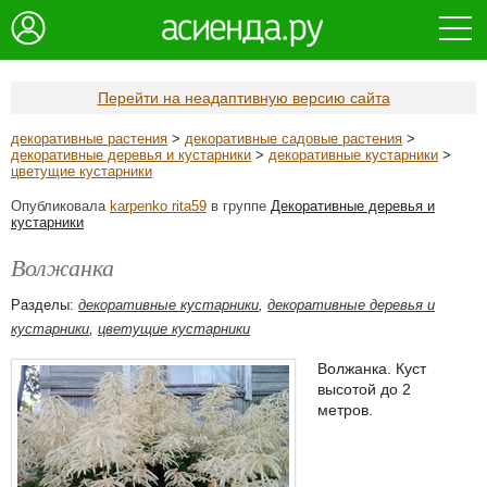
Перейти на неадаптивную версию сайта
декоративные растения
>
декоративные садовые растения
>
декоративные деревья и кустарники
>
декоративные кустарники
>
цветущие кустарники
Опубликовала
karpenko rita59
в группе
Декоративные деревья и
кустарники
Волжанка
Разделы:
декоративные кустарники
,
декоративные деревья и
кустарники
,
цветущие кустарники
Волжанка. Куст
высотой до 2
метров.