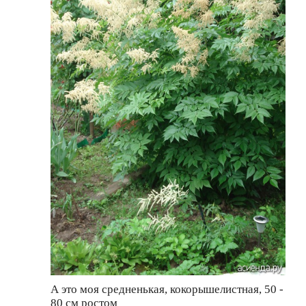
А это моя средненькая, кокорышелистная, 50 -
80 см ростом