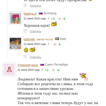
↑
Ответить
Белгород
Natalya-S
+
1
21 июня 2015 года
#
Хорошая идея!
↑
Ответить
Баку
ludun4ik
(автор поста)
21 июня 2015 года
#
↑
Ответить
Санкт-Петербург
Утренняя роса
+
1
21 июня 2015 года
#
Людмила! Какая красота! Ням ням
Собираю все рецепты из сливы, в этом году
готовимся к нашествию урожая.
Яблоки в этом году нас полностью
игнорируют!
Так что и вяленые сливы теперь будут у нас на