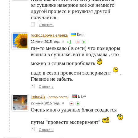
эл.сушилке наверное всё же немного
другой процесс и результат другой
получается.
↑
Ответить
Киев
господарочка еленка
+
1
22 июня 2015 года
#
где-то мелькало ( в сети) что помидоры
вялили в сушилке. вот и подумала , что
можно и сливы попробовать
надо в сезон провести эксперимент
.
Главное не забыть.
↑
Ответить
Баку
ludun4ik
(автор поста)
22 июня 2015 года
#
Очень много удачных блюд создается
путем "провести эксперимент"
↑
Ответить