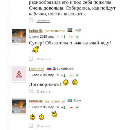
разнообразила его и под себя подмяла.
Очень довольна. Собираюсь, как пойдут
кабачки, постик выложить.
↑
Ответить
Баку
ludun4ik
(автор поста)
+
1
1 июля 2015 года
#
Супер! Обязательно выкладывай-жду!
↑
Ответить
Дзержинский
I am here
+
1
1 июля 2015 года
#
Договорились!
↑
Ответить
Баку
ludun4ik
(автор поста)
+
1
1 июля 2015 года
#
↑
Ответить