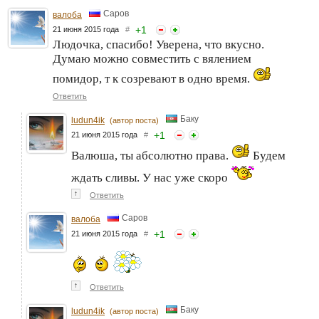
Саров
валоба
+
1
21 июня 2015 года
#
Людочка, спасибо! Уверена, что вкусно.
Думаю можно совместить с вялением
помидор, т к созревают в одно время.
Ответить
Баку
ludun4ik
(автор поста)
+
1
21 июня 2015 года
#
Валюша, ты абсолютно права.
Будем
ждать сливы. У нас уже скоро
↑
Ответить
Саров
валоба
+
1
21 июня 2015 года
#
↑
Ответить
Баку
ludun4ik
(автор поста)