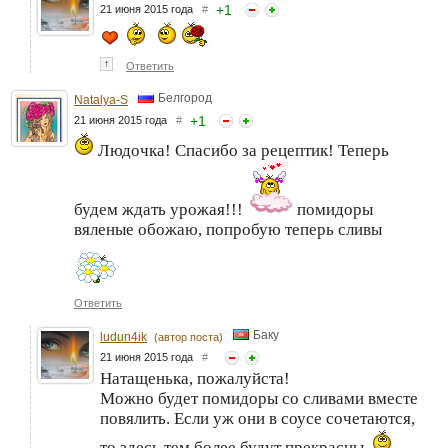
+
1
21 июня 2015 года
#
↑
Ответить
Белгород
Natalya-S
+
1
21 июня 2015 года
#
Людочка! Спасибо за рецептик! Теперь
будем ждать урожая!!!
помидоры
вяленые обожаю, попробую теперь сливы
Ответить
Баку
ludun4ik
(автор поста)
21 июня 2015 года
#
Натащенька, пожалуйста!
Можно будет помидоры со сливами вместе
повялить. Если уж они в соусе сочетаются,
то здесь тем более будут прекрасны.