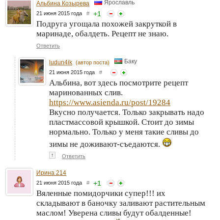
Ярославль
Альбина Козырева
+
1
21 июня 2015 года
#
Подруга угощала похожей закруткой в
маринаде, обалдеть. Рецепт не знаю.
Ответить
Баку
ludun4ik
(автор поста)
21 июня 2015 года
#
Альбина, вот здесь посмотрите рецепт
маринованных слив.
https://www.asienda.ru/post/19284
Вкусно получается. Только закрывать надо
пластмассовой крышкой. Стоит до зимы
нормально. Только у меня такие сливы до
зимы не доживают-съедаются.
↑
Ответить
Ирина 214
+
1
21 июня 2015 года
#
Вяленные помидорчики супер!!! их
складывают в баночку заливают растительным
маслом! Уверена сливы будут обалденные!