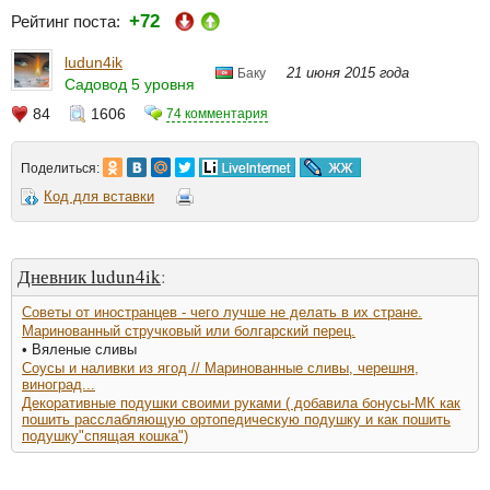
+72
Рейтинг поста:
ludun4ik
21 июня 2015 года
Баку
Садовод 5 уровня
84
1606
74 комментария
Поделиться:
Код для вставки
Дневник ludun4ik
:
Советы от иностранцев - чего лучше не делать в их стране.
Маринованный стручковый или болгарский перец.
• Вяленые сливы
Соусы и наливки из ягод // Маринованные сливы, черешня,
виноград...
Декоративные подушки своими руками ( добавила бонусы-МК как
пошить расслабляющую ортопедическую подушку и как пошить
подушку"спящая кошка")