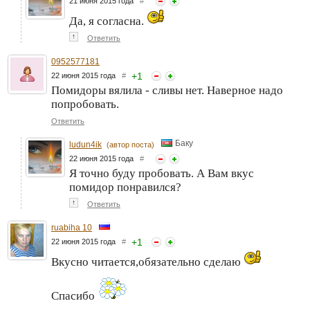
21 июня 2015 года
#
Да, я согласна.
↑
Ответить
0952577181
+
1
22 июня 2015 года
#
Помидоры вялила - сливы нет. Наверное надо
попробовать.
Ответить
Баку
ludun4ik
(автор поста)
22 июня 2015 года
#
Я точно буду пробовать. А Вам вкус
помидор понравился?
↑
Ответить
ruabiha 10
+
1
22 июня 2015 года
#
Вкусно читается,обязательно сделаю
Спасибо