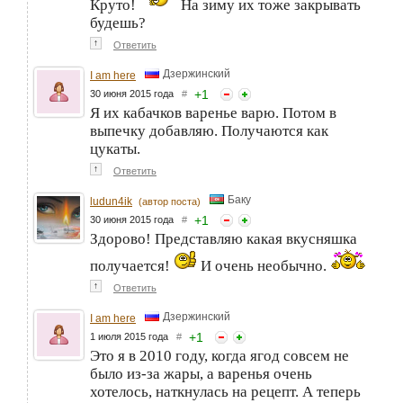
Круто!
На зиму их тоже закрывать
будешь?
↑
Ответить
Дзержинский
I am here
+
1
30 июня 2015 года
#
Я их кабачков варенье варю. Потом в
выпечку добавляю. Получаются как
цукаты.
↑
Ответить
Баку
ludun4ik
(автор поста)
+
1
30 июня 2015 года
#
Здорово! Представляю какая вкусняшка
получается!
И очень необычно.
↑
Ответить
Дзержинский
I am here
+
1
1 июля 2015 года
#
Это я в 2010 году, когда ягод совсем не
было из-за жары, а варенья очень
хотелось, наткнулась на рецепт. А теперь