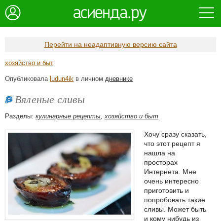
Перейти на неадаптивную версию сайта
хозяйство и быт
Опубликовала
ludun4ik
в личном
дневнике
Вяленые сливы
Разделы:
кулинарные рецепты
,
хозяйство и быт
Хочу сразу сказать,
что этот рецепт я
нашла на
просторах
Интернета. Мне
очень интересно
приготовить и
попробовать такие
сливы. Может быть
и кому нибудь из