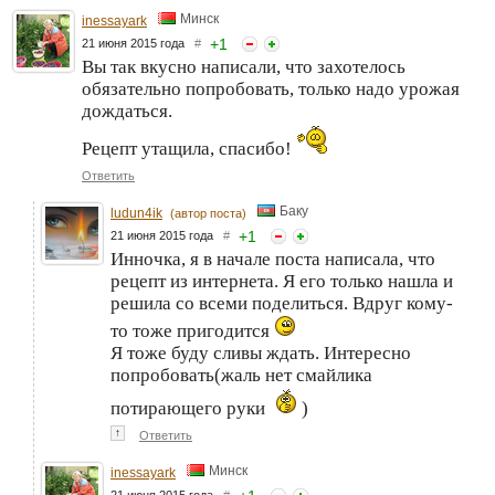
Минск
inessayark
+
1
21 июня 2015 года
#
Вы так вкусно написали, что захотелось
обязательно попробовать, только надо урожая
дождаться.
Рецепт утащила, спасибо!
Ответить
Баку
ludun4ik
(автор поста)
+
1
21 июня 2015 года
#
Инночка, я в начале поста написала, что
рецепт из интернета. Я его только нашла и
решила со всеми поделиться. Вдруг кому-
то тоже пригодится
Я тоже буду сливы ждать. Интересно
попробовать(жаль нет смайлика
потирающего руки
)
↑
Ответить
Минск
inessayark
21 июня 2015 года
#