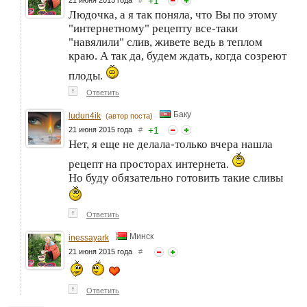
+
1
Людочка, а я так поняла, что Вы по этому
"интернетному" рецепту все-таки
"навялили" слив, живете ведь в теплом
краю. А так да, будем ждать, когда созреют
плоды.
↑
Ответить
Баку
ludun4ik
(автор поста)
+
1
21 июня 2015 года
#
Нет, я еще не делала-только вчера нашла
рецепт на просторах интернета.
Но буду обязательно готовить такие сливы
↑
Ответить
Минск
inessayark
21 июня 2015 года
#
↑
Ответить