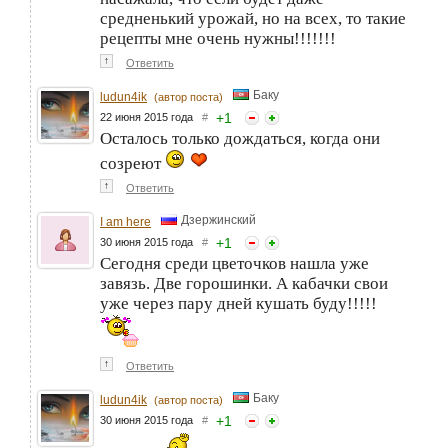
средненький урожай, но на всех, то такие
рецепты мне очень нужны!!!!!!!
↑
Ответить
Баку
ludun4ik
(автор поста)
+
1
22 июня 2015 года
#
Осталось только дождаться, когда они
созреют
↑
Ответить
Дзержинский
I am here
+
1
30 июня 2015 года
#
Сегодня среди цветочков нашла уже
завязь. Две горошинки. А кабачки свои
уже через пару дней кушать буду!!!!!
↑
Ответить
Баку
ludun4ik
(автор поста)
+
1
30 июня 2015 года
#