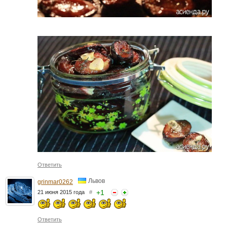
Ответить
Львов
grinmar0262
+
1
21 июня 2015 года
#
Ответить