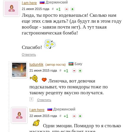
Дзержинский
I am here
+
1
21 июня 2015 года
#
Люда, ты просто издеваешься! Сколько нам
еще этих слив ждать? (да будут ли в этом году
вообще - завязи почти нет). А тут такая
гастрономическая бомба!
Спасибо!
Ответить
Баку
ludun4ik
(автор поста)
+
1
21 июня 2015 года
#
Леночка, вот девочки
подсказыват, что помидоры тоже по
такому рецепту вкусно получатся.
↑
Ответить
Дзержинский
I am here
+
1
22 июня 2015 года
#
Одни эмоции. Помидор то я столько
насажала, что если будет даже