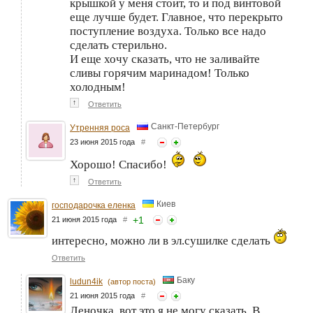
крышкой у меня стоит, то и под винтовой
еще лучше будет. Главное, что перекрыто
поступление воздуха. Только все надо
сделать стерильно.
И еще хочу сказать, что не заливайте
сливы горячим маринадом! Только
холодным!
↑
Ответить
Санкт-Петербург
Утренняя роса
23 июня 2015 года
#
Хорошо! Спасибо!
↑
Ответить
Киев
господарочка еленка
+
1
21 июня 2015 года
#
интересно, можно ли в эл.сушилке сделать
Ответить
Баку
ludun4ik
(автор поста)
21 июня 2015 года
#
Леночка, вот это я не могу сказать. В