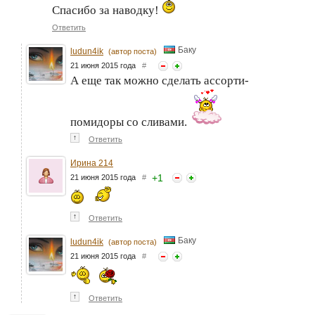
Спасибо за наводку!
Ответить
Баку
ludun4ik
(автор поста)
21 июня 2015 года
#
А еще так можно сделать ассорти-
помидоры со сливами.
↑
Ответить
Ирина 214
+
1
21 июня 2015 года
#
↑
Ответить
Баку
ludun4ik
(автор поста)
21 июня 2015 года
#
↑
Ответить