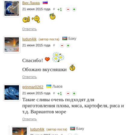
Вих Ланка
+
1
21 июня 2015 года
#
Ответить
Баку
ludun4ik
(автор поста)
21 июня 2015 года
#
Спасибо!
Обожаю вкусняшки
Ответить
Львов
grinmar0262
+
1
21 июня 2015 года
#
Такие сливы очень подходят для
приготовления плова, мяса, картофеля, риса и
т.д. Вариантов море
Ответить
Баку
ludun4ik
(автор поста)