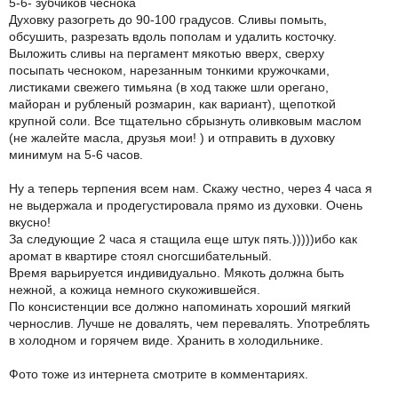
5-6- зубчиков чеснока
Духовку разогреть до 90-100 градусов. Сливы помыть,
обсушить, разрезать вдоль пополам и удалить косточку.
Выложить сливы на пергамент мякотью вверх, сверху
посыпать чесноком, нарезанным тонкими кружочками,
листиками свежего тимьяна (в ход также шли орегано,
майоран и рубленый розмарин, как вариант), щепоткой
крупной соли. Все тщательно сбрызнуть оливковым маслом
(не жалейте масла, друзья мои! ) и отправить в духовку
минимум на 5-6 часов.
Ну а теперь терпения всем нам. Скажу честно, через 4 часа я
не выдержала и продегустировала прямо из духовки. Очень
вкусно!
За следующие 2 часа я стащила еще штук пять.)))))ибо как
аромат в квартире стоял сногсшибательный.
Время варьируется индивидуально. Мякоть должна быть
нежной, а кожица немного скукожившейся.
По консистенции все должно напоминать хороший мягкий
чернослив. Лучше не довалять, чем перевалять. Употреблять
в холодном и горячем виде. Хранить в холодильнике.
Фото тоже из интернета смотрите в комментариях.