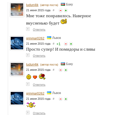
Баку
ludun4ik
(автор поста)
21 июня 2015 года
#
Мне тоже понравилось. Наверное
вкусненько будет
↑
Ответить
Львов
grinmar0262
+
1
21 июня 2015 года
#
Просто супер! И помидоры и сливы
↑
Ответить
Баку
ludun4ik
(автор поста)
21 июня 2015 года
#
↑
Ответить
Львов
grinmar0262
21 июня 2015 года
#
↑
Ответить