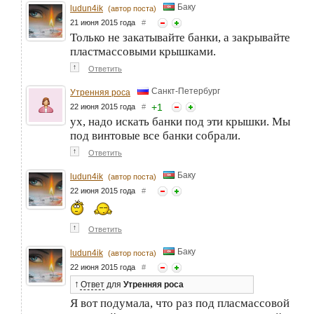
Баку
ludun4ik
(автор поста)
21 июня 2015 года
#
Только не закатывайте банки, а закрывайте
пластмассовыми крышками.
↑
Ответить
Санкт-Петербург
Утренняя роса
+
1
22 июня 2015 года
#
ух, надо искать банки под эти крышки. Мы
под винтовые все банки собрали.
↑
Ответить
Баку
ludun4ik
(автор поста)
22 июня 2015 года
#
↑
Ответить
Баку
ludun4ik
(автор поста)
22 июня 2015 года
#
↑
Ответ
для
Утренняя роса
Я вот подумала, что раз под пласмассовой