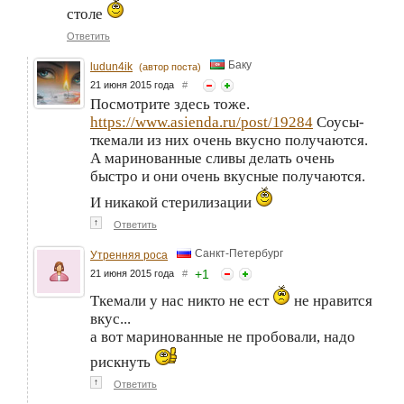
столе
Ответить
Баку
ludun4ik
(автор поста)
21 июня 2015 года
#
Посмотрите здесь тоже.
https://www.asienda.ru/post/19284
Соусы-
ткемали из них очень вкусно получаются.
А маринованные сливы делать очень
быстро и они очень вкусные получаются.
И никакой стерилизации
↑
Ответить
Санкт-Петербург
Утренняя роса
+
1
21 июня 2015 года
#
Ткемали у нас никто не ест
не нравится
вкус...
а вот маринованные не пробовали, надо
рискнуть
↑
Ответить