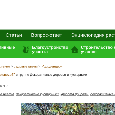
Статьи
Вопрос-ответ
Энциклопедия рас
ативные
Благоустройство
Строительство 
участка
участке
стения
>
садовые цветы
>
Рододендрон
ipisnova47
в группе
Декоративные деревья и кустарники
оны
ые цветы
,
декоративные кустарники
,
красота природы
,
декоративные 