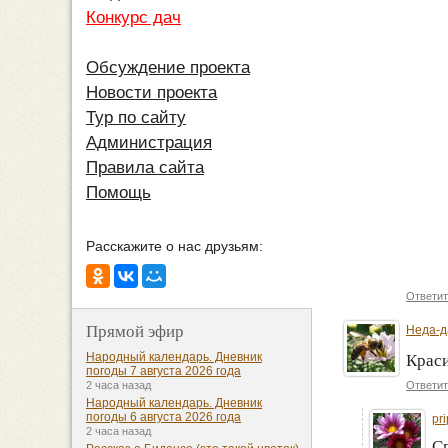
Конкурс дач
Обсуждение проекта
Новости проекта
Тур по сайту
Администрация
Правила сайта
Помощь
Расскажите о нас друзьям:
Ответит
Прямой эфир
Неда-д
Народный календарь. Дневник
Краси
погоды 7 августа 2026 года
Ответит
2 часа назад
Народный календарь. Дневник
погоды 6 августа 2026 года
pr
2 часа назад
Сп