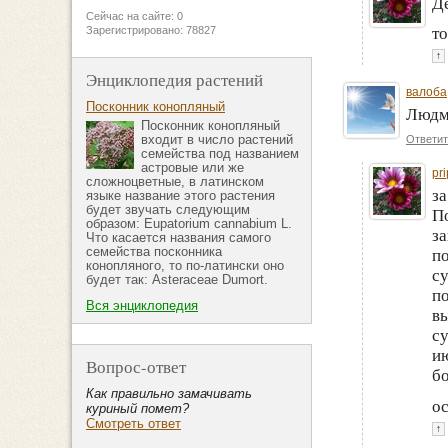
Де
Сейчас на сайте: 0
т
Зарегистрировано: 78827
↑
Энциклопедия растений
валоба
Посконник конопляный
Людми
Посконник конопляный
входит в число растений
Ответит
семейства под названием
астровые или же
pr
сложноцветные, в латинском
за
языке название этого растения
будет звучать следующим
П
образом: Eupatorium cannabium L.
з
Что касается названия самого
семейства посконника
по
конопляного, то по-латински оно
су
будет так: Asteraceae Dumort.
по
Вся энциклопедия
вы
су
ию
Вопрос-ответ
бо
Как правильно замачивать
о
куриный помет?
Смотреть ответ
↑