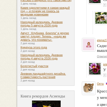
Рассказ о Биденсе (это такой цветок)
1 день назад
↑
Какие однолетники я сажаю каждый
год — и почему не гонюсь за
модными новинками
1 день назад
Народный календарь. Дневник
погоды 5 августа 2026 года
1 день назад
Август : Клубника „Брилла“ и другие
цветут, плодят. Теперь : «надо же
думать, что понимать».
elena2
2 дня назад
Садил
Кукуруза этого года
вышли
2 дня назад
Народный календарь. Дневник
Ответит
погоды 4 августа 2026 года
2 дня назад
pr
Болотистый участок
У 
2 дня назад
Дневник ландшафтного дизайна.
↑
Совместимость растений
2 дня назад
Охта
Красо
Книга рекордов Асиенды
у мен
а цве