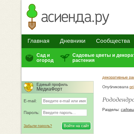
Главная
Дневники
Сообщества
Сад и
Садовые цветы и декор
огород
растения
декоративные ра
Единый профиль
Опубликовала
pr
МедиаФорт
Рододендр
E-mail:
Разделы:
садов
Пароль:
Забыли пароль?