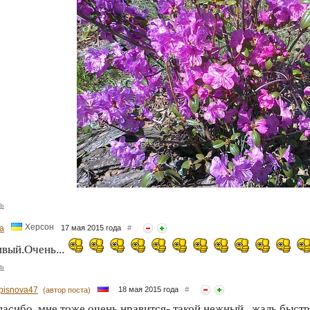
ь
Херсон
а
17 мая 2015 года
#
вый.Очень...
ь
ipisnova47
18 мая 2015 года
#
(автор поста)
асибо, мне тоже очень нравится- такой нежный , жаль быст