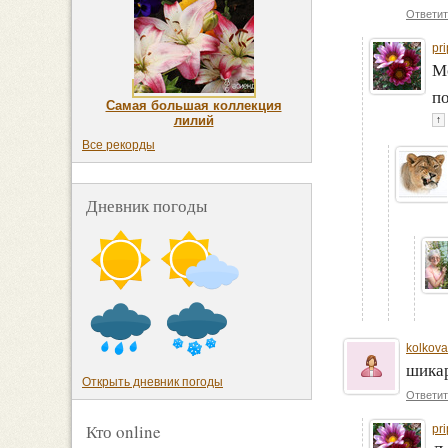
Ответит
pr
Мо
по
Самая большая коллекция
лилий
↑
Все рекорды
Дневник погоды
kolkova
шика
Открыть дневник погоды
Ответит
Кто online
pr