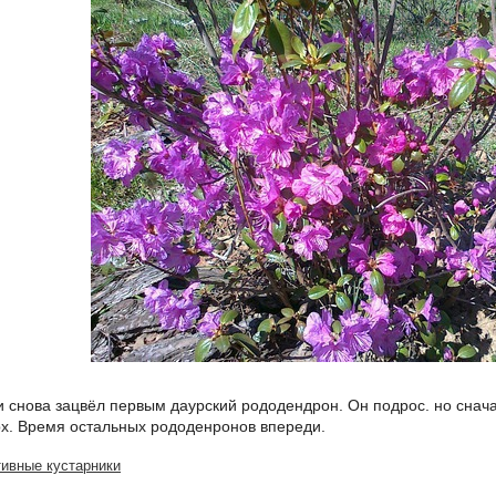
и снова зацвёл первым даурский рододендрон. Он подрос. но снача
рх. Время остальных рододенронов впереди.
ивные кустарники