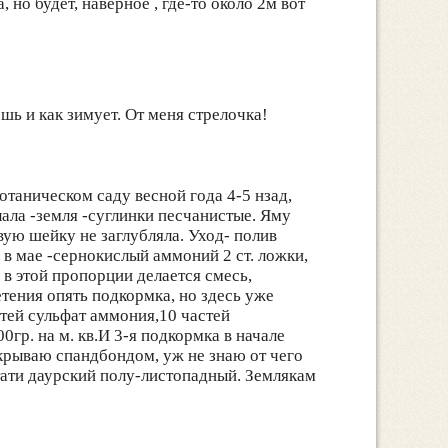
 но будет, наверное , где-то около 2м вот
ь и как зимует. От меня стрелочка!
отаническом саду весной года 4-5 нзад,
ала -земля -суглинки песчанистые. Яму
ую шейку не заглубляла. Уход- полив
в мае -сернокислый аммоний 2 ст. ложки,
 в этой пропорции делается смесь,
тения опять подкормка, но здесь уже
стей сульфат аммония,10 частей
00гр. на м. кв.И 3-я подкормка в начале
закрываю спандбондом, уж не знаю от чего
стати даурский полу-листопадный. Землякам