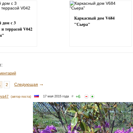
Каркасный дом V684
 дом с 3
"Сьера"
 и террасой V042
н"
:
ментарий
→
Следующая
1
2
+
6
ova47
17 мая 2015 года
#
(автор поста)