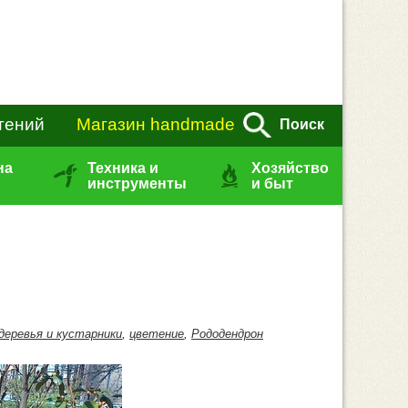
тений
Магазин handmade
Поиск
на
Техника и
Хозяйство
инструменты
и быт
деревья и кустарники
,
цветение
,
Рододендрон