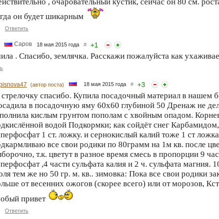
йствительно , очаровательный кустик, сейчас он 80 см. роста,
огда он будет шикарным
Ответить
Саров
+
1
18 мая 2015 года
#
ла . Спасибо, землячка. Расскажи пожалуйста как ухаживаеш
ь
+
3
ipisnova47
18 мая 2015 года
#
(автор поста)
 стрелочку спасибо. Купила посадочный материал в нашем б
осадила в посадочную яму 60х60 глубиной 50 Дренаж не дел
аполнила кислым грунтом пополам с хвойным опадом. Корнев
дкислённой водой Подкормки; как сойдёт снег Карбамидом, 
перфосфат 1 ст. ложку. и сернокислый калий тоже 1 ст ложка
дкармливаю все свои родики по 80грамм на 1м кв. после цве
борочно, т.к. цветут в разное время смесь в пропорции 9 ча
перфосфат ,4 части сульфата калия и 2 ч. сульфата магния. 1
ля тем же но 50 гр. м. кв.. зимовка: Пока все свои родики 
льше от весенних ожогов (скорее всего) или от морозов, К
собый привет
Ответить