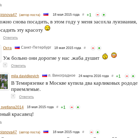
ь
+
1
ipisnova47
18 мая 2015 года
#
(автор поста)
жно снова посадить, в этом году у меня засохла луизиания
садить эту красоту
Ответить
Санкт-Петербург
Охта
18 мая 2015 года
#
Уж больно они дорогие у нас .жаба душит
↑
Ответить
п. Виноградное
+
1
mila davidkevich
24 марта 2016 года
#
В Темирязевке в Москве купила два карликовых родод
приемлемые.
↑
Ответить
+
1
 svetlana2014
18 мая 2015 года
#
рный красавец!
ь
ipisnova47
18 мая 2015 года
#
(автор поста)