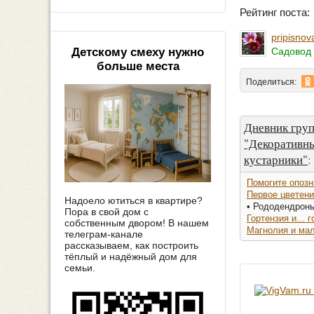
Рейтинг поста
pripisnov
Садовод 
Детскому смеху нужно
больше места
Поделиться:
Дневник гру
"Декоративны
кустарники"
:
Помогите опозн
Первое цветен
Надоело ютиться в квартире?
• Рододендрон
Пора в свой дом с
Гортензия и... 
собственным двором! В нашем
Магнолия и ма
телеграм-канале
рассказываем, как построить
тёплый и надёжный дом для
семьи.