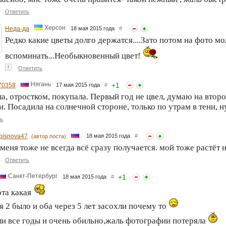
Ответить
Херсон
Неда-да
18 мая 2015 года
#
Редко какие цветы долго держатся....Зато потом на фото м
вспоминать...Необыкновенный цвет!
↑
Ответить
Нягань
+
1
70358
17 мая 2015 года
#
а, отростком, покупала. Первый год не цвел, думаю на второй
. Посадила на солнечной стороне, только по утрам в тени, ну 
ь
ipisnova47
18 мая 2015 года
#
(автор поста)
меня тоже не всегда всё сразу получается. мой тоже растёт
Ответить
Санкт-Петербург
+
1
18 мая 2015 года
#
та какая
я 2 было и оба через 5 лет засохли почему то
ли все годы и очень обильно,жаль фотографии потеряла