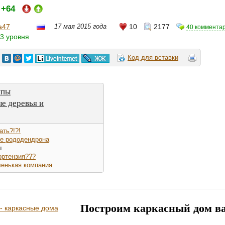
+64
:
a47
17 мая 2015 года
10
2177
40 коммента
3 уровня
Код для вставки
ппы
е деревья и
ать?!?!
ие рододендрона
ы
гортензия???
ленькая компания
Построим каркасный дом в