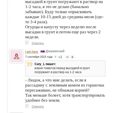
высадкой в грунт погружают в раствор на
1-2 часа, я это не делаю (банально
забываю). Буду только опрыскивать
каждые 10-15 дней до средины июля (где-
то 3-4 раза).
Огурцы и капусту через неделю после
высадки в грунт и потом еще раз через 2
недели.
↑
Ответить
Дзержинский
I am here
+
1
7 сентября 2015 года
#
Caty_L пишет:
корни томатов перед высадкой в грунт
погружают в раствор на 1-2 часа
- Людок, а что мне делать, если я
рассадину с земляным комом из горшочка
пересаживаю, не обнажая корней?
Так меньше болеет, хотя транспортировать
удобнее без земли.
↑
Ответить