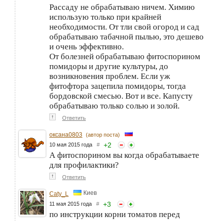
Рассаду не обрабатываю ничем. Химию
использую только при крайней
необходимости. От тли свой огород и сад
обрабатываю табачной пылью, это дешево
и очень эффективно.
От болезней обрабатываю фитоспорином
помидоры и другие культуры, до
возникновения проблем. Если уж
фитофтора зацепила помидоры, тогда
бордовской смесью. Вот и все. Капусту
обрабатываю только солью и золой.
↑
Ответить
оксана0803
(автор поста)
+
2
10 мая 2015 года
#
А фитоспорином вы когда обрабатываете
для профилактики?
↑
Ответить
Киев
Caty_L
+
3
11 мая 2015 года
#
по инструкции корни томатов перед