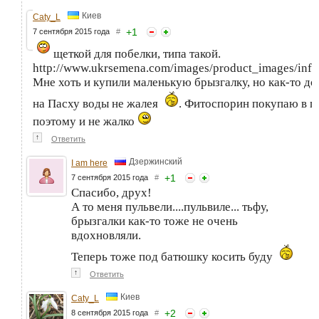
Киев
Caty_L
+
1
7 сентября 2015 года
#
щеткой для побелки, типа такой.
http://www.ukrsemena.com/images/product_images/inf
Мне хоть и купили маленькую брызгалку, но как-то до
на Пасху воды не жалея
. Фитоспорин покупаю в па
поэтому и не жалко
↑
Ответить
Дзержинский
I am here
+
1
7 сентября 2015 года
#
Спасибо, друх!
А то меня пульвели....пульвиле... тьфу,
брызгалки как-то тоже не очень
вдохновляли.
Теперь тоже под батюшку косить буду
↑
Ответить
Киев
Caty_L
+
2
8 сентября 2015 года
#