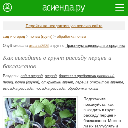
Перейти на неадаптивную версию сайта
сад и огород
>
почва (грунт)
>
обработка почвы
Опубликовала
оксана0803
в группе
Практикум садовода и огородника
Как высадить в грунт рассаду перцев и
баклажанов
Разделы:
сад и огород
,
огород
,
болезни и вредители растений
,
перец
,
почва (грунт)
,
открытый грунт
,
перец в открытом грунте
,
высадка рассады
,
посадка рассады
,
обработка почвы
Подскажите
пожалуйста, как
высадить в грунт
рассаду перцев и
баклажанов. Можно
ли их заглублять и