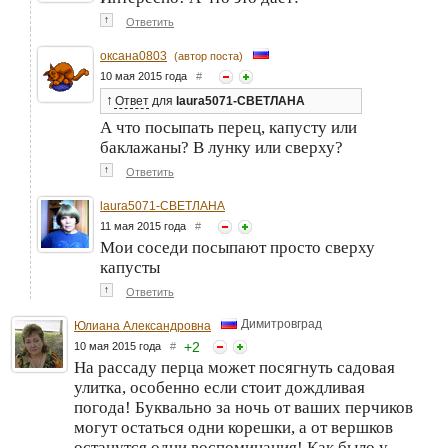
↑
Ответить
оксана0803
(автор поста)
10 мая 2015 года
#
↑
Ответ
для
laura5071-СВЕТЛАНА
А что посыпать перец, капусту или
баклажаны? В лунку или сверху?
↑
Ответить
laura5071-СВЕТЛАНА
11 мая 2015 года
#
Мои соседи посыпают просто сверху
капусты
↑
Ответить
Димитровград
Юлиана Александровна
+
2
10 мая 2015 года
#
На рассаду перца может посягнуть садовая
улитка, особенно если стоит дождливая
погода! Буквально за ночь от ваших перчиков
могут остаться одни корешки, а от вершков
останутся одни воспоминания! Как было у