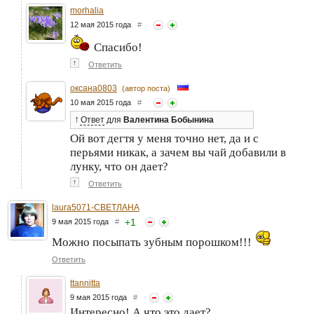
morhalia
12 мая 2015 года
#
Спасибо!
↑
Ответить
оксана0803
(автор поста)
10 мая 2015 года
#
↑
Ответ
для
Валентина Бобынина
Ой вот дегтя у меня точно нет, да и с
перьями никак, а зачем вы чай добавили в
лунку, что он дает?
↑
Ответить
laura5071-СВЕТЛАНА
+
1
9 мая 2015 года
#
Можно посыпать зубным порошком!!!
Ответить
ttannitta
9 мая 2015 года
#
Интересно! А что это дает?