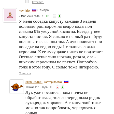
↑
Ответить
Самара
kuvnirio
+
3
9 мая 2015 года
#
У меня соседка капусту каждые 3 недели
поливает раствором на ведро воды пол
стакана 9% уксусной кислоты. Всегда у нее
капуста чистая. Я сажаю в первый раз - буду
пользоваться ее опытом. А лук поливает при
посадке на ведро воды 1 столовая ложка
керосина. К ее луку даже никто не подлетает.
Осенью специально нюхала, резала, ела -
никаким керосином не пахнет. Попробую
тоже в этом году. С солью тоже интересно.
Ответить
оксана0803
(автор поста)
10 мая 2015 года
#
Лук уже посадила, пока ничем не
обрабатывала, только чередовала рядок
лука,рядок моркови. А с капусткой тоже
можно так попробовать, чередовать с
солью.