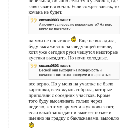
пепельная, обычно селится в узелочек, где
завязывается кочан. Если сожрет завязь, то
кочана не будет.
оксана0803 пишет:
А почему за перец не переживаете? На него
никто не посягает?
на мои не посягают
. Еще не высадила,
буду высаживать на следующей неделе,
хотя уже сегодня руки чешутся некоторые
кустики высадить. Но ночи холодные.
оксана0803 пишет:
Весной они выходят на поверхность и
начинают питаться всходами и спариваться.
все верно. Но у меня на участке не было
картошки, всех жуков собрала, которые
приползли с соседних участков. Кроме
того буду высаживать только через
неделю, к этому времени жук повылазит,
если какой запоздает и вылезет позже и
именно на грядку с баклажанами, выловлю