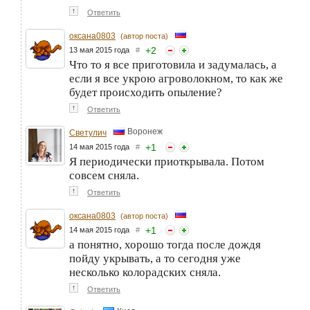
↑
Ответить
оксана0803
(автор поста)
+
2
13 мая 2015 года
#
Что то я все приготовила и задумалась, а
если я все укрою агроволокном, то как же
будет происходить опыление?
↑
Ответить
Воронеж
Светулич
+
1
14 мая 2015 года
#
Я периодически приоткрывала. Потом
совсем сняла.
↑
Ответить
оксана0803
(автор поста)
+
1
14 мая 2015 года
#
а понятно, хорошо тогда после дождя
пойду укрывать, а то сегодня уже
несколько колорадских сняла.
↑
Ответить