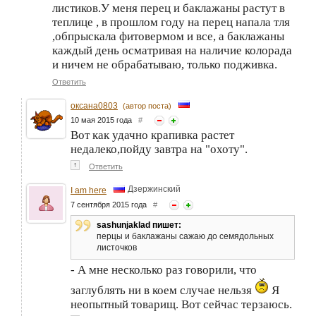
листиков.У меня перец и баклажаны растут в
теплице , в прошлом году на перец напала тля
,обпрыскала фитовермом и все, а баклажаны
каждый день осматривая на наличие колорада
и ничем не обрабатываю, только подживка.
Ответить
оксана0803
(автор поста)
10 мая 2015 года
#
Вот как удачно крапивка растет
недалеко,пойду завтра на "охоту".
↑
Ответить
Дзержинский
I am here
7 сентября 2015 года
#
sashunjaklad пишет:
перцы и баклажаны сажаю до семядольных
листочков
- А мне несколько раз говорили, что
заглублять ни в коем случае нельзя
Я
неопытный товарищ. Вот сейчас терзаюсь.