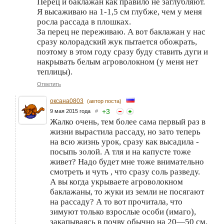
Перец и баклажан как правило не заглубляют.
Я высаживаю на 1-1,5 см глубже, чем у меня
росла рассада в плошках.
За перец не переживаю. А вот баклажан у нас
сразу колорадский жук пытается обожрать,
поэтому в этом году сразу буду ставить дуги и
накрывать белым агроволокном (у меня нет
теплицы).
Ответить
оксана0803
(автор поста)
+
3
9 мая 2015 года
#
Жалко очень, тем более сама первый раз в
жизни вырастила рассаду, но зато теперь
на всю жизнь урок, сразу как высадила -
посыпь золой. А тля и на капусте тоже
живет? Надо будет мне тоже внимательно
смотреть и чуть , что сразу соль разведу.
А вы когда укрываете агроволокном
баклажаны, то жуки из земли не посягают
на рассаду? А то вот прочитала, что
зимуют только взрослые особи (имаго),
закапываясь в почву обычно на 20—50 см.