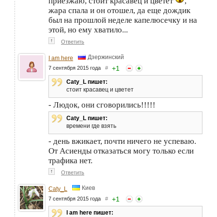
приезжаю, стоит красавец и цветет
,
жара спала и он отошел, да еще дождик
был на прошлой неделе капелюсечку и на
этой, но ему хватило...
↑
Ответить
Дзержинский
I am here
+
1
7 сентября 2015 года
#
Caty_L пишет:
стоит красавец и цветет
- Людок, они сговорились!!!!!
Caty_L пишет:
времени где взять
- день вжикает, почти ничего не успеваю.
От Асиенды отказаться могу только если
трафика нет.
↑
Ответить
Киев
Caty_L
+
1
7 сентября 2015 года
#
I am here пишет: