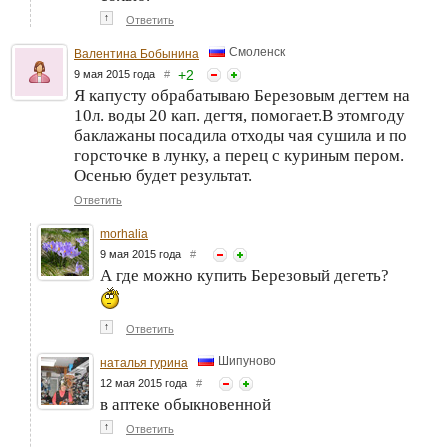
↑
Ответить
Смоленск
Валентина Бобынина
+
2
9 мая 2015 года
#
Я капусту обрабатываю Березовым дегтем на
10л. воды 20 кап. дегтя, помогает.В этомгоду
баклажаны посадила отходы чая сушила и по
горсточке в лунку, а перец с куриным пером.
Осенью будет результат.
Ответить
morhalia
9 мая 2015 года
#
А где можно купить Березовый дегеть?
↑
Ответить
Шипуново
наталья гурина
12 мая 2015 года
#
в аптеке обыкновенной
↑
Ответить