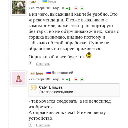
Киев
Caty_L
+
1
7 сентября 2015 года
#
а ни чего, высаживай как тебе удобно. Это
ж рекомендации. Я тоже вываливаю с
комом земли, даже если транспортирую
без тары, но не обтрушиваю ж я их, когда с
горшка вынимаю, видимо поэтому и
забываю об этой обработке. Лучше не
обработаю, но скорее приживется.
Опрыскивай и все будет ок
↑
Ответить
Дзержинский
I am here
+
1
7 сентября 2015 года
#
Caty_L пишет:
Это ж рекомендации
- так хочется следовать, а не велосипед
изобретать.
А опрыскиваешь чем? Я имею ввиду
устройство.
↑
Ответить