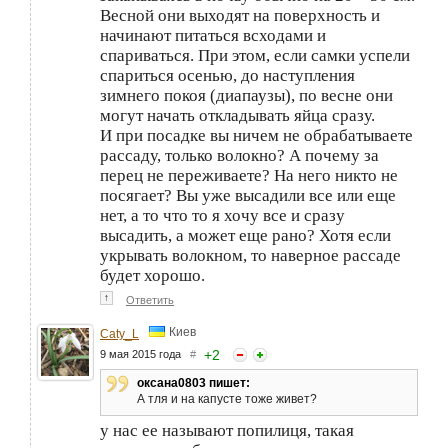
Весной они выходят на поверхность и
начинают питаться всходами и
спариваться. При этом, если самки успели
спариться осенью, до наступления
зимнего покоя (диапаузы), по весне они
могут начать откладывать яйца сразу.
И при посадке вы ничем не обрабатываете
рассаду, только волокно? А почему за
перец не переживаете? На него никто не
посягает? Вы уже высадили все или еще
нет, а то что то я хочу все и сразу
высадить, а может еще рано? Хотя если
укрывать волокном, то наверное рассаде
будет хорошо.
↑
Ответить
Киев
Caty_L
+
2
9 мая 2015 года
#
оксана0803 пишет:
А тля и на капусте тоже живет?
у нас ее называют попилиця, такая