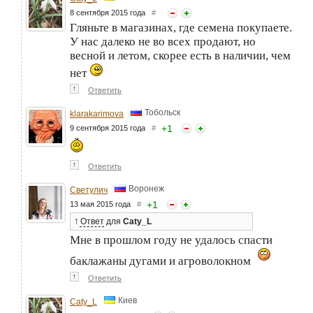
8 сентября 2015 года
#
Гляньте в магазинах, где семена покупаете.
У нас далеко не во всех продают, но
весной и летом, скорее есть в наличии, чем
нет
↑
Ответить
Тобольск
klarakarimova
+
1
9 сентября 2015 года
#
↑
Ответить
Воронеж
Светулич
+
1
13 мая 2015 года
#
↑
Ответ
для
Caty_L
Мне в прошлом году не удалось спасти
баклажаны дугами и агроволокном
↑
Ответить
Киев
Caty_L