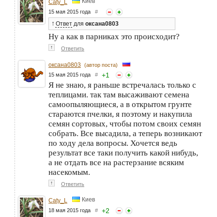
Киев
Caty_L
15 мая 2015 года
#
↑
Ответ
для
оксана0803
Ну а как в парниках это происходит?
↑
Ответить
оксана0803
(автор поста)
+
1
15 мая 2015 года
#
Я не знаю, я раньше встречалась только с
теплицами. так там высаживают семена
самоопыляющиеся, а в открытом грунте
стараются пчелки, я поэтому и накупила
семян сортовых, чтобы потом своих семян
собрать. Все высадила, а теперь возникают
по ходу дела вопросы. Хочется ведь
результат все таки получить какой нибудь,
а не отдать все на растерзание всяким
насекомым.
↑
Ответить
Киев
Caty_L
+
2
18 мая 2015 года
#