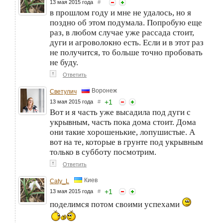
13 мая 2015 года
#
в прошлом году и мне не удалось, но я
поздно об этом подумала. Попробую еще
раз, в любом случае уже рассада стоит,
дуги и агроволокно есть. Если и в этот раз
не получится, то больше точно пробовать
не буду.
↑
Ответить
Воронеж
Светулич
+
1
13 мая 2015 года
#
Вот и я часть уже высадила под дуги с
укрывным, часть пока дома стоит. Дома
они такие хорошенькие, лопушистые. А
вот на те, которые в грунте под укрывным
только в субботу посмотрим.
↑
Ответить
Киев
Caty_L
+
1
13 мая 2015 года
#
поделимся потом своими успехами