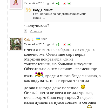
+
1
7 сентября 2015 года
#
Caty_L пишет:
Есть желание со сладкого свои семена
собрать.
- получилось?
↑
Ответить
Киев
Caty_L
+
1
7 сентября 2015 года
#
с чего я только не собрала и со сладкого
конечно же. Очень мне сорт перца
Маркони понравился. Он не
толстостенный, но большой и вкусный.
Обязательно о нем напишу... времени где
взять
, вроде и много бездельничаю, а
как подумать, то все время что-то да
делаю и иногда даже полезное
Острый почти не цвел и не дал урожая,
очень жарко было ему, горел. 2 недели
назад думала загнулся совсем, а сегодня