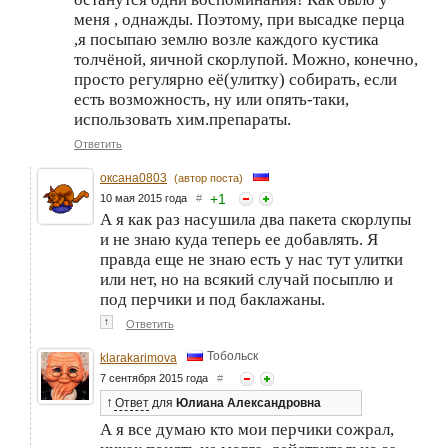
меня , однажды. Поэтому, при высадке перца
,я посыпаю землю возле каждого кустика
толчёной, яичной скорлупой. Можно, конечно,
просто регулярно её(улитку) собирать, если
есть возможность, ну или опять-таки,
использовать хим.препараты.
Ответить
оксана0803
(автор поста)
+
1
10 мая 2015 года
#
А я как раз насушила два пакета скорлупы
и не знаю куда теперь ее добавлять. Я
правда еще не знаю есть у нас тут улитки
или нет, но на всякий случай посыплю и
под перчики и под баклажаны.
↑
Ответить
Тобольск
klarakarimova
7 сентября 2015 года
#
↑
Ответ
для
Юлиана Александровна
А я все думаю кто мои перчики сожрал,