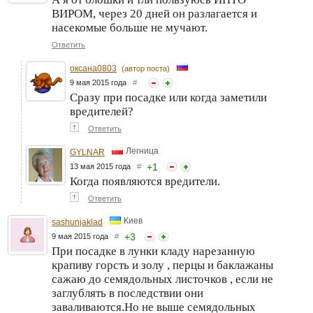
ВИРОМ, через 20 дней он разлагается и
насекомые больше не мучают.
Ответить
оксана0803
(автор поста)
9 мая 2015 года
#
Сразу при посадке или когда заметили
вредителей?
↑
Ответить
Легница
GYLNAR
+
1
13 мая 2015 года
#
Когда появляются вредители.
↑
Ответить
Киев
sashunjaklad
+
3
9 мая 2015 года
#
При посадке в лунки кладу нарезанную
крапиву горсть и золу , перцы и баклажаны
сажаю до семядольных листочков , если не
заглублять в последствии они
заваливаются.Но не выше семядольных