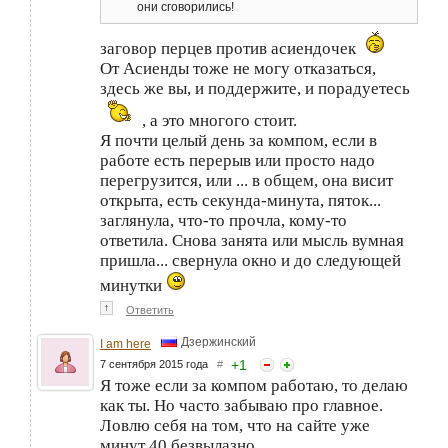
они сговорились!
заговор перцев против асиендочек
От Асиенды тоже не могу отказаться,
здесь же вы, и поддержите, и порадуетесь
, а это многого стоит.
Я почти целый день за компом, если в
работе есть перерыв или просто надо
перегрузится, или ... в общем, она висит
открыта, есть секунда-минута, пяток...
заглянула, что-то прочла, кому-то
ответила. Снова занята или мысль вумная
пришла... свернула окно и до следующей
минутки
↑
Ответить
Дзержинский
I am here
+
1
7 сентября 2015 года
#
Я тоже если за компом работаю, то делаю
как ты. Но часто забываю про главное.
Ловлю себя на том, что на сайте уже
минут 40 безвылазно.