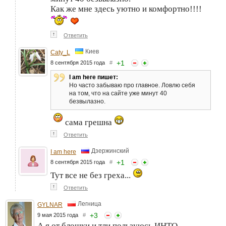
Как же мне здесь уютно и комфортно!!!!
↑
Ответить
Киев
Caty_L
+
1
8 сентября 2015 года
#
I am here пишет:
Но часто забываю про главное. Ловлю себя
на том, что на сайте уже минут 40
безвылазно.
сама грешна
↑
Ответить
Дзержинский
I am here
+
1
8 сентября 2015 года
#
Тут все не без греха...
↑
Ответить
Легница
GYLNAR
+
3
9 мая 2015 года
#
А я от блошки и тли пользуюсь ИНТО