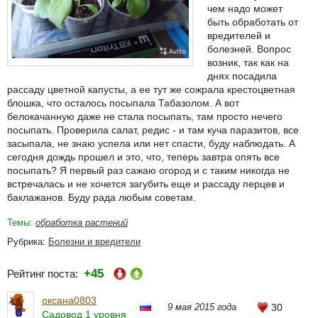
чем надо может
быть обработать от
вредителей и
болезней. Вопрос
возник, так как на
днях посадила
рассаду цветной капусты, а ее тут же сожрала крестоцветная
блошка, что осталось посыпала Табазолом. А вот
белокачанную даже не стала посыпать, там просто нечего
посыпать. Проверила салат, редис - и там куча паразитов, все
засыпала, не знаю успела или нет спасти, буду наблюдать. А
сегодня дождь прошел и это, что, теперь завтра опять все
посыпать? Я первый раз сажаю огород и с таким никогда не
встречалась и не хочется загубить еще и рассаду перцев и
баклажанов. Буду рада любым советам.
Темы:
обработка растений
Рубрика:
Болезни и вредители
+45
Рейтинг поста:
оксана0803
9 мая 2015 года
30
Садовод 1 уровня