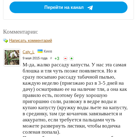
Перейти на канал
Комментарии:
Написать комментарий
Киев
Caty_L
+
3
9 мая 2015 года
#
М-да, жалко рассаду капусты. У нас эта самая
блошка и тля чуть позже появляется. Но я
сразу посыпаю рассаду табачной пылью,
каждую неделю (приезжаю раз в 3-5 дней на
дачу) осматриваю ее на наличие тли, а она как
правило есть, поэтому беру хорошую
пригоршню соли, развожу в ведре воды и
купаю капусту (кружку воды льете на капусту,
в срединку, там где кочанчик завязывается и
аккуратно, если требуется пальцами чуть
можете развернуть листики, чтобы водичка
соленая попала).