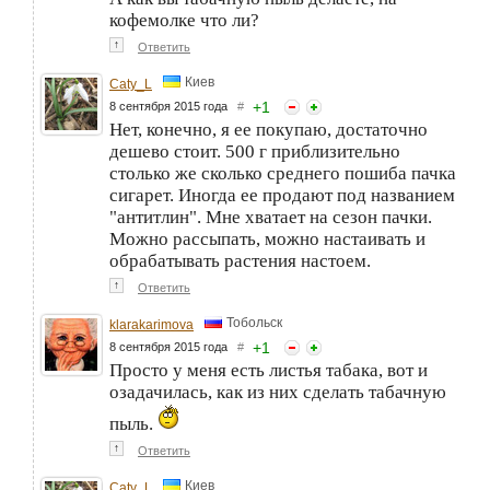
кофемолке что ли?
↑
Ответить
Киев
Caty_L
+
1
8 сентября 2015 года
#
Нет, конечно, я ее покупаю, достаточно
дешево стоит. 500 г приблизительно
столько же сколько среднего пошиба пачка
сигарет. Иногда ее продают под названием
"антитлин". Мне хватает на сезон пачки.
Можно рассыпать, можно настаивать и
обрабатывать растения настоем.
↑
Ответить
Тобольск
klarakarimova
+
1
8 сентября 2015 года
#
Просто у меня есть листья табака, вот и
озадачилась, как из них сделать табачную
пыль.
↑
Ответить
Киев
Caty_L