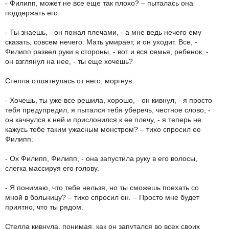
- Филипп, может не все еще так плохо? – пыталась она
поддержать его.
- Ты знаешь, - он пожал плечами, - а мне ведь нечего ему
сказать, совсем нечего. Мать умирает, и он уходит. Все, -
Филипп развел руки в стороны, - вот и вся семья, ребенок, -
он взглянул на нее, - ты еще хочешь?
Стелла отшатнулась от него, моргнув.
- Хочешь, ты уже все решила, хорошо, - он кивнул, - я просто
тебя предупредил, я пытался тебя уберечь, честное слово, -
он качнулся к ней и прислонился к ее плечу, - я теперь не
кажусь тебе таким ужасным монстром? – тихо спросил ее
Филипп.
- Ох Филипп, Филипп, - она запустила руку в его волосы,
слегка массируя его голову.
- Я понимаю, что тебе нельзя, но ты сможешь поехать со
мной в больницу? – тихо спросил он. – Просто мне будет
приятно, что ты рядом.
Стелла кивнула, понимая, как он запутался во всех своих