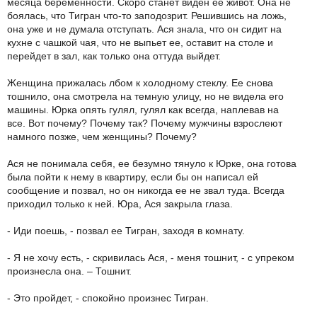
месяца беременности. Скоро станет виден ее живот. Она не
боялась, что Тигран что-то заподозрит. Решившись на ложь,
она уже и не думала отступать. Ася знала, что он сидит на
кухне с чашкой чая, что не выпьет ее, оставит на столе и
перейдет в зал, как только она оттуда выйдет.
Женщина прижалась лбом к холодному стеклу. Ее снова
тошнило, она смотрела на темную улицу, но не видела его
машины. Юрка опять гулял, гулял как всегда, наплевав на
все. Вот почему? Почему так? Почему мужчины взрослеют
намного позже, чем женщины? Почему?
Ася не понимала себя, ее безумно тянуло к Юрке, она готова
была пойти к нему в квартиру, если бы он написал ей
сообщение и позвал, но он никогда ее не звал туда. Всегда
приходил только к ней. Юра, Ася закрыла глаза.
- Иди поешь, - позвал ее Тигран, заходя в комнату.
- Я не хочу есть, - скривилась Ася, - меня тошнит, - с упреком
произнесла она. – Тошнит.
- Это пройдет, - спокойно произнес Тигран.