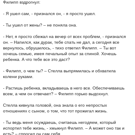
Филипп вздрогнул:
- Я ушел сам, - признался он, - я просто ушел.
- Ты ушел от жены? – не поняла она.
- Нет, я просто сбежал на вечер от всех проблем, - признался
он. – Напился, как дурак, тебе спать не дал, а сегодня все
вернулось, обрушилось, - тихо ответил Филипп. – Ты вот
хочешь семью, имея печальный опыт за спиной. Хочешь
ребенка. А что тебе все это даст?
- Филипп, о чем ты? – Стелла выпрямилась и обхватила
колени руками.
- Растишь ребенка, вкладываешь в него все. Обеспечиваешь
всем, а чем он отвечает? – Филипп горько выдохнул.
Стелла кивнула головой, она знала о его непростых
отношениях с сыном, о том, что тот прожигал жизнь.
- Ты ведь меня осуждаешь, считаешь негодяем, который
испортил тебе жизнь, - хмыкнул Филипп. – А может оно так и
есть? – спросил он сам себя.