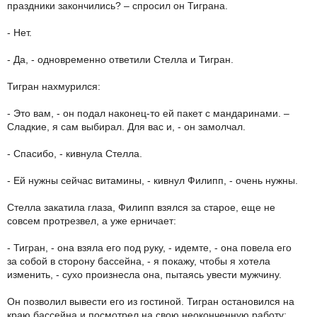
праздники закончились? – спросил он Тиграна.
- Нет.
- Да, - одновременно ответили Стелла и Тигран.
Тигран нахмурился:
- Это вам, - он подал наконец-то ей пакет с мандаринами. –
Сладкие, я сам выбирал. Для вас и, - он замолчал.
- Спасибо, - кивнула Стелла.
- Ей нужны сейчас витамины, - кивнул Филипп, - очень нужны.
Стелла закатила глаза, Филипп взялся за старое, еще не
совсем протрезвел, а уже ерничает:
- Тигран, - она взяла его под руку, - идемте, - она повела его
за собой в сторону бассейна, - я покажу, чтобы я хотела
изменить, - сухо произнесла она, пытаясь увести мужчину.
Он позволил вывести его из гостиной. Тигран остановился на
краю бассейна и посмотрел на свою неоконченную работу: