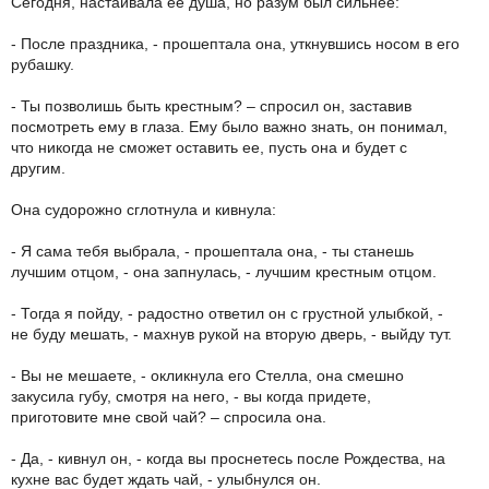
Сегодня, настаивала ее душа, но разум был сильнее:
- После праздника, - прошептала она, уткнувшись носом в его
рубашку.
- Ты позволишь быть крестным? – спросил он, заставив
посмотреть ему в глаза. Ему было важно знать, он понимал,
что никогда не сможет оставить ее, пусть она и будет с
другим.
Она судорожно сглотнула и кивнула:
- Я сама тебя выбрала, - прошептала она, - ты станешь
лучшим отцом, - она запнулась, - лучшим крестным отцом.
- Тогда я пойду, - радостно ответил он с грустной улыбкой, -
не буду мешать, - махнув рукой на вторую дверь, - выйду тут.
- Вы не мешаете, - окликнула его Стелла, она смешно
закусила губу, смотря на него, - вы когда придете,
приготовите мне свой чай? – спросила она.
- Да, - кивнул он, - когда вы проснетесь после Рождества, на
кухне вас будет ждать чай, - улыбнулся он.