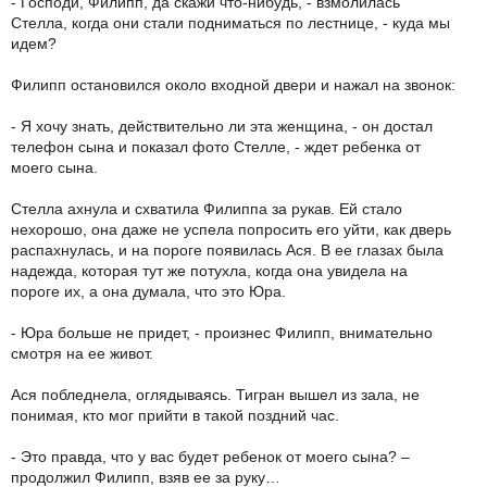
- Господи, Филипп, да скажи что-нибудь, - взмолилась
Стелла, когда они стали подниматься по лестнице, - куда мы
идем?
Филипп остановился около входной двери и нажал на звонок:
- Я хочу знать, действительно ли эта женщина, - он достал
телефон сына и показал фото Стелле, - ждет ребенка от
моего сына.
Стелла ахнула и схватила Филиппа за рукав. Ей стало
нехорошо, она даже не успела попросить его уйти, как дверь
распахнулась, и на пороге появилась Ася. В ее глазах была
надежда, которая тут же потухла, когда она увидела на
пороге их, а она думала, что это Юра.
- Юра больше не придет, - произнес Филипп, внимательно
смотря на ее живот.
Ася побледнела, оглядываясь. Тигран вышел из зала, не
понимая, кто мог прийти в такой поздний час.
- Это правда, что у вас будет ребенок от моего сына? –
продолжил Филипп, взяв ее за руку…