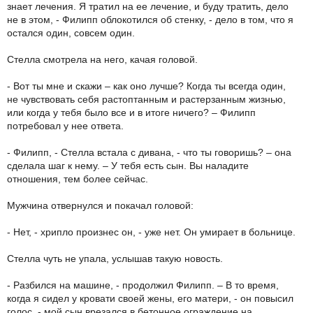
знает лечения. Я тратил на ее лечение, и буду тратить, дело
не в этом, - Филипп облокотился об стенку, - дело в том, что я
остался один, совсем один.
Стелла смотрела на него, качая головой.
- Вот ты мне и скажи – как оно лучше? Когда ты всегда один,
не чувствовать себя растоптанным и растерзанным жизнью,
или когда у тебя было все и в итоге ничего? – Филипп
потребовал у нее ответа.
- Филипп, - Стелла встала с дивана, - что ты говоришь? – она
сделала шаг к нему. – У тебя есть сын. Вы наладите
отношения, тем более сейчас.
Мужчина отвернулся и покачал головой:
- Нет, - хрипло произнес он, - уже нет. Он умирает в больнице.
Стелла чуть не упала, услышав такую новость.
- Разбился на машине, - продолжил Филипп. – В то время,
когда я сидел у кровати своей жены, его матери, - он повысил
голос, - мой сын врезался в бетонное ограждение на