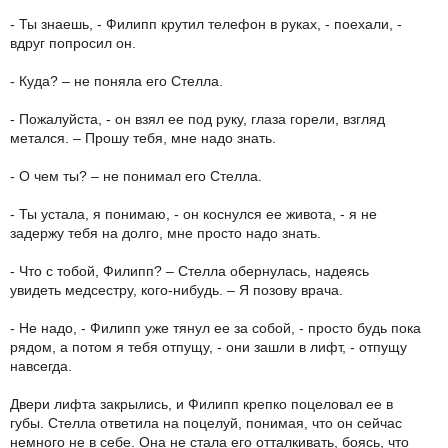
- Ты знаешь, - Филипп крутил телефон в руках, - поехали, -
вдруг попросил он.
- Куда? – не поняла его Стелла.
- Пожалуйста, - он взял ее под руку, глаза горели, взгляд
метался. – Прошу тебя, мне надо знать.
- О чем ты? – не понимал его Стелла.
- Ты устала, я понимаю, - он коснулся ее живота, - я не
задержу тебя на долго, мне просто надо знать.
- Что с тобой, Филипп? – Стелла обернулась, надеясь
увидеть медсестру, кого-нибудь. – Я позову врача.
- Не надо, - Филипп уже тянул ее за собой, - просто будь пока
рядом, а потом я тебя отпущу, - они зашли в лифт, - отпущу
навсегда.
Двери лифта закрылись, и Филипп крепко поцеловал ее в
губы. Стелла ответила на поцелуй, понимая, что он сейчас
немного не в себе. Она не стала его отталкивать, боясь, что