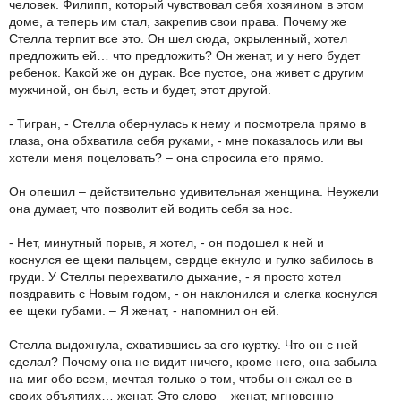
человек. Филипп, который чувствовал себя хозяином в этом
доме, а теперь им стал, закрепив свои права. Почему же
Стелла терпит все это. Он шел сюда, окрыленный, хотел
предложить ей… что предложить? Он женат, и у него будет
ребенок. Какой же он дурак. Все пустое, она живет с другим
мужчиной, он был, есть и будет, этот другой.
- Тигран, - Стелла обернулась к нему и посмотрела прямо в
глаза, она обхватила себя руками, - мне показалось или вы
хотели меня поцеловать? – она спросила его прямо.
Он опешил – действительно удивительная женщина. Неужели
она думает, что позволит ей водить себя за нос.
- Нет, минутный порыв, я хотел, - он подошел к ней и
коснулся ее щеки пальцем, сердце екнуло и гулко забилось в
груди. У Стеллы перехватило дыхание, - я просто хотел
поздравить с Новым годом, - он наклонился и слегка коснулся
ее щеки губами. – Я женат, - напомнил он ей.
Стелла выдохнула, схватившись за его куртку. Что он с ней
сделал? Почему она не видит ничего, кроме него, она забыла
на миг обо всем, мечтая только о том, чтобы он сжал ее в
своих объятиях… женат. Это слово – женат, мгновенно