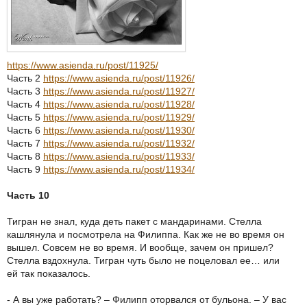
https://www.asienda.ru/post/11925/
Часть 2
https://www.asienda.ru/post/11926/
Часть 3
https://www.asienda.ru/post/11927/
Часть 4
https://www.asienda.ru/post/11928/
Часть 5
https://www.asienda.ru/post/11929/
Часть 6
https://www.asienda.ru/post/11930/
Часть 7
https://www.asienda.ru/post/11932/
Часть 8
https://www.asienda.ru/post/11933/
Часть 9
https://www.asienda.ru/post/11934/
Часть 10
Тигран не знал, куда деть пакет с мандаринами. Стелла
кашлянула и посмотрела на Филиппа. Как же не во время он
вышел. Совсем не во время. И вообще, зачем он пришел?
Стелла вздохнула. Тигран чуть было не поцеловал ее… или
ей так показалось.
- А вы уже работать? – Филипп оторвался от бульона. – У вас