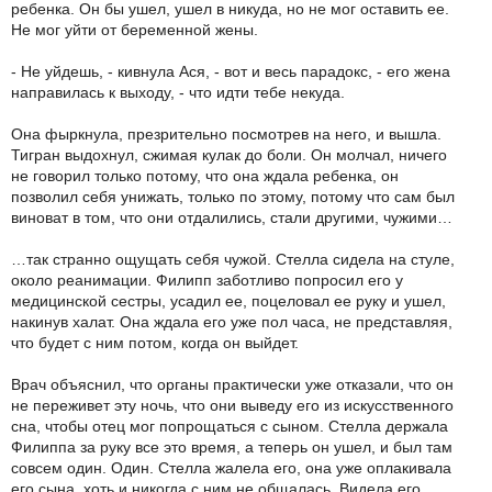
ребенка. Он бы ушел, ушел в никуда, но не мог оставить ее.
Не мог уйти от беременной жены.
- Не уйдешь, - кивнула Ася, - вот и весь парадокс, - его жена
направилась к выходу, - что идти тебе некуда.
Она фыркнула, презрительно посмотрев на него, и вышла.
Тигран выдохнул, сжимая кулак до боли. Он молчал, ничего
не говорил только потому, что она ждала ребенка, он
позволил себя унижать, только по этому, потому что сам был
виноват в том, что они отдалились, стали другими, чужими…
…так странно ощущать себя чужой. Стелла сидела на стуле,
около реанимации. Филипп заботливо попросил его у
медицинской сестры, усадил ее, поцеловал ее руку и ушел,
накинув халат. Она ждала его уже пол часа, не представляя,
что будет с ним потом, когда он выйдет.
Врач объяснил, что органы практически уже отказали, что он
не переживет эту ночь, что они выведу его из искусственного
сна, чтобы отец мог попрощаться с сыном. Стелла держала
Филиппа за руку все это время, а теперь он ушел, и был там
совсем один. Один. Стелла жалела его, она уже оплакивала
его сына, хоть и никогда с ним не общалась. Видела его