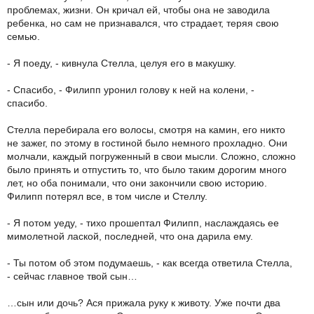
проблемах, жизни. Он кричал ей, чтобы она не заводила
ребенка, но сам не признавался, что страдает, теряя свою
семью.
- Я поеду, - кивнула Стелла, целуя его в макушку.
- Спасибо, - Филипп уронил голову к ней на колени, -
спасибо.
Стелла перебирала его волосы, смотря на камин, его никто
не зажег, по этому в гостиной было немного прохладно. Они
молчали, каждый погруженный в свои мысли. Сложно, сложно
было принять и отпустить то, что было таким дорогим много
лет, но оба понимали, что они закончили свою историю.
Филипп потерял все, в том числе и Стеллу.
- Я потом уеду, - тихо прошептал Филипп, наслаждаясь ее
мимолетной лаской, последней, что она дарила ему.
- Ты потом об этом подумаешь, - как всегда ответила Стелла,
- сейчас главное твой сын…
…сын или дочь? Ася прижала руку к животу. Уже почти два