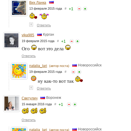
Вих Ланка
+
1
13 февраля 2015 года
#
↑
Ответить
Курган
vika985
+
1
19 февраля 2015 года
#
Ого
вот это дела
Ответить
Новороссийск
natalia_lari
(автор поста)
19 февраля 2015 года
#
ну как-то вот так
↑
Ответить
Воронеж
Светулич
+
1
15 января 2016 года
#
Ответить
Новороссийск
natalia_lari
(автор поста)