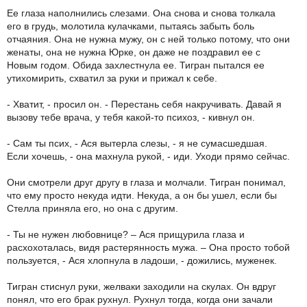
Ее глаза наполнились слезами. Она снова и снова толкала
его в грудь, молотила кулачками, пытаясь забыть боль
отчаяния. Она не нужна мужу, он с ней только потому, что они
женаты, она не нужна Юрке, он даже не поздравил ее с
Новым годом. Обида захлестнула ее. Тигран пытался ее
утихомирить, схватил за руки и прижал к себе.
- Хватит, - просил он. - Перестань себя накручивать. Давай я
вызову тебе врача, у тебя какой-то психоз, - кивнул он.
- Сам ты псих, - Ася вытерла слезы, - я не сумасшедшая.
Если хочешь, - она махнула рукой, - иди. Уходи прямо сейчас.
Они смотрели друг другу в глаза и молчали. Тигран понимал,
что ему просто некуда идти. Некуда, а он бы ушел, если бы
Стелла приняла его, но она с другим.
- Ты не нужен любовнице? – Ася прищурила глаза и
расхохоталась, видя растерянность мужа. – Она просто тобой
пользуется, - Ася хлопнула в ладоши, - дожились, муженек.
Тигран стиснул руки, желваки заходили на скулах. Он вдруг
понял, что его брак рухнул. Рухнул тогда, когда они зачали