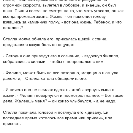
огромной скорости, вылетел в лобовое, и знаешь, он был
пьян. Пьян и весел, не смотря на то, что мать угасала, он как
всегда прожигал жизнь. Жизнь, - он наклонил голову,
взявшись за каминную полку, - вот она жизнь. Ребенок, и что
осталось?
Стелла молча обняла его, прижалась щекой к спине,
представляя какую боль он ощущал.
- Сегодня они приведут его в сознание, - вздохнул Филипп,
собравшись с силами, - чтобы я попрощался с ним.
- Филипп, может быть не все потеряно, медицина шагнула
далеко и, - Стелла хотела обнадежить его.
- И ничего она не в силах сделать, чтобы вернуть сына к
жизни, - Филипп повернулся и посмотрел на нее. – Вот такие
дела. Жалеешь меня? – он криво улыбнулся, - а не надо.
Стелла покачала головой и потянула его к дивану. Ей
последнее время хотелось все время или прилечь, или
присесть.