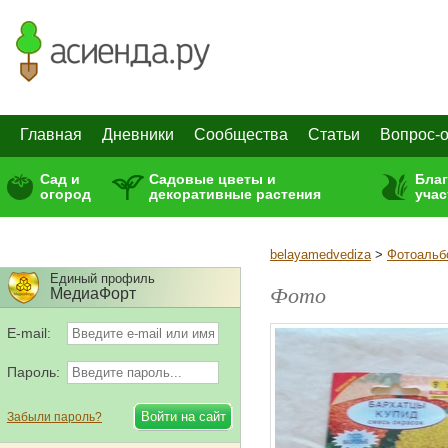
Главная
Дневники
Сообщества
Статьи
Вопрос-о
Сад и
Садовые цветы и
Бла
огород
декоративные растения
учас
belayamedvediza
>
Фотоаль
Единый профиль
Фото
МедиаФорт
E-mail:
Пароль:
Забыли пароль?