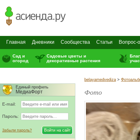
Главная
Дневники
Сообщества
Статьи
Вопрос-о
Сад и
Садовые цветы и
Бла
огород
декоративные растения
учас
belayamedvediza
>
Фотоаль
Единый профиль
Фото
МедиаФорт
E-mail:
Пароль:
Забыли пароль?