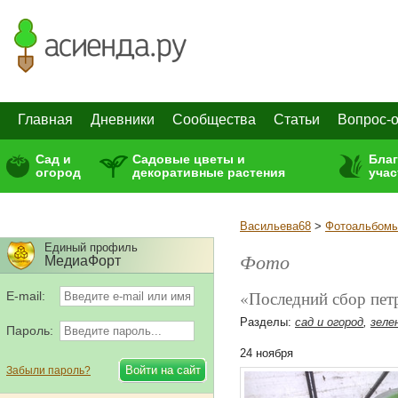
Главная
Дневники
Сообщества
Статьи
Вопрос-о
Сад и
Садовые цветы и
Бла
огород
декоративные растения
учас
Васильева68
>
Фотоальбом
Единый профиль
Фото
МедиаФорт
«Последний сбор пет
E-mail:
Разделы:
сад и огород
,
зеле
Пароль:
24 ноября
Забыли пароль?