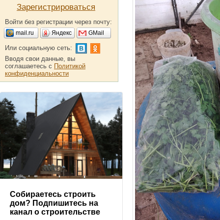
Зарегистрироваться
Войти без регистрации через почту:
mail.ru
Яндекс
GMail
Или социальную сеть:
Вводя свои данные, вы
соглашаетесь с
Политикой
конфиденциальности
Собираетесь строить
дом? Подпишитесь на
канал о строительстве