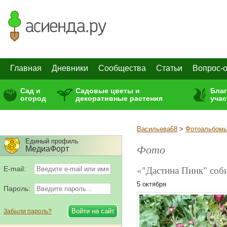
Главная
Дневники
Сообщества
Статьи
Вопрос-о
Сад и
Садовые цветы и
Бла
огород
декоративные растения
учас
Васильева68
>
Фотоальбом
Единый профиль
Фото
МедиаФорт
«"Дастина Пинк" соби
E-mail:
5 октября
Пароль:
Забыли пароль?