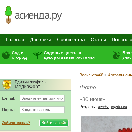
Главная
Дневники
Сообщества
Статьи
Вопрос-о
Сад и
Садовые цветы и
Бла
огород
декоративные растения
учас
Васильева68
>
Фотоальбом
Единый профиль
Фото
МедиаФорт
«30 июня»
E-mail:
Разделы:
ягоды
,
клубника
Пароль:
Забыли пароль?