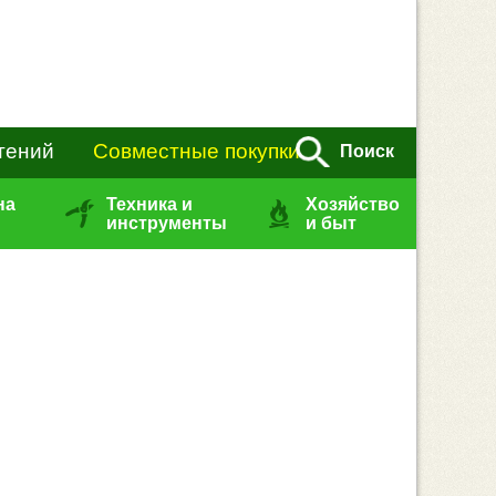
тений
Совместные покупки
Поиск
на
Техника и
Хозяйство
инструменты
и быт