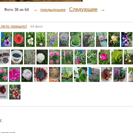
→
Следующее
←
предыдущее
Фото 38 из 64
 лето пришло!
64 фото
: