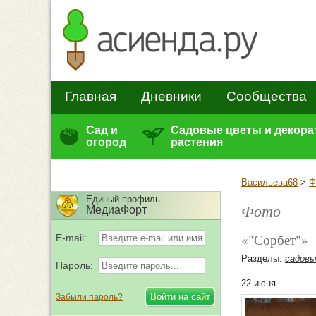
Главная
Дневники
Сообщества
Сад и
Садовые цветы и декор
огород
растения
Васильева68
>
Ф
Единый профиль
Фото
МедиаФорт
«"Сорбет"»
E-mail:
Разделы:
садов
Пароль:
22 июня
Забыли пароль?