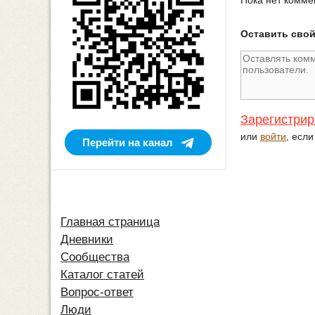
Пока нет комме
Оставить сво
Зарегистрир
или
войти
, есл
Перейти на канал
Главная страница
Дневники
Сообщества
Каталог статей
Вопрос-ответ
Люди