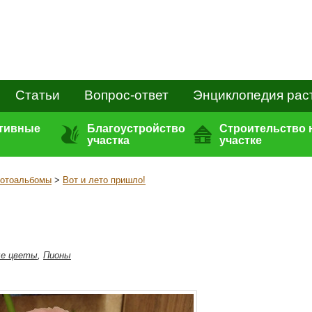
Статьи
Вопрос-ответ
Энциклопедия рас
ативные
Благоустройство
Строительство 
участка
участке
отоальбомы
>
Вот и лето пришло!
ые цветы
,
Пионы