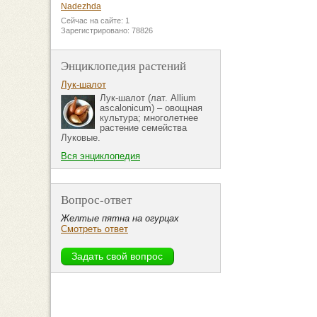
Nadezhda
Сейчас на сайте: 1
Зарегистрировано: 78826
Энциклопедия растений
Лук-шалот
Лук-шалот (лат. Allium
ascalonicum) – овощная
культура; многолетнее
растение семейства
Луковые.
Вся энциклопедия
Вопрос-ответ
Желтые пятна на огурцах
Смотреть ответ