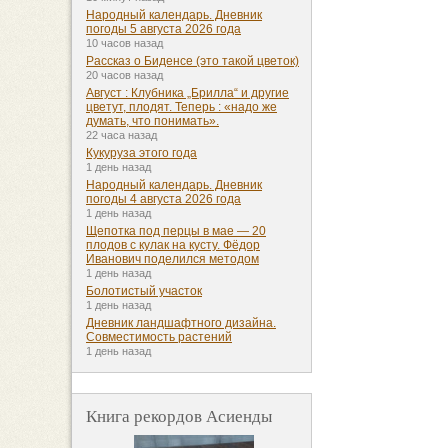
Народный календарь. Дневник
погоды 5 августа 2026 года
10 часов назад
Рассказ о Биденсе (это такой цветок)
20 часов назад
Август : Клубника „Брилла“ и другие
цветут, плодят. Теперь : «надо же
думать, что понимать».
22 часа назад
Кукуруза этого года
1 день назад
Народный календарь. Дневник
погоды 4 августа 2026 года
1 день назад
Щепотка под перцы в мае — 20
плодов с кулак на кусту. Фёдор
Иванович поделился методом
1 день назад
Болотистый участок
1 день назад
Дневник ландшафтного дизайна.
Совместимость растений
1 день назад
Книга рекордов Асиенды