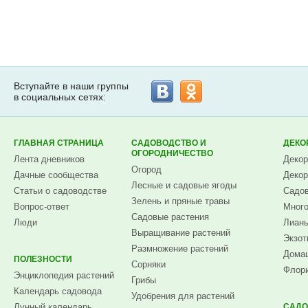
Вступайте в наши группы
в социальных сетях:
ГЛАВНАЯ СТРАНИЦА
САДОВОДСТВО И
ДЕКО
ОГОРОДНИЧЕСТВО
Лента дневников
Декор
Огород
Дачные сообщества
Декор
Лесные и садовые ягоды
Статьи о садоводстве
Садов
Зелень и пряные травы
Вопрос-ответ
Много
Садовые растения
Люди
Лианы
Выращивание растений
Экзот
Размножение растений
Домаш
ПОЛЕЗНОСТИ
Сорняки
Флори
Энциклопедия растений
Грибы
Календарь садовода
Удобрения для растений
Лунный календарь
САДО