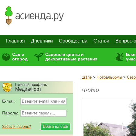
Главная
Дневники
Сообщества
Статьи
Вопрос-о
Сад и
Садовые цветы и
Бла
огород
декоративные растения
учас
1r1ne
>
Фотоальбомы
>
Сезо
Единый профиль
Фото
МедиаФорт
E-mail:
Пароль:
Забыли пароль?