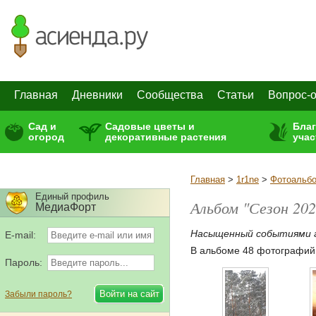
Главная
Дневники
Сообщества
Статьи
Вопрос-о
Сад и
Садовые цветы и
Бла
огород
декоративные растения
учас
Главная
>
1r1ne
>
Фотоальб
Единый профиль
Альбом "Сезон 202
МедиаФорт
Насыщенный событиями го
E-mail:
В альбоме 48 фотографий
Пароль:
Забыли пароль?