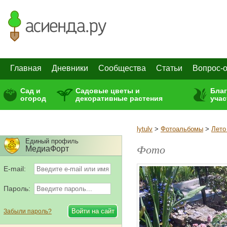
Главная
Дневники
Сообщества
Статьи
Вопрос-о
Сад и
Садовые цветы и
Бла
огород
декоративные растения
учас
lytulv
>
Фотоальбомы
>
Лето
Единый профиль
Фото
МедиаФорт
E-mail:
Пароль:
Забыли пароль?