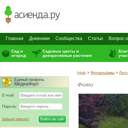
Главная
Дневники
Сообщества
Статьи
Вопрос-о
Сад и
Садовые цветы и
Бла
огород
декоративные растения
учас
lytulv
>
Фотоальбомы
>
Лето
Единый профиль
Фото
МедиаФорт
E-mail:
Пароль:
Забыли пароль?