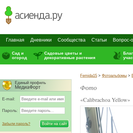
Главная
Дневники
Сообщества
Статьи
Вопрос-о
Сад и
Садовые цветы и
Бла
огород
декоративные растения
учас
Femida15
>
Фотоальбомы
>
Единый профиль
Фото
МедиаФорт
«Calibrachoa Yellow»
E-mail:
Пароль:
Забыли пароль?