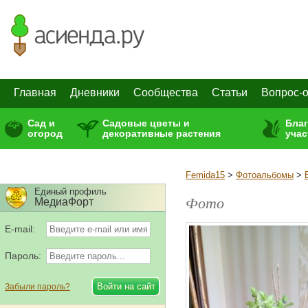
Главная
Дневники
Сообщества
Статьи
Вопрос-о
Сад и
Садовые цветы и
Бла
огород
декоративные растения
учас
Femida15
>
Фотоальбомы
>
Единый профиль
Фото
МедиаФорт
E-mail:
Пароль:
Забыли пароль?