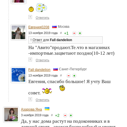
↑
Ответить
Москва
Евгения0208
+
1
13 ноября 2019 года
#
↑
Ответ
для
Fall dandelion
На "Авито"продают.Те.что в магазинах
-импортные.зацветают поздно(10-12 лет)
↑
Ответить
Санкт-Петербург
Fall dandelion
13 ноября 2019 года
#
Евгения, спасибо большое! Я учту Ваш
совет.
↑
Ответить
Азарова Яна
+
2
3 ноября 2019 года
#
Да, у нас дома растут на подоконниках и в
детской стоят - аромат бесподобный и цветет