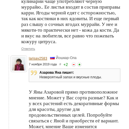
кулинарии чаще употребляют черную
муррайю.. Ее листья входят в состав приправы
карри. Ягоды черной едят с осторожностью,
так как костянки в них ядовиты. И еще первый
раз слышу о сочных ягодах муррайи. У нее и
мякоти-то практически нет - кожа да кости. Да
и вкус на любителя, все равно что пожевать
кожуру цитруса.
Ответить
Йошкар-Ола
larisav2583
+
2
7 ноября 2019 года
#
Азарова Яна пишет:
Невероятный запах и вкусные плоды.
У Яны Азаровой прямо противоположное
мнение. Может у Вас сорта разные? Как и
у всех растений есть декоративные формы
для красоты, другие для
продовольственных целей. Попробуйте
связаться с Яной и приобрести её вариант.
Может, мнение Ваше изменится