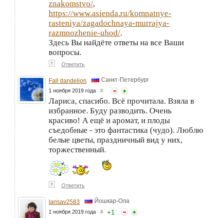
znakomstvo/
,
https://www.asienda.ru/komnatnye-
rasteniya/zagadochnaya-murrajya-
razmnozhenie-uhod/
.
Здесь Вы найдёте ответы на все Ваши
вопросы.
↑
Ответить
Санкт-Петербург
Fall dandelion
1 ноября 2019 года
#
Лариса, спасибо. Всё прочитала. Взяла в
избранное. Буду разводить. Очень
красиво! А ещё и аромат, и плоды
съедобные - это фантастика (чудо). Люблю
белые цветы, праздничный вид у них,
торжественный.
↑
Ответить
Йошкар-Ола
larisav2583
+
1
1 ноября 2019 года
#