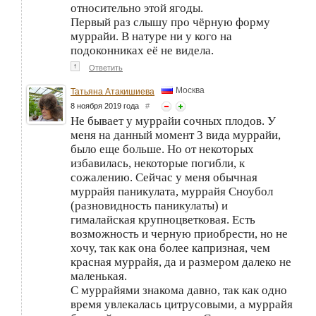
относительно этой ягоды.
Первый раз слышу про чёрную форму
муррайи. В натуре ни у кого на
подоконниках её не видела.
↑
Ответить
Москва
Татьяна Атакишиева
8 ноября 2019 года
#
Не бывает у муррайи сочных плодов. У
меня на данный момент 3 вида муррайи,
было еще больше. Но от некоторых
избавилась, некоторые погибли, к
сожалению. Сейчас у меня обычная
муррайя паникулата, муррайя Сноубол
(разновидность паникулаты) и
гималайская крупноцветковая. Есть
возможность и черную приобрести, но не
хочу, так как она более капризная, чем
красная муррайя, да и размером далеко не
маленькая.
С муррайями знакома давно, так как одно
время увлекалась цитрусовыми, а муррайя