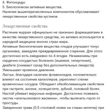
4. Фитонциды.
5. Биологически активные вещества.
Наличие вышеперечисленных компонентов обуславливает
лекарственные свойства кустиков.
Лекарственные свойства
Растение муррая официально не признано фармацевтами в
качестве лекарственного средства, но активно используется в
народной медицине многих стран мира.
Активные биологические вещества плодов улучшают тонус
организма, замедляя преждевременное старение. Для этого
достаточно есть ежедневно по 4 ягодки. Незаменимы при
сердечно-сосудистых болезнях (ишемия, гипертония),
диабете (снижают сахар без дополнительных лекарств).
Уменьшают кровяное давление.
Листья, благодаря наличию флавоноидов, положительно
влияют на состояние капилляров, укрепляют стенки
кровеносных сосудов. Обладают обезболивающим свойством
при гастрите, ангине, холецистите, зубной, головной болях.
Настой убивает вирусные инфекции. Достаточно пожевать
листик «апельсинового жасмина», чтобы вылечить горло от
простуды.
Заваренная трава (0,5 столовой ложки на стакан кипятка) при