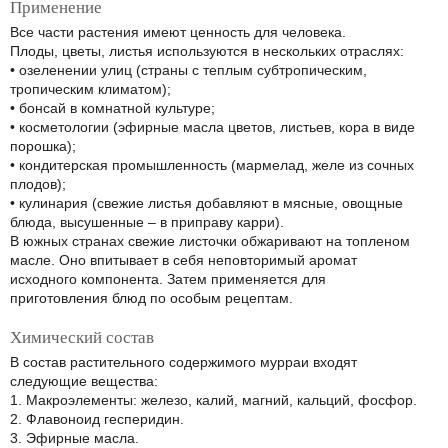
Применение
Все части растения имеют ценность для человека.
Плоды, цветы, листья используются в нескольких отраслях:
• озеленении улиц (страны с теплым субтропическим,
тропическим климатом);
• бонсай в комнатной культуре;
• косметологии (эфирные масла цветов, листьев, кора в виде
порошка);
• кондитерская промышленность (мармелад, желе из сочных
плодов);
• кулинария (свежие листья добавляют в мясные, овощные
блюда, высушенные – в приправу карри).
В южных странах свежие листочки обжаривают на топленом
масле. Оно впитывает в себя неповторимый аромат
исходного компонента. Затем применяется для
приготовления блюд по особым рецептам.
Химический состав
В состав растительного содержимого мурраи входят
следующие вещества:
1. Макроэлементы: железо, калий, магний, кальций, фосфор.
2. Флавоноид гесперидин.
3. Эфирные масла.