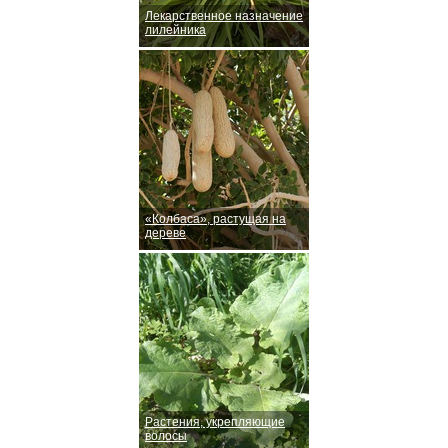
Лекарственное назначение
лилейника
«Колбаса», растущая на
дереве
Растения, укрепляющие
волосы