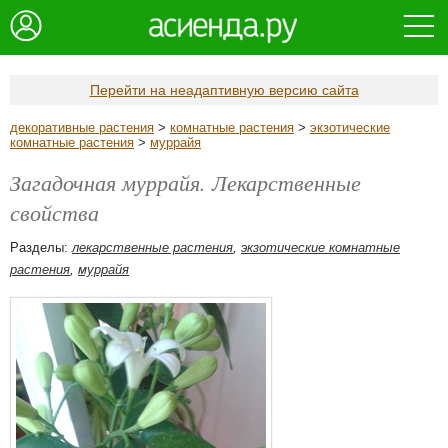
Перейти на неадаптивную версию сайта
декоративные растения
>
комнатные растения
>
экзотические
комнатные растения
>
муррайя
Загадочная муррайя. Лекарственные
свойства
Разделы:
лекарственные растения
,
экзотические комнатные
растения
,
муррайя