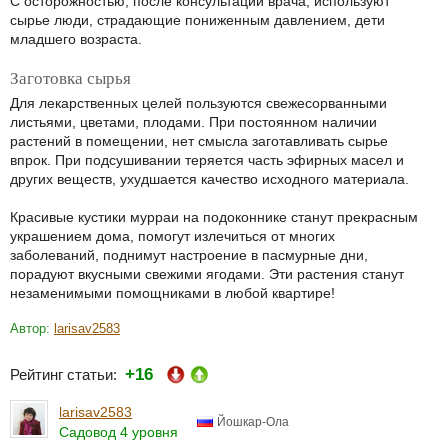
С осторожностью, после консультации врача, используют
сырье люди, страдающие пониженным давлением, дети
младшего возраста.
Заготовка сырья
Для лекарственных целей пользуются свежесорванными
листьями, цветами, плодами. При постоянном наличии
растений в помещении, нет смысла заготавливать сырье
впрок. При подсушивании теряется часть эфирных масел и
других веществ, ухудшается качество исходного материала.
Красивые кустики мурраи на подоконнике станут прекрасным
украшением дома, помогут излечиться от многих
заболеваний, поднимут настроение в пасмурные дни,
порадуют вкусными свежими ягодами. Эти растения станут
незаменимыми помощниками в любой квартире!
Автор:
larisav2583
+16
Рейтинг статьи:
larisav2583
Йошкар-Ола
Садовод 4 уровня