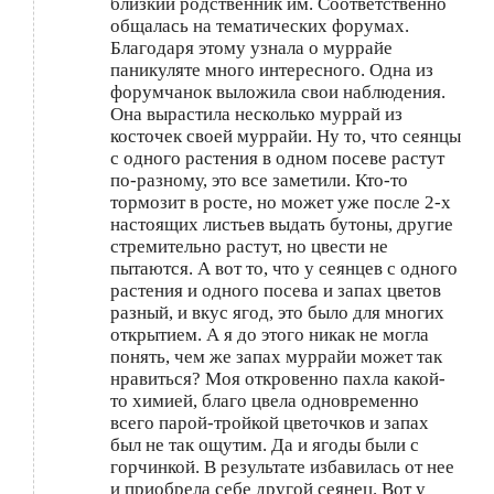
близкий родственник им. Соответственно
общалась на тематических форумах.
Благодаря этому узнала о муррайе
паникуляте много интересного. Одна из
форумчанок выложила свои наблюдения.
Она вырастила несколько муррай из
косточек своей муррайи. Ну то, что сеянцы
с одного растения в одном посеве растут
по-разному, это все заметили. Кто-то
тормозит в росте, но может уже после 2-х
настоящих листьев выдать бутоны, другие
стремительно растут, но цвести не
пытаются. А вот то, что у сеянцев с одного
растения и одного посева и запах цветов
разный, и вкус ягод, это было для многих
открытием. А я до этого никак не могла
понять, чем же запах муррайи может так
нравиться? Моя откровенно пахла какой-
то химией, благо цвела одновременно
всего парой-тройкой цветочков и запах
был не так ощутим. Да и ягоды были с
горчинкой. В результате избавилась от нее
и приобрела себе другой сеянец. Вот у