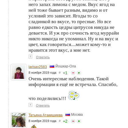
него запах лимона с медом. Вкус ягод на
ней тоже бывает разным, видимо и от
условий это зависит. Ягоды то со
сладинкой во вкусе, то пресные. Но все
равно едкость цедры цитрусов никуда не
девается. И уж про сочность ягод муррайи
никто никогда не упоминал. Ну и на вкус и
цвет, как говориться....может кому-то и
нравится этот вкус, а мне нет.
↑
Ответить
Йошкар-Ола
larisav2583
+
1
8 ноября 2019 года
#
Очень интересные наблюдения. Такой
информации я ещё не встречала. Спасибо,
что поделились!!!
↑
Ответить
Москва
Татьяна Атакишиева
+
2
8 ноября 2019 года
#