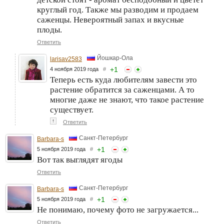
круглый год. Также мы разводим и продаем
саженцы. Невероятный запах и вкусные
плоды.
Ответить
Йошкар-Ола
larisav2583
+
1
4 ноября 2019 года
#
Теперь есть куда любителям завести это
растение обратится за саженцами. А то
многие даже не знают, что такое растение
существует.
↑
Ответить
Санкт-Петербург
Barbara-s
+
1
5 ноября 2019 года
#
Вот так выглядят ягоды
Ответить
Санкт-Петербург
Barbara-s
+
1
5 ноября 2019 года
#
Не понимаю, почему фото не загружается...
Ответить