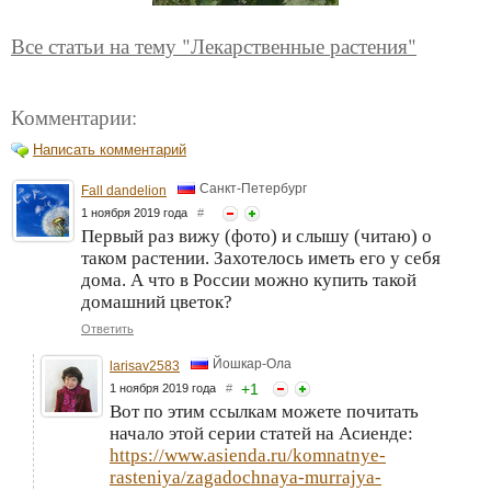
Все статьи на тему "Лекарственные растения"
Комментарии:
Написать комментарий
Санкт-Петербург
Fall dandelion
1 ноября 2019 года
#
Первый раз вижу (фото) и слышу (читаю) о
таком растении. Захотелось иметь его у себя
дома. А что в России можно купить такой
домашний цветок?
Ответить
Йошкар-Ола
larisav2583
+
1
1 ноября 2019 года
#
Вот по этим ссылкам можете почитать
начало этой серии статей на Асиенде:
https://www.asienda.ru/komnatnye-
rasteniya/zagadochnaya-murrajya-