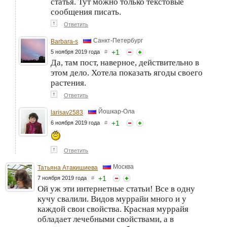
статья. Тут можно только текстовые
сообщения писать.
↑
Ответить
Санкт-Петербург
Barbara-s
+
1
5 ноября 2019 года
#
Да, там пост, наверное, действительно в
этом дело. Хотела показать ягоды своего
растения.
↑
Ответить
Йошкар-Ола
larisav2583
+
1
6 ноября 2019 года
#
↑
Ответить
Москва
Татьяна Атакишиева
+
1
7 ноября 2019 года
#
Ой уж эти интернетные статьи! Все в одну
кучу свалили. Видов муррайи много и у
каждой свои свойства. Красная муррайя
обладает лечебными свойствами, а в