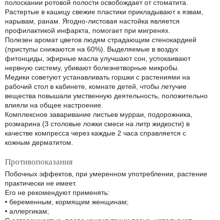
полоскании ротовой полости освобождает от стоматита.
Растертые в кашицу свежие пластики прикладывают к язвам,
нарывам, ранам. Ягодно-листовая настойка является
профилактикой инфаркта, помогает при мигренях.
Полезен аромат цветов людям страдающим стенокардией
(приступы снижаются на 60%). Выделяемые в воздух
фитонциды, эфирные масла улучшают сон, успокаивают
нервную систему, убивают болезнетворные микробы.
Медики советуют устанавливать горшки с растениями на
рабочий стол в кабинете, комнате детей, чтобы летучие
вещества повышали умственную деятельность, положительно
влияли на общее настроение.
Комплексное заваривание листьев мурраи, подорожника,
розмарина (3 столовые ложки смеси на литр жидкости) в
качестве компресса через каждые 2 часа справляется с
кожным дерматитом.
Противопоказания
Побочных эффектов, при умеренном употреблении, растение
практически не имеет.
Его не рекомендуют применять:
• беременным, кормящим женщинам;
• аллергикам;