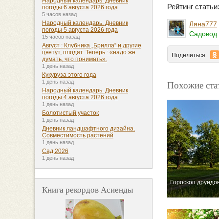
Народный календарь. Дневник
Рейтинг стать
погоды 6 августа 2026 года
5 часов назад
Народный календарь. Дневник
Ляна777
погоды 5 августа 2026 года
Садовод 
15 часов назад
Август : Клубника „Брилла“ и другие
цветут, плодят. Теперь : «надо же
Поделиться:
думать, что понимать».
1 день назад
Кукуруза этого года
Похожие ста
1 день назад
Народный календарь. Дневник
погоды 4 августа 2026 года
1 день назад
Болотистый участок
1 день назад
Дневник ландшафтного дизайна.
Совместимость растений
1 день назад
Сад 2026
1 день назад
Гороскоп друидов
Книга рекордов Асиенды