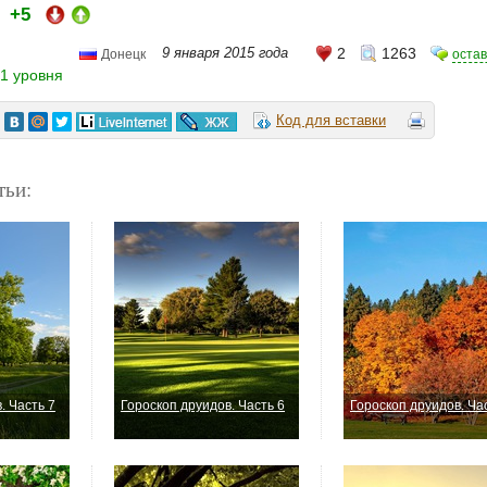
+5
и:
9 января 2015 года
2
1263
оста
Донецк
1 уровня
Код для вставки
тьи:
. Часть 7
Гороскоп друидов. Часть 6
Гороскоп друидов. Ча