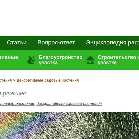
Статьи
Вопрос-ответ
Энциклопедия рас
ативные
Благоустройство
Строительство 
участка
участке
стения
>
декоративные садовые растения
м режиме
тивные растения
,
декоративные садовые растения