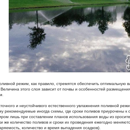
оливной режим, как правило, стремятся обеспечить оптимальную вл
. Величина этого слоя зависит от почвы и особенностей размещени
м.
аточного и неустойчивого естественного увлажнения поливной реж
му рекомендуемые иногда схемы, где сроки поливов приурочены к
иром лишь при составлении планов использования воды из оросите
ски же количество поливов и сроки их проведения ежегодно меняют
аряемость, количество и время выпадения осадков).