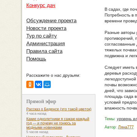
Конкурс дач
В садах, где по
Потребность в 
Обсуждение проекта
времени провед
Новости проекта
Разные авторы 
Тур по сайту
противоречий, 
Администрация
согласованные 
тяжелых почвах,
Правила сайта
подвижна и лег
Помощь
Следует иметь 
деревья расход
Расскажите о нас друзьям:
легкодоступной
почвы возможно
дней, что завис
площадь сада в
Прямой эфир
условий предпо
влажность почв
Рассказ о Биденсе (это такой цветок)
4 часа назад
Темы:
уровень в
Какие однолетники я сажаю каждый
год — и почему не гонюсь за
Автор:
Ляна777
модными новинками
5 часов назад