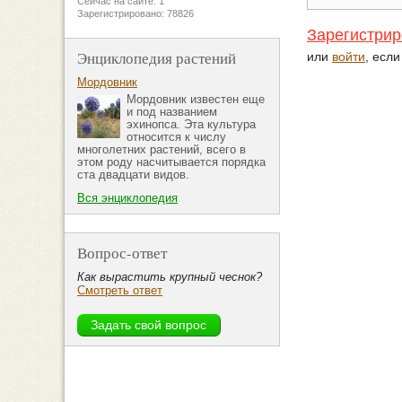
Сейчас на сайте: 1
Зарегистрировано: 78826
Зарегистрир
Энциклопедия растений
или
войти
, есл
Мордовник
Мордовник известен еще
и под названием
эхинопса. Эта культура
относится к числу
многолетних растений, всего в
этом роду насчитывается порядка
ста двадцати видов.
Вся энциклопедия
Вопрос-ответ
Как вырастить крупный чеснок?
Смотреть ответ