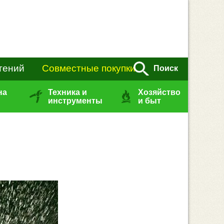
тений
Совместные покупки
Поиск
на
Техника и
Хозяйство
инструменты
и быт