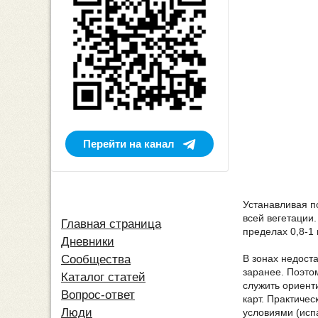
Перейти на канал
Устанавливая п
всей вегетации
Главная страница
пределах 0,8-1 
Дневники
В зонах недост
Сообщества
заранее. Поэто
Каталог статей
служить ориент
Вопрос-ответ
карт. Практиче
Люди
условиями (исп