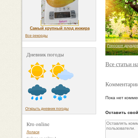
Самый крупный плод инжира
Все рекорды
Гороскоп друидов
Дневник погоды
Все статьи н
Комментарии
Пока нет комме
Открыть дневник погоды
Оставить сво
Кто online
Лоласи