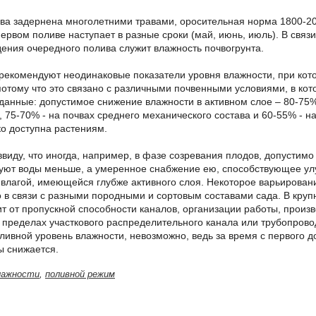
чва задернена многолетними травами, оросительная норма 1800-200
первом поливе наступает в разные сроки (май, июнь, июль). В свя
ения очередного полива служит влажность почвогрунта.
рекомендуют неодинаковые показатели уровня влажности, при кото
потому что это связано с различными почвенными условиями, в ко
данные: допустимое снижение влажности в активном слое – 80-75
 75-70% - на почвах среднего механического состава и 60-55% - на
ко доступна растениям.
ввиду, что иногда, например, в фазе созревания плодов, допустимо
уют воды меньше, а умеренное снабжение ею, способствующее ул
 влагой, имеющейся глубже активного слоя. Некоторое варьирова
 в связи с разными породными и сортовым составами сада. В кру
ит от пропускной способности каналов, организации работы, произ
 пределах участкового распределительного канала или трубопров
ливной уровень влажности, невозможно, ведь за время с первого д
ы снижается.
лажности
,
поливной режим