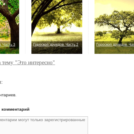
. Часть 3
Гороскоп друидов. Часть 2
Гороскоп друидов. Ча
а тему "Это интересно"
:
нтариев.
й комментарий