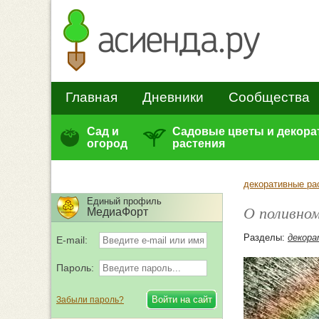
Главная
Дневники
Сообщества
Сад и
Садовые цветы и декор
огород
растения
декоративные ра
Единый профиль
О поливно
МедиаФорт
Разделы:
декора
E-mail:
Пароль:
Забыли пароль?