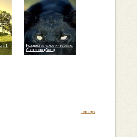
сть 1
Рождественское интервью.
Светлана (Охта)
↑
наверх