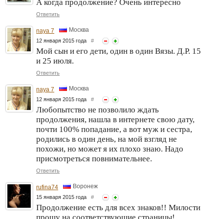
А когда продолжение? Очень интересно
Ответить
Москва
naya 7
12 января 2015 года
#
Мой сын и его дети, один в один Вязы. Д.Р. 15
и 25 июля.
Ответить
Москва
naya 7
12 января 2015 года
#
Любопытство не позволило ждать
продолжения, нашла в интернете свою дату,
почти 100% попадание, а вот муж и сестра,
родились в один день, на мой взгляд не
похожи, но может я их плохо знаю. Надо
присмотреться повнимательнее.
Ответить
Воронеж
rufina74
15 января 2015 года
#
Продолжение есть для всех знаков!! Милости
прошу на соответствующие страницы!