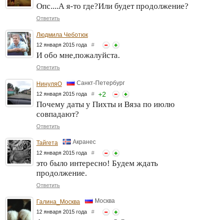
Опс....А я-то где?Или будет продолжение?
Ответить
Людмила Чеботюк
12 января 2015 года
#
И обо мне,пожалуйста.
Ответить
Санкт-Петербург
НинуляО
+
2
12 января 2015 года
#
Почему даты у Пихты и Вяза по июлю
совпадают?
Ответить
Акранес
Тайгета
12 января 2015 года
#
это было интересно! Будем ждать
продолжение.
Ответить
Москва
Галина_Москва
12 января 2015 года
#