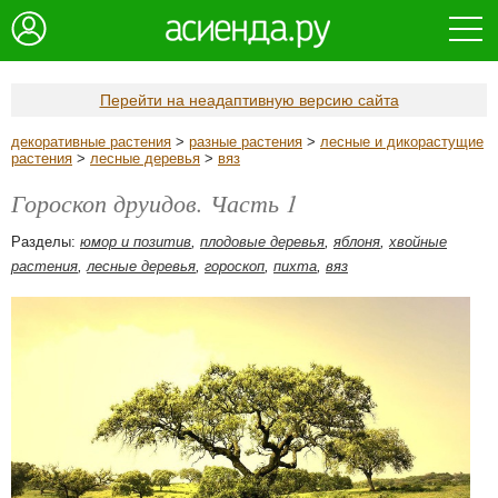
Перейти на неадаптивную версию сайта
декоративные растения
>
разные растения
>
лесные и дикорастущие
растения
>
лесные деревья
>
вяз
Гороскоп друидов. Часть 1
Разделы:
юмор и позитив
,
плодовые деревья
,
яблоня
,
хвойные
растения
,
лесные деревья
,
гороскоп
,
пихта
,
вяз