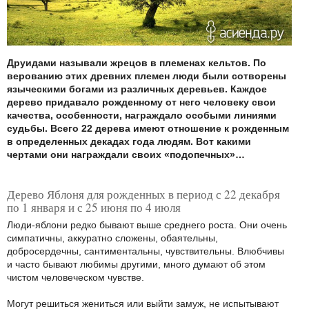
Друидами называли жрецов в племенах кельтов. По
верованию этих древних племен люди были сотворены
языческими богами из различных деревьев. Каждое
дерево придавало рожденному от него человеку свои
качества, особенности, награждало особыми линиями
судьбы. Всего 22 дерева имеют отношение к рожденным
в определенных декадах года людям. Вот какими
чертами они награждали своих «подопечных»…
Дерево Яблоня для рожденных в период с 22 декабря
по 1 января и с 25 июня по 4 июля
Люди-яблони редко бывают выше среднего роста. Они очень
симпатичны, аккуратно сложены, обаятельны,
добросердечны, сантиментальны, чувствительны. Влюбчивы
и часто бывают любимы другими, много думают об этом
чистом человеческом чувстве.
Могут решиться жениться или выйти замуж, не испытывают