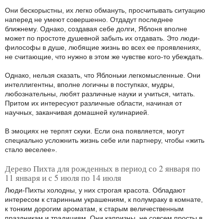
Они бескорыстны, их легко обмануть, просчитывать ситуацию
наперед не умеют совершенно. Отдадут последнее
ближнему. Однако, создавая себе долги, Яблоня вполне
может по простоте душевной забыть их отдавать. Это люди-
философы в душе, любящие жизнь во всех ее проявлениях,
не считающие, что нужно в этом же чувстве кого-то убеждать.
Однако, нельзя сказать, что Яблоньки легкомысленные. Они
интеллигентны, вполне логичны в поступках, мудры,
любознательны, любят различные науки и учиться, читать.
Притом их интересуют различные области, начиная от
научных, заканчивая домашней кулинарией.
В эмоциях не терпят скуки. Если она появляется, могут
специально усложнить жизнь себе или партнеру, чтобы «жить
стало веселее».
Дерево Пихта для рожденных в период со 2 января по
11 января и с 5 июля по 14 июля
Люди-Пихты холодны, у них строгая красота. Обладают
интересом к старинным украшениям, к полумраку в комнате,
к тонким дорогим ароматам, к старым величественным
праздникам и традициям. Они капризны, не совсем просты в