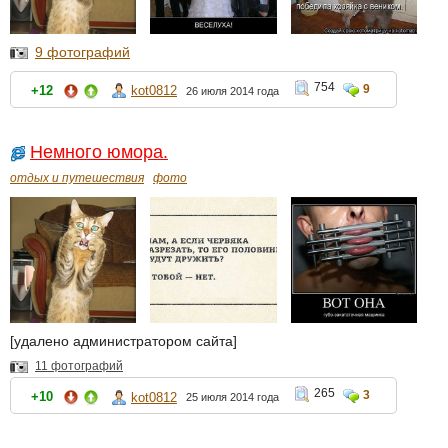
9 фотографий
754
9
+12
kot0812
26 июля 2014 года
Немного юмора.
отдых и путешествия
фото
[удалено администратором сайта]
11 фотографий
265
3
+10
kot0812
25 июля 2014 года