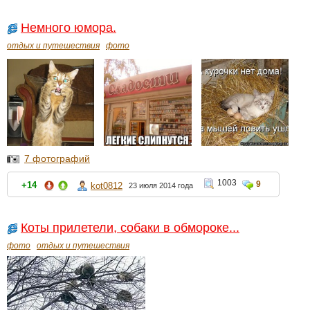
Немного юмора.
отдых и путешествия
фото
7 фотографий
1003
9
+14
kot0812
23 июля 2014 года
Коты прилетели, собаки в обмороке...
фото
отдых и путешествия