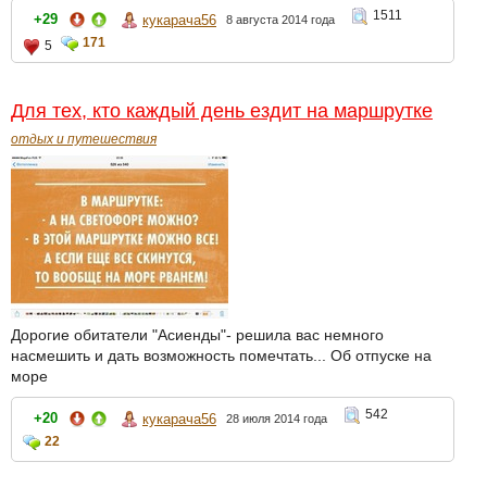
1511
+29
кукарача56
8 августа 2014 года
171
5
Для тех, кто каждый день ездит на маршрутке
отдых и путешествия
Дорогие обитатели "Асиенды"- решила вас немного
насмешить и дать возможность помечтать... Об отпуске на
море
542
+20
кукарача56
28 июля 2014 года
22