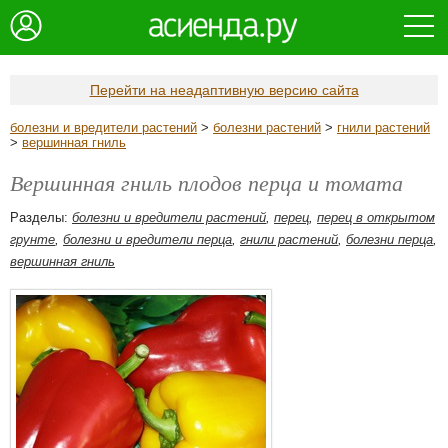
Перейти на неадаптивную версию сайта
болезни и вредители растений
>
болезни растений
>
гнили растений
>
вершинная гниль
Вершинная гниль плодов перца и томата
Разделы:
болезни и вредители растений
,
перец
,
перец в открытом
грунте
,
болезни и вредители перца
,
гнили растений
,
болезни перца
,
вершинная гниль