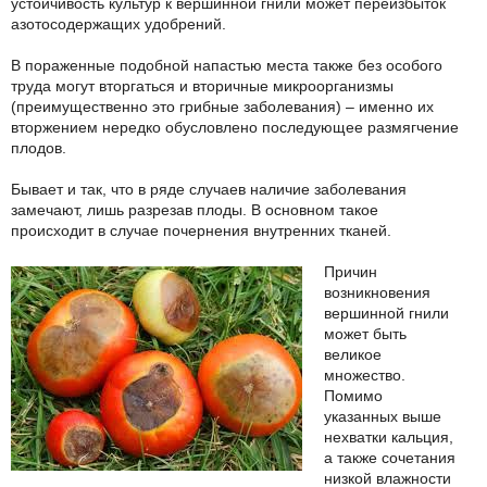
устойчивость культур к вершинной гнили может переизбыток
азотосодержащих удобрений.
В пораженные подобной напастью места также без особого
труда могут вторгаться и вторичные микроорганизмы
(преимущественно это грибные заболевания) – именно их
вторжением нередко обусловлено последующее размягчение
плодов.
Бывает и так, что в ряде случаев наличие заболевания
замечают, лишь разрезав плоды. В основном такое
происходит в случае почернения внутренних тканей.
Причин
возникновения
вершинной гнили
может быть
великое
множество.
Помимо
указанных выше
нехватки кальция,
а также сочетания
низкой влажности