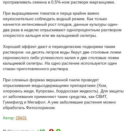
протравливать семена в 0,5%-ном растворе марганцовки.
При выращивании томатов и перца крайне важно
неукоснительно соблюдать водный режим. Как только
начнется интенсивный рост плодов, данные культуры один-
два раза в неделю опрыскивают однопроцентным раствором
хлористого кальция или же кальциевой селитры.
Хороший эффект дают и периодические подкормки таким
раствором: на десять литров воды берут две столовые ложки
сернокислого либо углекислого калия и две столовые ложки
кальциевой селитры. На одно растение используется один
стакан приготовленного раствора.
При сложных формах вершинной гнили проводят
опрыскивания медьсодержащими препаратами (Хом,
хлорокись меди, Купрозан, бордосская жидкость). Для защиты
от заболевания применяют такие средства, как СВИТ,
Гумифилд и Мегафол. А уже заболевшие растения можно
обработать Фитоспорином.
Автор:
Olik01