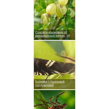
Спасаем крыжовник от
американской мучнис
Боремся с гороховой
плодожоркой