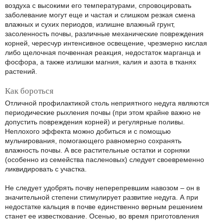
воздуха с высокими его температурами, спровоцировать
заболевание могут еще и частая и слишком резкая смена
влажных и сухих периодов, излишне влажный грунт,
засоленность почвы, различные механические повреждения
корней, чересчур интенсивное освещение, чрезмерно кислая
либо щелочная почвенная реакция, недостаток марганца и
фосфора, а также излишки магния, калия и азота в тканях
растений.
Как бороться
Отличной профилактикой столь неприятного недуга являются
периодические рыхления почвы (при этом крайне важно не
допустить повреждения корней) и регулярные поливы.
Неплохого эффекта можно добиться и с помощью
мульчирования, помогающего равномерно сохранять
влажность почвы. А все растительные остатки и сорняки
(особенно из семейства пасленовых) следует своевременно
ликвидировать с участка.
Не следует удобрять почву неперепревшим навозом – он в
значительной степени стимулирует развитие недуга. А при
недостатке кальция в почве единственно верным решением
станет ее известкование. Осенью, во время приготовления