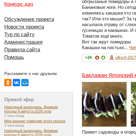
обгрызаные помидоры и 
Конкурс дач
Банановые ноги. Но сегод
извиняюсь какашки кто г
так? Или это мыши? За т
Обсуждение проекта
насыпала отраву от слиз
Новости проекта
гусеницах и какашках. И 
Тур по сайту
Томатов ещё много.
Администрация
Вот так жрут помидоры
Какашки на листьях...
Чи
Правила сайта
Помощь
+24
ufkjxrf-2017
Расскажите о нас друзьям:
Баклажан Японский к
Прямой эфир
Народный календарь. Дневник
погоды 9 августа 2026 года
3 часа назад
Мои ранние томатики этого сезона
3 часа назад
Народный календарь. Дневник
Привет садоводы и огоро
погоды 8 августа 2026 года