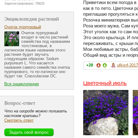
Приветики всем погода в
Зарегистрировано: 78829
как в то лето. Цветочки 
приглашаю прогуляться к
Энциклопедия растений
Розочка миниатюрная вы
Роза моего мужа. Сам ку
Очиток пурпуровый
Этот уголок как то сам п
Очиток пурпуровый
входит в число растений
Это около крыльца. И пл
семейства под названием
пересаживать, с крыши па
толстянковые, в
Мои любимые астры, баб
латинском языке название этого
растения будет звучать
Общий вид астры и георг
следующим образом: Sedum
purpureum L. Что касается
+28
ufkjxrf-2017
названия самого семейства очитка
пурпорового, то по-латински оно
будет так: Crassulaceae DC.
Цветочный июль
Вся энциклопедия
Вопрос-ответ
Что на огороде можно поливать
настоем крапивы?
Смотреть ответ