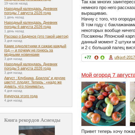
Так как многих заинтере
19 часов назад
немного про него рассказа
Народный календарь. Дневник
выращиваю.
погоды 7 августа 2026 года
1 день назад
Начну с того, что огород
Народный календарь. Дневник
В том году с баклажанами
погоды 6 августа 2026 года
некоторых вообще ничего.
1 день назад
Посажены Японский карли
Рассказ о Биденсе (это такой цветок)
3 дня назад
данный момент 2 штуки 
Какие однолетники я сажаю каждый
и 2 с большой палец вися
год — и почему не гонюсь за
модными новинками
+77
ufkjxrf-2017
3 дня назад
Народный календарь. Дневник
погоды 5 августа 2026 года
3 дня назад
Мой огород 7 август
Август : Клубника „Брилла“ и другие
цветут, плодят. Теперь : «надо же
думать, что понимать».
4 дня назад
Кукуруза этого года
4 дня назад
Книга рекордов Асиенды
Привет теперь хочу пока