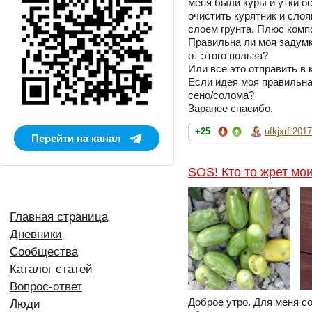
меня были куры и утки о
очистить курятник и сло
слоем грунта. Плюс компо
Правильна ли моя задумк
от этого польза?
Или все это отправить в
Если идея моя правильна
сено/солома?
Заранее спасибо.
+25
ufkjxrf-2017
Перейти на канал
SOS! Кто то жрет мо
Главная страница
Дневники
Сообщества
Каталог статей
Вопрос-ответ
Доброе утро. Для меня с
Люди