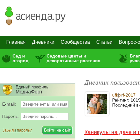
Главная
Дневники
Сообщества
Статьи
Вопрос-о
Сад и
Садовые цветы и
Бла
огород
декоративные растения
учас
Дневник пользовате
Единый профиль
МедиаФорт
ufkjxrf-2017
Рейтинг:
101
E-mail:
Последний в
Пароль:
Забыли пароль?
Каникулы на даче и 