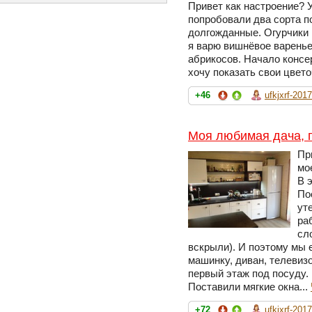
Привет как настроение? 
попробовали два сорта п
долгожданные. Огурчики
я варю вишнёвое варенье
абрикосов. Начало консе
хочу показать свои цвет
+46
ufkjxrf-2017
Моя любимая дача, 
Пр
мо
В 
По
ут
ра
сл
вскрыли). И поэтому мы 
машинку, диван, телевизо
первый этаж под посуду.
Поставили мягкие окна...
+72
ufkjxrf-2017