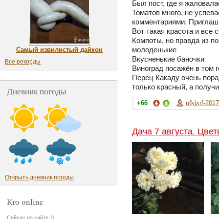
Был пост, где я жаловала
Томатов много, не успев
комментариями. Пригла
Вот такая красота и все 
Компоты, но правда из п
молоденькие
Самый извилистый дайкон
Вкусненькие баночки
Все рекорды
Виноград посажён в том г
Перец Какаду очень пора
только красный, а получ
Дневник погоды
+66
ufkjxrf-2017
Дача 7 августа. Цве
Открыть дневник погоды
Кто online
Сейчас на сайте: 0