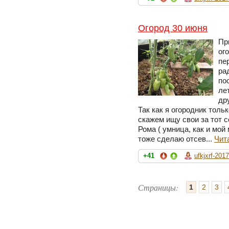
Огород 30 июня
Пр
ог
пе
ра
по
ле
др
Так как я огородник толь
скажем ищу свои за тот 
Рома ( умница, как и мой
тоже сделаю отсев...
Чит
+41
ufkjxrf-2017
Страницы:
1
2
3