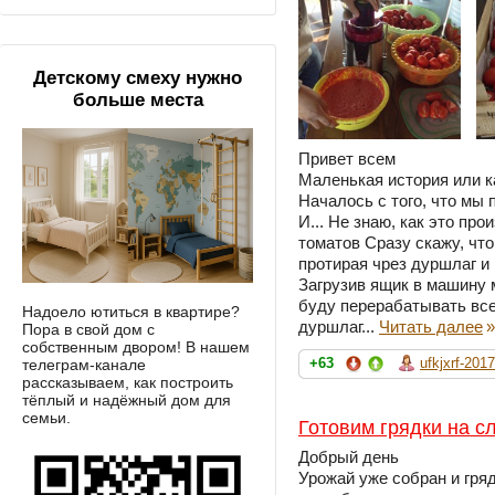
Детскому смеху нужно
больше места
Привет всем
Маленькая история или к
Началось с того, что мы 
И... Не знаю, как это про
томатов Сразу скажу, чт
протирая чрез дуршлаг и
Загрузив ящик в машину 
буду перерабатывать все
Надоело ютиться в квартире?
дуршлаг...
Читать далее
»
Пора в свой дом с
собственным двором! В нашем
+63
ufkjxrf-2017
телеграм-канале
рассказываем, как построить
тёплый и надёжный дом для
семьи.
Готовим грядки на с
Добрый день
Урожай уже собран и гряд