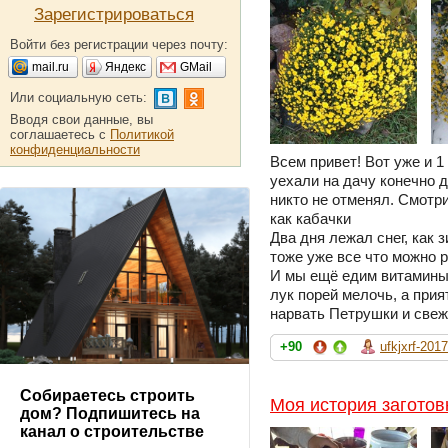
Зарегистрироваться
Войти без регистрации через почту:
mail.ru
Яндекс
GMail
Или социальную сеть:
Вводя свои данные, вы
соглашаетесь с
Политикой
конфиденциальности
Всем привет! Вот уже и 1
уехали на дачу конечно д
никто не отменял. Смотр
как кабачки
Два дня лежал снег, как 
тоже уже все что можно 
И мы ещё едим витамины 
лук порей мелочь, а прия
нарвать Петрушки и свеж
+90
ufkjxrf-2017
Собираетесь строить
Моя история заготов
дом? Подпишитесь на
канал о строительстве