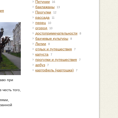
Петунии
16
баклажаны
13
ия
Прогулки
12
рассада
11
перец
10
огород
10
достопримечательности
8
бахчевые культуры
8
Лилии
8
отдых и путешествия
7
капуста
7
прогулки и путешествия
7
арбуз
7
картофель (картошка)
7
раво при
 честь того,
иями,
рзанной