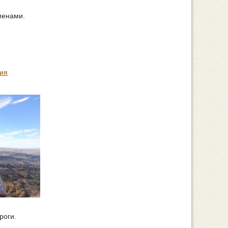
менами.
ия
роги.