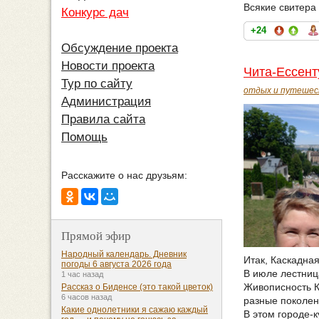
Всякие свитера 
Конкурс дач
+24
Обсуждение проекта
Новости проекта
Чита-Ессент
Тур по сайту
отдых и путешес
Администрация
Правила сайта
Помощь
Расскажите о нас друзьям:
Прямой эфир
Народный календарь. Дневник
Итак, Каскадная
погоды 6 августа 2026 года
В июле лестниц
1 час назад
Живописность К
Рассказ о Биденсе (это такой цветок)
6 часов назад
разные поколен
Какие однолетники я сажаю каждый
В этом городе-