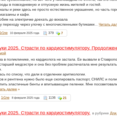
роды в повседневную и отпускную жизнь жителей и гостей.
калы и реки здесь не просто естественное украшение, но часть гор
 магазины и кафе.
юбим на электричке доехать до вокзала
у переходу через улочку с многочисленными бутиками...
Читать да
1r1ne
379
10 февраля 2025 года
7
уки 2025. Страсти по кардиостимулятору. Продолже
имой
а в поликлинике, но кардиолога не застала. Ее вызвали в Ставропо
 старшей медсестре и она без проблем распечатала мне результаты
е.
сь по списку, что дали в отделении аритмологии.
в и рентгена нужно было еще скопировать паспорт, СНИЛС и полис
упить эластичные бинты и впитывающие пеленки. Мне посоветовали
ать далее
»
1r1ne
1136
8 февраля 2025 года
21
уки 2025. Страсти по кардиостимулятору.
в рубрике
Для