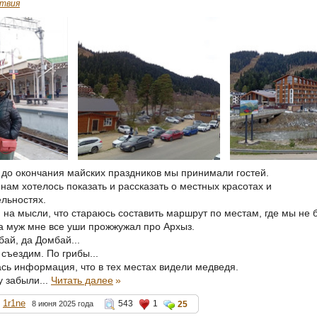
твия
 до окончания майских праздников мы принимали гостей.
нам хотелось показать и рассказать о местных красотах и
льностях.
 на мысли, что стараюсь составить маршрут по местам, где мы не 
а муж мне все уши прожжужал про Архыз.
ай, да Домбай...
съездим. По грибы...
ась информация, что в тех местах видели медведя.
у забыли...
Читать далее
»
1r1ne
543
1
8 июня 2025 года
25