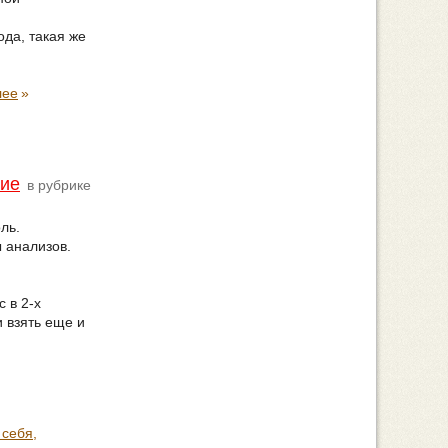
ода, такая же
лее
»
ние
в рубрике
ль.
 анализов.
 в 2-х
 взять еще и
 себя,