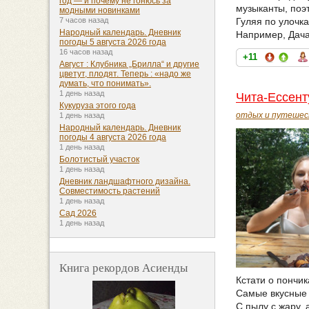
год — и почему не гонюсь за
музыканты, поэт
модными новинками
Гуляя по улочк
7 часов назад
Народный календарь. Дневник
Например, Дача
погоды 5 августа 2026 года
16 часов назад
+11
Август : Клубника „Брилла“ и другие
цветут, плодят. Теперь : «надо же
думать, что понимать».
1 день назад
Чита-Ессент
Кукуруза этого года
отдых и путешес
1 день назад
Народный календарь. Дневник
погоды 4 августа 2026 года
1 день назад
Болотистый участок
1 день назад
Дневник ландшафтного дизайна.
Совместимость растений
1 день назад
Сад 2026
1 день назад
Книга рекордов Асиенды
Кстати о пончик
Самые вкусные 
С пылу с жару,