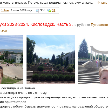
и жакеты вязала, Потом, когда родился сынок, ему вязала...
Читать
1r1ne
358
2 июня 2025 года
21
уки 2023-2024. Кисловодск. Часть 3.
в рубрике
Путешеств
твия
 лестница и не только.
а выглядит очень по-летнему.
исловодску придают резкие перепады высот, которые талантливо 
ия архитекторов.
курорте любили бывать знаменитости разных направлений обществ