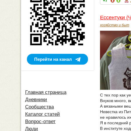
+7
Ессентуки (
хозяйство и быт
Перейти на канал
Главная страница
С тех пор как 
Дневники
Внуков много, в
А вязаными вещ
Сообщества
Невестка из Пит
Каталог статей
не нравилось их
Вопрос-ответ
Я в последний р
В институте ход
Люди