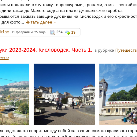
сты попадали в эту точку терренкурами, тропами, а мы - лентяйки
одили такси до Малого седла на плато Джинальского хребта.
рываются захватывающие дух виды на Кисловодск и его окрестност
 для фото...
Читать далее
»
1r1ne
254
11 февраля 2025 года
19
уки 2023-2024. Кисловодск. Часть 1.
в рубрике
Путешеств
твия
ловодск часто спорят между собой за звание самого красивого гор
ие субъективное, но вот чего у Кисловодска не отнять, так это пол