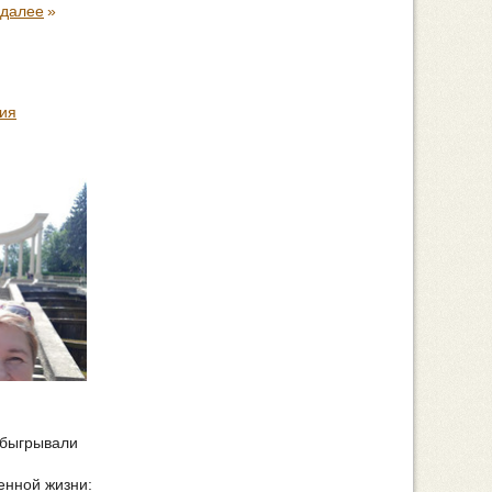
 далее
»
ия
обыгрывали
енной жизни: