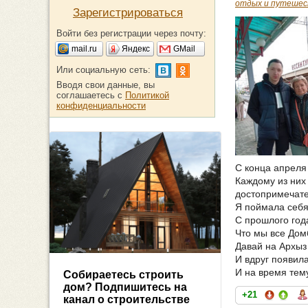
отдых и путешес
Зарегистрироваться
Войти без регистрации через почту:
mail.ru
Яндекс
GMail
Или социальную сеть:
Вводя свои данные, вы
соглашаетесь с
Политикой
конфиденциальности
С конца апреля
Каждому из них 
достопримечате
Я поймала себя
С прошлого год
Что мы все Домб
Давай на Архыз 
И вдруг появил
И на время тем
Собираетесь строить
дом? Подпишитесь на
+21
канал о строительстве