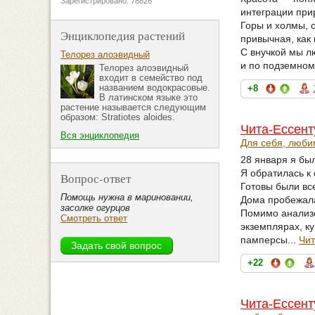
Зарегистрировано: 78826
интеграции при
Горы и холмы, с
Энциклопедия растений
привычная, как
С внучкой мы л
Телорез алоэвидный
и по подземном
Телорез алоэвидный
входит в семейство под
названием водокрасовые.
+8
В латинском языке это
растение называется следующим
образом: Stratiotes aloides.
Чита-Ессент
Вся энциклопедия
Для себя, люб
28 января я был
Я обратилась к
Вопрос-ответ
Готовы были вс
Помощь нужна в мариновании,
Дома пробежала
засолке огурцов
Помимо анализо
Смотреть ответ
экземплярах, к
памперсы...
Чит
+22
Чита-Ессент