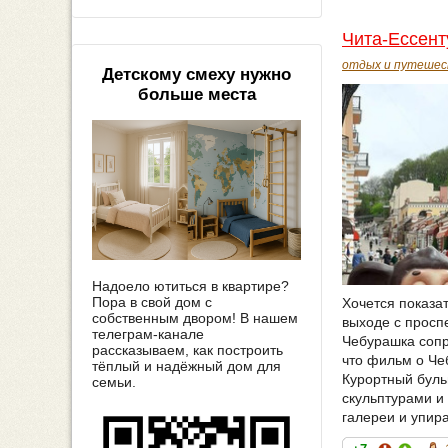
Чита-Ессент
отдых и путешес
Детскому смеху нужно
больше места
Надоело ютиться в квартире?
Пора в свой дом с
Хочется показат
собственным двором! В нашем
выходе с просп
телеграм-канале
Чебурашка сопро
рассказываем, как построить
что фильм о Чеб
тёплый и надёжный дом для
Курортный буль
семьи.
скульптурами и
галереи и упир