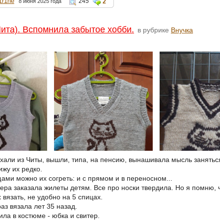
1r1ne
245
8 июня 2025 года
2
Чита). Вспомнила забытое хобби.
в рубрике
Внучка
уехали из Читы, вышли, типа, на пенсию, вынашивала мысль занятьс
ижу их редко.
ами можно их согреть: и с прямом и в переносном...
ера заказала жилеты детям. Все про носки твердила. Но я помню, 
 вязать, не удобно на 5 спицах.
аз вязала лет 35 назад.
ила в костюме - юбка и свитер.