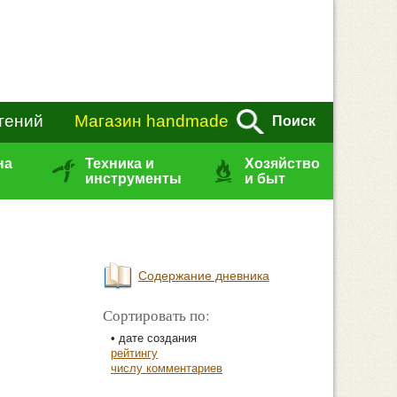
тений
Магазин handmade
Поиск
на
Техника и
Хозяйство
инструменты
и быт
Содержание дневника
Сортировать по:
• дате создания
рейтингу
числу комментариев