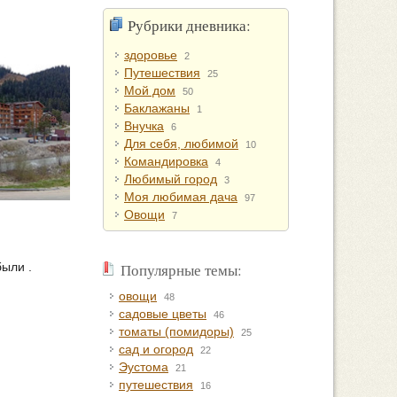
Рубрики дневника:
здоровье
2
Путешествия
25
Мой дом
50
Баклажаны
1
Внучка
6
Для себя, любимой
10
Командировка
4
Любимый город
3
Моя любимая дача
97
Овощи
7
были .
Популярные темы:
овощи
48
садовые цветы
46
томаты (помидоры)
25
сад и огород
22
Эустома
21
путешествия
16