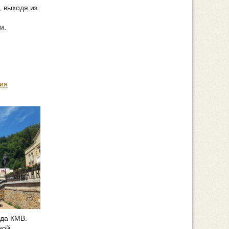
, выходя из
и.
ия
ода КМВ.
ной