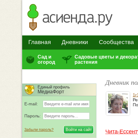
Главная
Дневники
Сообщества
Сад и
Садовые цветы и декор
огород
растения
Дневник по
Единый профиль
МедиаФорт
1r
Ре
E-mail:
По
Пароль:
Забыли пароль?
Чита-Ессент