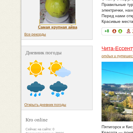
Правильные тури
электрички, нах
Перед нами отк
Красивые места
Самая крупная айва
+8
Все рекорды
Чита-Ессент
Дневник погоды
отдых и путешес
Открыть дневник погоды
Кто online
Пятигорск и Кис
Сейчас на сайте: 0
Красота — понят