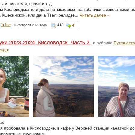
ы и писатели, врачи и т. д.
ам Кисловодска то и дело натыкаешься на таблички с известными и
 Кшесинской, или дача Твалчрелидзе...
Читать далее
»
1r1ne
418
11 февраля 2025 года
4
уки 2023-2024. Кисловодск. Часть 2.
в рубрике
Путешеств
твия
ах
я пробовала в Кисловодске, в кафе у Верхней станции канатной до
 ароматные, вкуснючие.