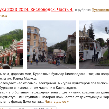
уки 2023-2024. Кисловодск. Часть 4.
в рубрике
Путешеств
твия
ь вам, дорогие мои, Курортный бульвар Кисловодска - тот, что нап
екта им. Карла Маркса.
вождает нас от самой электрички. Фигурки мультгероя появились в
урашке снимали, в том числе, и в Кисловодске.
вар - это большая пешеходная зона с цветниками, красивыми здан
 скульптурными группами, которая начинается от действующей На
ается в фасад Дома связи...
Читать далее
»