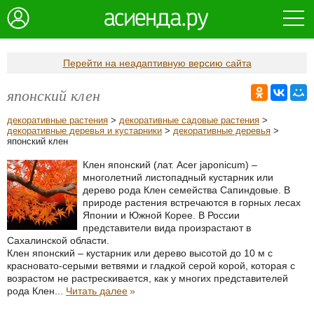
Перейти на неадаптивную версию сайта
японский клен
декоративные растения
>
декоративные садовые растения
>
декоративные деревья и кустарники
>
декоративные деревья
>
японский клен
Клен японский (лат. Acer japonicum) –
многолетний листопадный кустарник или
дерево рода Клен семейства Сапиндовые. В
природе растения встречаются в горных лесах
Японии и Южной Корее. В России
представители вида произрастают в
Сахалинской области.
Клен японский – кустарник или дерево высотой до 10 м с
красновато-серыми ветвями и гладкой серой корой, которая с
возрастом не растрескивается, как у многих представителей
рода Клен...
Читать далее
»