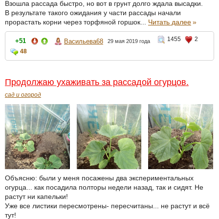
Взошла рассада быстро, но вот в грунт долго ждала высадки.
В результате такого ожидания у части рассады начали
прорастать корни через торфяной горшок...
Читать далее
»
1455
2
+51
Васильева68
29 мая 2019 года
48
Продолжаю ухаживать за рассадой огурцов.
сад и огород
Объясню: были у меня посажены два экспериментальных
огурца... как посадила полторы недели назад, так и сидят. Не
растут ни капельки!
Уже все листики пересмотрены- пересчитаны... не растут и всё
тут!